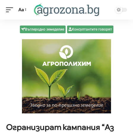
Aa
Въглеродно земеделие
Консултантите говорят
Огранизират кампания “Аз