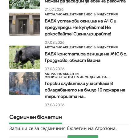
можем да засадим за есенна реколта
21.07.2026
АКТУАЛНО
АКЦЕНТИ
БИЗНЕС & ИНДУСТРИЯ
БАБХ установи огнище на АЧС и
предупреди: Не купувайте! Не
докосвайте! Сигнализирайте!
07.08.2026
АКТУАЛНО
АКЦЕНТИ
БИЗНЕС & ИНДУСТРИЯ
БАБХ констатира огнище на АЧС в с.
Гроздьово, област Варна
07.08.2026
АКТУАЛНО
АКЦЕНТИ
МИНИСТЕРСТВО НА ЗЕМЕДЕЛИЕТО,...
Горски служители участваха в
овладяването на близо 10 пожара на
територията на...
07.08.2026
Седмичен бюлетин
Запиши се за седмичния бюлетин на Агрозона.