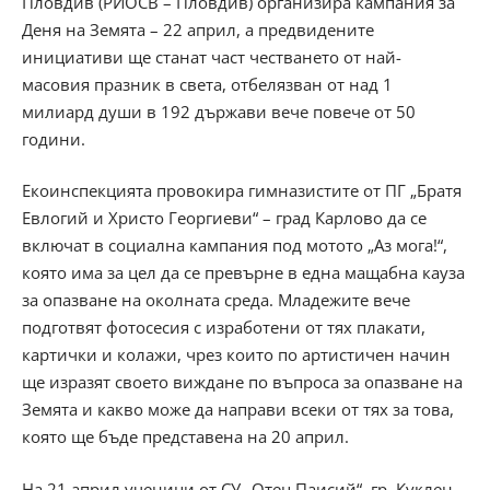
Пловдив (РИОСВ – Пловдив) организира кампания за
Деня на Земята – 22 април, а предвидените
инициативи ще станат част честването от най-
масовия празник в света, отбелязван от над 1
милиард души в 192 държави вече повече от 50
години.
Екоинспекцията провокира гимназистите от ПГ „Братя
Евлогий и Христо Георгиеви“ – град Карлово да се
включат в социална кампания под мотото „Аз мога!“,
която има за цел да се превърне в една мащабна кауза
за опазване на околната среда. Младежите вече
подготвят фотосесия с изработени от тях плакати,
картички и колажи, чрез които по артистичен начин
ще изразят своето виждане по въпроса за опазване на
Земята и какво може да направи всеки от тях за това,
която ще бъде представена на 20 април.
На 21 април ученици от СУ „Отец Паисий“, гр. Куклен