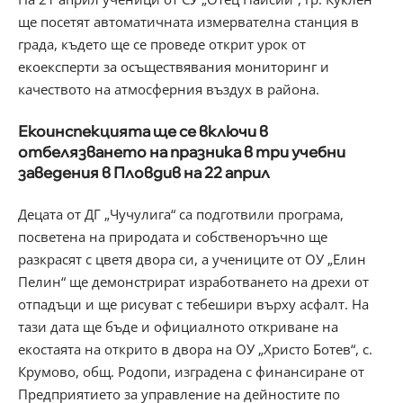
ще посетят автоматичната измервателна станция в
града, където ще се проведе открит урок от
екоексперти за осъществявания мониторинг и
качеството на атмосферния въздух в района.
Екоинспекцията ще се включи в
отбелязването на празника в три учебни
заведения в Пловдив на 22 април
Децата от ДГ „Чучулига“ са подготвили програма,
посветена на природата и собственоръчно ще
разкрасят с цветя двора си, а учениците от ОУ „Елин
Пелин“ ще демонстрират изработването на дрехи от
отпадъци и ще рисуват с тебешири върху асфалт. На
тази дата ще бъде и официалното откриване на
екостаята на открито в двора на ОУ „Христо Ботев“, с.
Крумово, общ. Родопи, изградена с финансиране от
Предприятието за управление на дейностите по