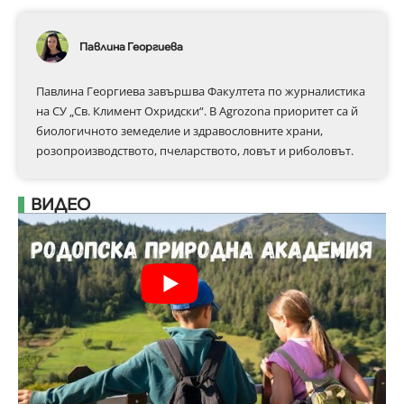
Павлина Георгиева
Павлина Георгиева завършва Факултета по журналистика
на СУ „Св. Климент Охридски“. В Аgrozona приоритет са й
биологичното земеделие и здравословните храни,
розопроизводството, пчеларството, ловът и риболовът.
ВИДЕО