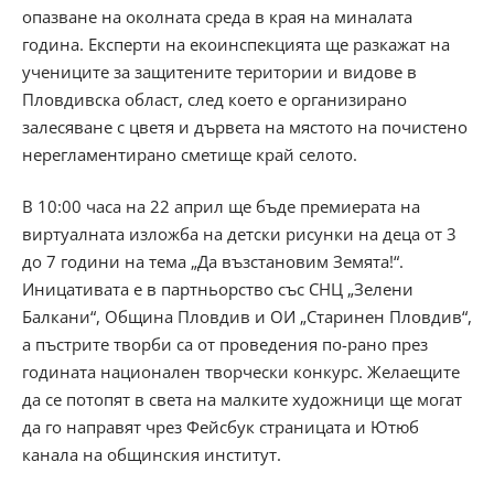
опазване на околната среда в края на миналата
година. Експерти на екоинспекцията ще разкажат на
учениците за защитените територии и видове в
Пловдивска област, след което е организирано
залесяване с цветя и дървета на мястото на почистено
нерегламентирано сметище край селото.
В 10:00 часа на 22 април ще бъде премиерата на
виртуалната изложба на детски рисунки на деца от 3
до 7 години на тема „Да възстановим Земята!“.
Иницативата е в партньорство със СНЦ „Зелени
Балкани“, Община Пловдив и ОИ „Старинен Пловдив“,
а пъстрите творби са от проведения по-рано през
годината национален творчески конкурс. Желаещите
да се потопят в света на малките художници ще могат
да го направят чрез Фейсбук страницата и Ютюб
канала на общинския институт.