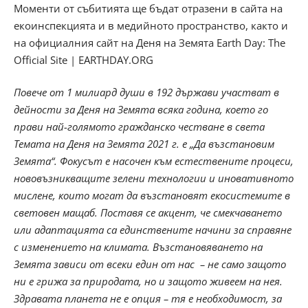
Моменти от събитията ще бъдат отразени в сайта на
екоинспекцията и в медийното пространство, както и
на официалния сайт на Деня на Земята
Earth Day: The
Official Site | EARTHDAY.ORG
Повече от 1 милиард души в 192 държави участват в
дейности за Деня на Земята всяка година, което го
прави най-голямото гражданско честване в света
Темата на Деня на Земята 2021 г. е „Да възстановим
Земята“. Фокусът е насочен към естествените процеси,
нововъзникващите зелени технологии и иновативното
мислене, които могат да възстановят екосистемите в
световен мащаб. Поставя се акцент, че смекчаването
или адаптацията са единствените начини за справяне
с изменението на климата. Възстановяването на
Земята зависи от всеки един от нас – не само защото
ни е грижа за природата, но и защото живеем на нея.
Здравата планета не е опция – тя е необходимост, за