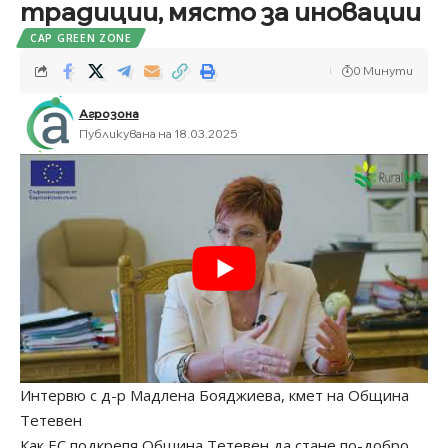
традиции, място за иновации
CAP GREEN ZONE
0 Минути
Агрозона
Публикувана на 18.03.2025
Интервю с д-р Мадлена Бояджиева, кмет на Община
Тетевен
Как ЕС подкрепя Община Тетевен да стане по-добро