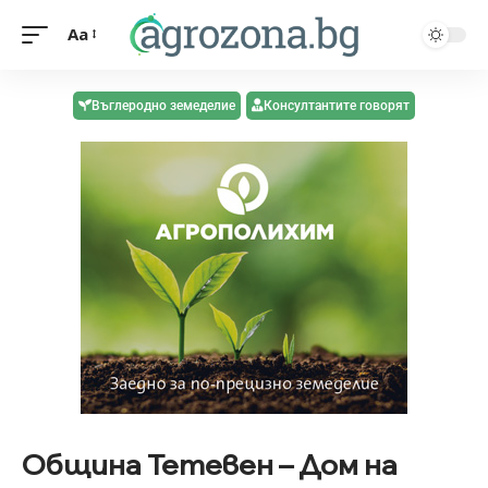
Aa
Въглеродно земеделие
Консултантите говорят
Община Тетевен – Дом на