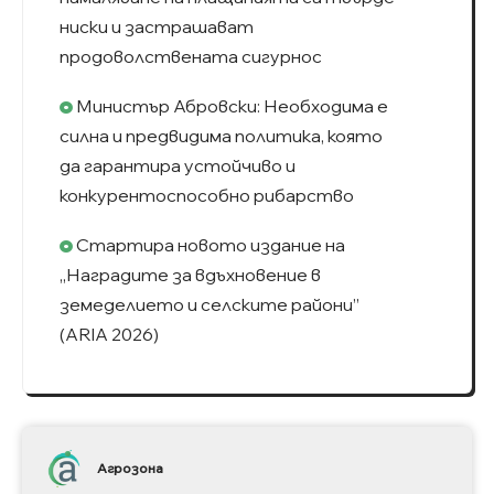
ниски и застрашават
продоволствената сигурнос
Министър Абровски: Необходима е
силна и предвидима политика, която
да гарантира устойчиво и
конкурентоспособно рибарство
Стартира новото издание на
„Наградите за вдъхновение в
земеделието и селските райони”
(ARIA 2026)
Агрозона