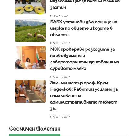
незаконен цех за бутилиране на
зехтин
06.08.2026
БАБХ установи две огнища на
шарка по овцете и козите в
област...
05.08.2026
МЗХ проверява разходите за
пробовземане и
лабораторните изпитвания на
суровото мляко
06.08.2026
Зам.-министър проф. Крум
Неделков: Работим усилено за
намаляване на
административната тежест
за...
06.08.2026
Седмичен бюлетин