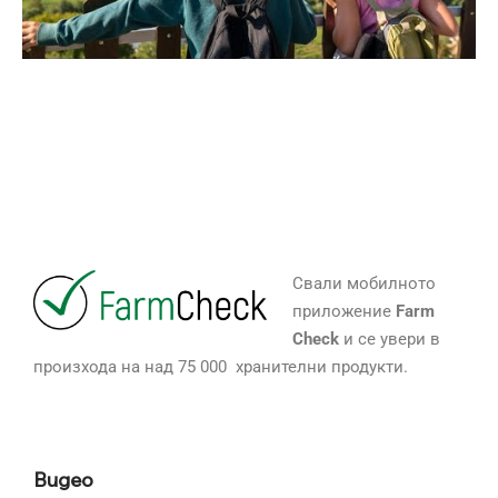
Свали мобилното
приложение
Farm
Check
и се увери в
произхода на над 75 000 хранителни продукти.
Видео