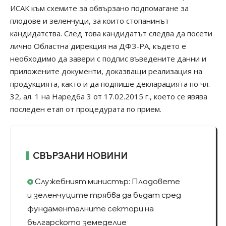
ИСАК към схемите за обвързано подпомагане за
плодове и зеленчуци, за които стопанинът
кандидатства. След това кандидатът следва да посети
лично Областна дирекция на ДФЗ-РА, където е
необходимо да завери с подпис въведените данни и
приложените документи, доказващи реализация на
продукцията, както и да подпише декларацията по чл.
32, ал. 1 на Наредба 3 от 17.02.2015 г., което се явява
последен етап от процедурата по прием.
СВЪРЗАНИ НОВИНИ
Служебният министър: Плодовете
и зеленчуците трябва да бъдат сред
фундаменталните сектори на
българското земеделие