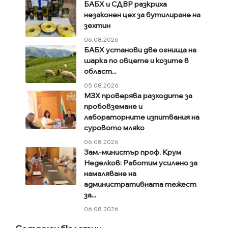
БАБХ и СДВР разкриха
незаконен цех за бутилиране на
зехтин
06.08.2026
БАБХ установи две огнища на
шарка по овцете и козите в
област...
05.08.2026
МЗХ проверява разходите за
пробовземане и
лабораторните изпитвания на
суровото мляко
06.08.2026
Зам.-министър проф. Крум
Неделков: Работим усилено за
намаляване на
административната тежест
за...
06.08.2026