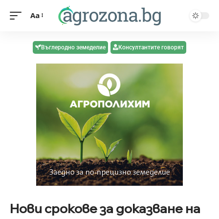
Aa
Въглеродно земеделие
Консултантите говорят
Нови срокове за доказване на