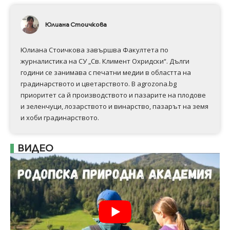
Юлиана Стоичкова
Юлиана Стоичкова завършва Факултета по
журналистика на СУ „Св. Климент Охридски“. Дълги
години се занимава с печатни медии в областта на
градинарството и цветарството. В agrozona.bg
приоритет са й производството и пазарите на плодове
и зеленчуци, лозарството и винарство, пазарът на земя
и хоби градинарството.
ВИДЕО