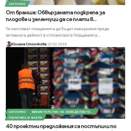
АКТУАЛНО
От бранша: Обвързаната подкрепа за
плодове и зеленчуци да се плати в...
Те настояват плащанията да бъдат извършени преди
активната дейност в стопанствата Плащанията
…
Юлиана Стоичкова
22.02.2024
АКТУАЛНО
МИНИСТЕРСТВО НА ЗЕМЕДЕЛИЕТО,...
ПОЛИТИКА И ФАКТИ
40 проектни предложения са постъпили по