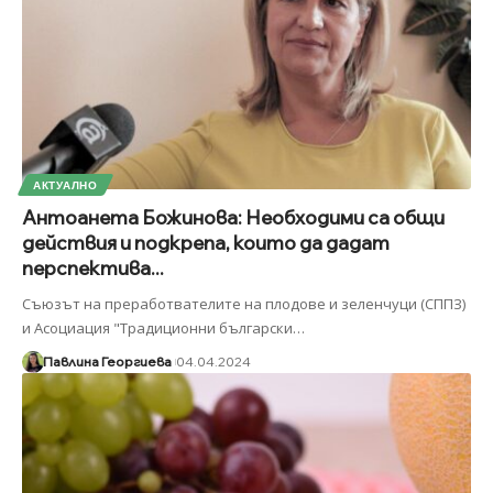
АКТУАЛНО
Антоанета Божинова: Необходими са общи
действия и подкрепа, които да дадат
перспектива...
Съюзът на преработвателите на плодове и зеленчуци (СППЗ)
и Асоциация "Традиционни български
…
Павлина Георгиева
04.04.2024