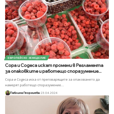
ЕВРОПЕЙСКО ЗЕМЕДЕЛИЕ
Copa и Cogeca искат промени в Регламента
за опаковките и работещо споразумение...
Copa и Cogeca иска от преговарящите за опаковането да
намерят работещо споразумение
…
Павлина Георгиева
23.04.2024