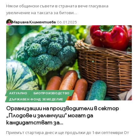
Някои общински съвети в страната вече гласуваха
увеличение на таксата за битови
…
Мариана Климентиева
06.01.2025
АКТУАЛНО
БИОПРОИЗВОДСТВО
ДЪРЖАВЕН ФОНД ЗЕМЕДЕЛИЕ
Организации на производители в сектор
„Плодове и зеленчуци“ могат да
кандидатстват за...
Приемът стартира днес и ще продължи до 1-ви септември От