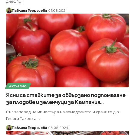
днес, 1
…
Павлина Георгиева
01.08.2024
АКТУАЛНО
Ясни са ставките за обвързано подпомагане
за плодове и зеленчуци за Кампания...
Със заповед на министъра на земеделието и храните д-р
Георги Тахов са
…
Павлина Георгиева
03.06.2024