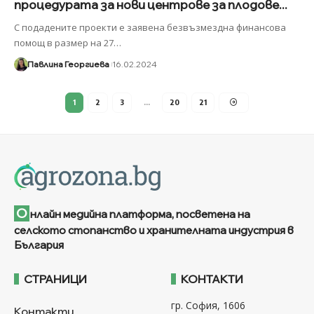
процедурата за нови центрове за плодове...
С подадените проекти е заявена безвъзмездна финансова
помощ в размер на 27
…
Павлина Георгиева
16.02.2024
1
2
3
…
20
21
О
нлайн медийна платформа, посветена на
селското стопанство и хранителната индустрия в
България
СТРАНИЦИ
КОНТАКТИ
гр. София, 1606
Контакти