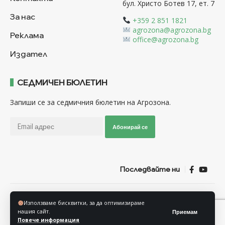
бул. Христо Ботев 17, ет. 7
За нас
+359 2 851 1821
agrozona@agrozona.bg
Реклама
office@agrozona.bg
Издател
СЕДМИЧЕН БЮЛЕТИН
Запиши се за седмичния бюлетин на Агрозона.
Абонирай се
Последвайте ни
Общи условия
Политика за използване на “Бисквитки”
Използваме бисквитки, за да оптимизираме
Политика за защита на личните данни
нашия сайт.
Приемам
Повече информация
© Агрозона © 2011-2025 Всички права запазени