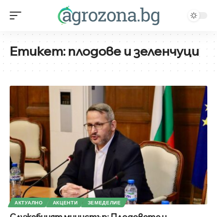
Етикет:
плодове и зеленчуци
АКТУАЛНО
АКЦЕНТИ
ЗЕМЕДЕЛИЕ
Служебният министър: Плодовете и