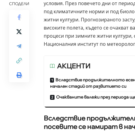
условия. През повечето дни от перио
СПОДЕЛИ
под климатичните норми и под биоло
житни култури. Прогнозираното засту
високите полета, където се очакват в
процеси при зимните житни култури,
Националния институт по метеоролог
АКЦЕНТИ
Вследствие продължителното есенн
начален стадий от развитието си
Очакваните валежи през периода ще
Вследствие продължителн
посевите се намират в на