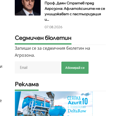
Проф. Деян Стратев пред
Агрозона: Афлатоксините не се
унищожават с пастьоризация
и...
07.08.2026
Седмичен бюлетин
Запиши се за седмичния бюлетин на
Агрозона.
,
ни
Абонирай се
Реклама
е