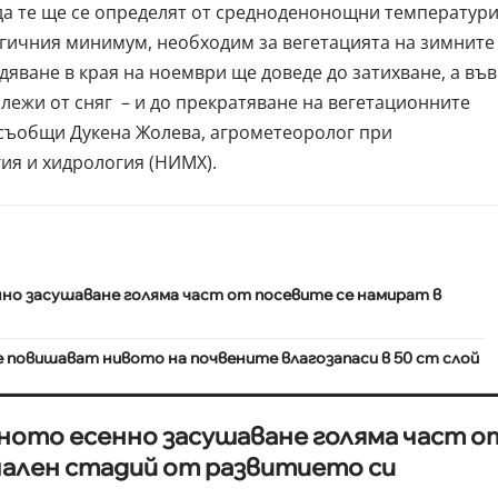
да те ще се определят от средноденонощни температур
гичния минимум, необходим за вегетацията на зимните
дяване в края на ноември ще доведе до затихване, а във
алежи от сняг – и до прекратяване на вегетационните
 съобщи Дукена Жолева, агрометеоролог при
ия и хидрология (
НИМХ
).
о засушаване голяма част от посевите се намират в
 повишават нивото на почвените влагозапаси в 50 сm слой
ото есенно засушаване голяма част о
чален стадий от развитието си