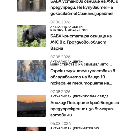
БАБХ установи огнище на АЧС и
предупреди: Не купувайте! Не
докосвайте! Сигнализирайте!
07.08.2026
АКТУАЛНО
АКЦЕНТИ
БИЗНЕС & ИНДУСТРИЯ
БАБХ констатира огнище на
АЧС в с. Гроздьово, област
Варна
07.08.2026
АКТУАЛНО
АКЦЕНТИ
МИНИСТЕРСТВО НА ЗЕМЕДЕЛИЕТО,...
Горски служители участваха в
овладяването на близо 10
пожара на територията на...
07.08.2026
АКТУАЛНО
АКЦЕНТИ
ОКОЛНА СРЕДА
Анализ: Пожарите край Бордо са
предупреждение и за България –
готови ли...
06.08.2026
АКТУАЛНО
АКЦЕНТИ
ИНТЕРВЮ