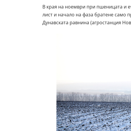
В края на ноември при пшеницата и е
лист и начало на фаза братене само п
Дунавската равнина (агростанция Нов