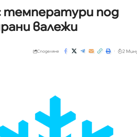
с температури под
рани валежи
2 Мин
Споделяне