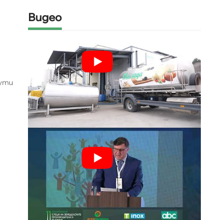
Видео
ути