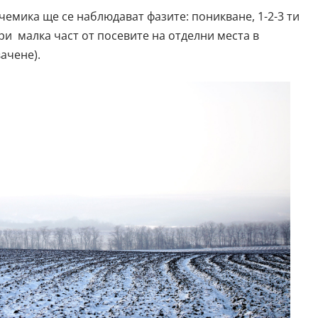
чемика ще се наблюдават фазите: поникване, 1-2-3 ти
ри малка част от посевите на отделни места в
ачене).