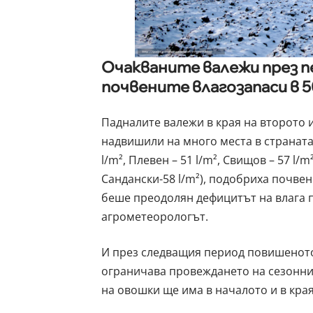
Очакваните валежи през 
почвените влагозапаси в 5
Падналите валежи в края на второто 
надвишили на много места в страната 30
l/m², Плевен – 51 l/m², Свищов – 57 l/m
Сандански-58 l/m²), подобриха почвен
беше преодолян дефицитът на влага 
агрометеорологът.
И през следващия период повишеното
ограничава провеждането на сезонни
на овошки ще има в началото и в края