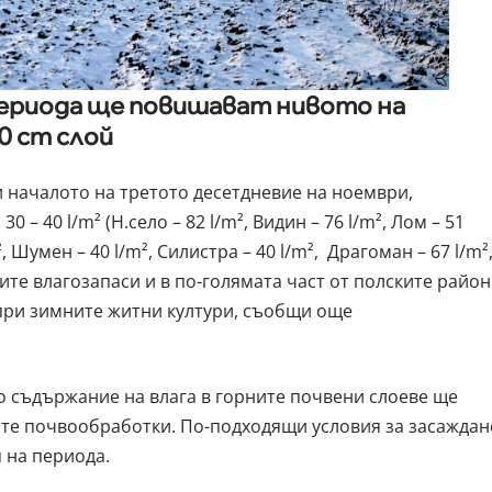
периода ще повишават нивото на
0 сm слой
и началото на третото десетдневие на ноември,
 – 40 l/m² (Н.село – 82 l/m², Видин – 76 l/m², Лом – 51
², Шумен – 40 l/m², Силистра – 40 l/m², Драгоман – 67 l/m²
ите влагозапаси и в по-голямата част от полските райо
при зимните житни култури, съобщи още
 съдържание на влага в горните почвени слоеве ще
те почвообработки. По-подходящи условия за засаждан
 на периода.