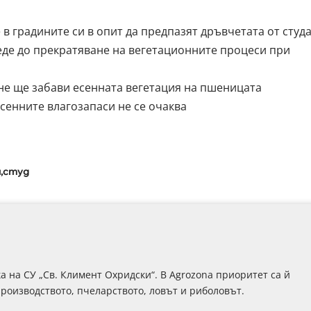
в градините си в опит да предпазят дръвчетата от студ
еде до прекратяване на вегетационните процеси при
не ще забави есенната вегетация на пшеницата
сенните влагозапаси не се очаква
и
студ
 на СУ „Св. Климент Охридски“. В Аgrozona приоритет са й
роизводството, пчеларството, ловът и риболовът.