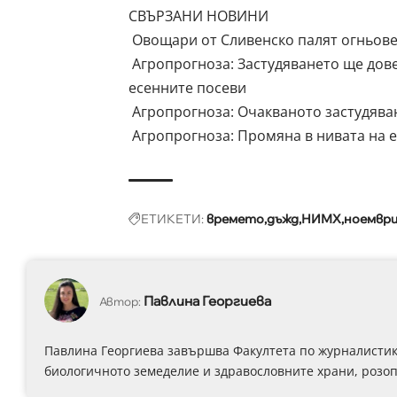
СВЪРЗАНИ НОВИНИ
Овощари от Сливенско палят огньове 
Агропрогноза: Застудяването ще дов
есенните посеви
Агропрогноза: Очакваното застудява
Агропрогноза: Промяна в нивата на е
ЕТИКЕТИ:
времето
дъжд
НИМХ
ноемвр
Павлина Георгиева
Автор:
Павлина Георгиева завършва Факултета по журналистика
биологичното земеделие и здравословните храни, розоп