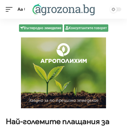
Aa
Въглеродно земеделие
Консултантите говорят
Най-големите плащания за