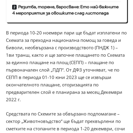
Резитба, торене, варосване: Ето най-важните
4 мероприятия за овошките след листопада
В периода 10-20 ноември пари ще бъдат изплатени по
Схемата за преходна национална помощ за говеда и
биволи, необвързана с производството (ПНДЖ 1) –
1ви транш, както и ще започне плащането по Схемата
за единно плащане на площ (СЕПП) – плащане по
първоначален слой „ПДП“. От ДФЗ уточняват, че по
СЕПП в периода 01-10 юни 2023 ще се извърши
окончателното плащане, оторизацията по
предварителен слой е планирана за месец Декември
2022 г.
Средствата по Схемите за обвързано подпомагане –
сектор „Животновъдство“ ще бъдат прехвърлени по
сметките на стопаните в периода 1-20 декември, сочи