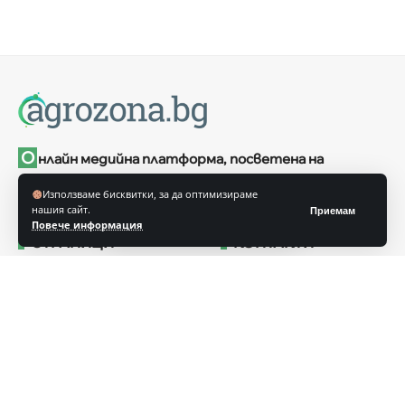
О
нлайн медийна платформа, посветена на
селското стопанство и хранителната индустрия в
Използваме бисквитки, за да оптимизираме
България
нашия сайт.
Приемам
Повече информация
СТРАНИЦИ
КОНТАКТИ
гр. София, 1606
Контакти
бул. Христо Ботев 17, ет. 7
За нас
+359 2 851 1821
agrozona@agrozona.bg
Реклама
office@agrozona.bg
Издател