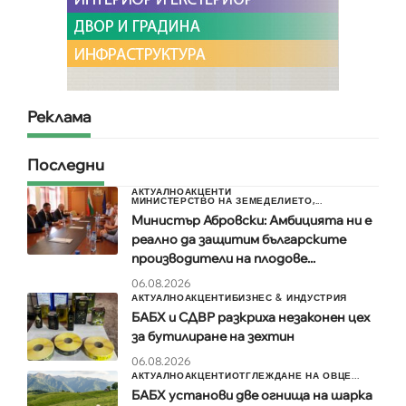
Реклама
Последни
АКТУАЛНО
АКЦЕНТИ
МИНИСТЕРСТВО НА ЗЕМЕДЕЛИЕТО,...
Министър Абровски: Амбицията ни е
реално да защитим българските
производители на плодове...
06.08.2026
АКТУАЛНО
АКЦЕНТИ
БИЗНЕС & ИНДУСТРИЯ
БАБХ и СДВР разкриха незаконен цех
за бутилиране на зехтин
06.08.2026
АКТУАЛНО
АКЦЕНТИ
ОТГЛЕЖДАНЕ НА ОВЦЕ...
БАБХ установи две огнища на шарка