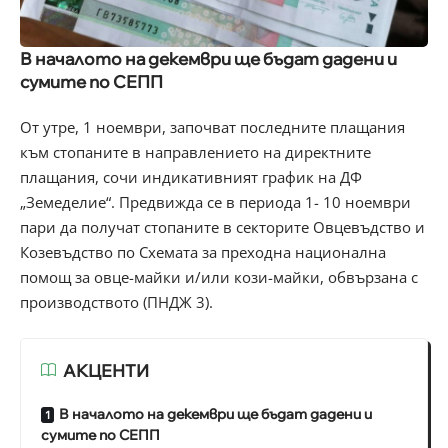
В началото на декември ще бъдат дадени и
сумите по СЕПП
От утре, 1 ноември, започват последните плащания
към стопаните в направлението на директните
плащания, сочи индикативният график на ДФ
„Земеделие“. Предвижда се в периода 1- 10 ноември
пари да получат стопаните в секторите Овцевъдство и
Козевъдство по Схемата за преходна национална
помощ за овце-майки и/или кози-майки, обвързана с
производството (ПНДЖ 3).
АКЦЕНТИ
В началото на декември ще бъдат дадени и
сумите по СЕПП