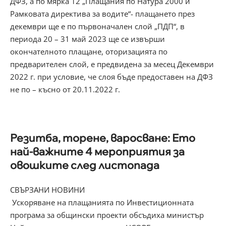
ДФЗ, а по мярка 12 „Плащания по Натура 2000 и
Рамковата директива за водите“- плащането през
декември ще е по първоначален слой „ПДП“, в
периода 20 – 31 май 2023 ще се извърши
окончателното плащане, оторизацията по
предварителен слой, е предвидена за месец Декември
2022 г. при условие, че слоя бъде предоставен на ДФЗ
не по – късно от 20.11.2022 г.
Резитба, торене, варосване: Ето
най-важните 4 мероприятия за
овошките след листопада
СВЪРЗАНИ НОВИНИ
Ускоряване на плащанията по Инвестиционната
програма за общински проекти обсъдиха министър