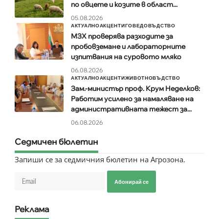
по овцете и козите в област...
05.08.2026
АКТУАЛНО
АКЦЕНТИ
ГОВЕДОВЪДСТВО
МЗХ проверява разходите за
пробовземане и лабораторните
изпитвания на суровото мляко
06.08.2026
АКТУАЛНО
АКЦЕНТИ
ЖИВОТНОВЪДСТВО
Зам.-министър проф. Крум Неделков:
Работим усилено за намаляване на
административната тежест за...
06.08.2026
Седмичен бюлетин
Запиши се за седмичния бюлетин на Агрозона.
Абонирай се
Реклама