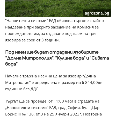
“Напоителни системи” ЕАД обявява търгове с тайно
наддаване при закрито заседание на Комисия за
провеждането им, за отдаване под наем на три
язовира за срок от 3 години.
Под наем ще бъдат отдадени язовирите
“Долна Митрополия”, “Кулина вода” и “Сивата
вода”
Начална тръжна наемна цена за язовир “Долна
Митрополия” е определена в размер на 6 844,00лв.
годишно без ДДС.
Търгът ще се проведе от 11:00 часа в сградата на
„Напоителни системи“ ЕАД, град София, бул. „Цар
Борис III № 136, ет.3 на 25 януари 2023г. Повторна