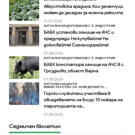
Августовска градина: Кои зеленчуци
можем да засадим за есенна реколта
21.07.2026
АКТУАЛНО
АКЦЕНТИ
БИЗНЕС & ИНДУСТРИЯ
БАБХ установи огнище на АЧС и
предупреди: Не купувайте! Не
докосвайте! Сигнализирайте!
07.08.2026
АКТУАЛНО
АКЦЕНТИ
БИЗНЕС & ИНДУСТРИЯ
БАБХ констатира огнище на АЧС в с.
Гроздьово, област Варна
07.08.2026
АКТУАЛНО
АКЦЕНТИ
МИНИСТЕРСТВО НА ЗЕМЕДЕЛИЕТО,...
Горски служители участваха в
овладяването на близо 10 пожара на
територията на...
07.08.2026
Седмичен бюлетин