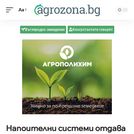
Aa
Въглеродно земеделие
Консултантите говорят
Напоителни системи отдава