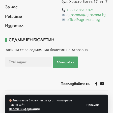
бул. Христо Ботев 17, ет. 7
За нас
+359 2 851 1821
agrozona@agrozona.bg
Реклама
office@agrozona.bg
Издател
СЕДМИЧЕН БЮЛЕТИН
Запиши се за седмичния бюлетин на Агрозона.
Абонирай се
Последвайте ни
Общи условия
Политика за използване на “Бисквитки”
Използваме бисквитки, за да оптимизираме
Политика за защита на личните данни
нашия сайт.
Приемам
Повече информация
© Агрозона © 2011-2025 Всички права запазени