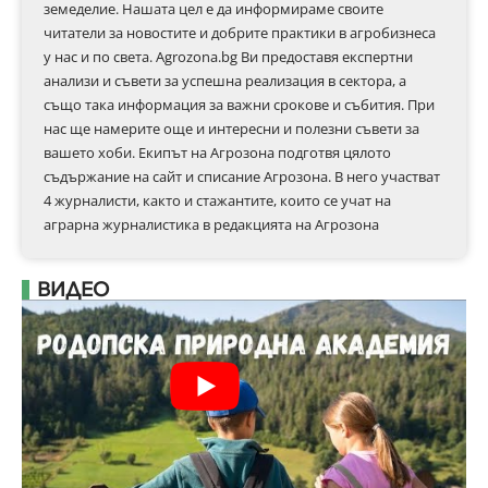
земеделие. Нашата цел е да информираме своите
читатели за новостите и добрите практики в агробизнеса
у нас и по света. Agrozona.bg Ви предоставя експертни
анализи и съвети за успешна реализация в сектора, а
също така информация за важни срокове и събития. При
нас ще намерите още и интересни и полезни съвети за
вашето хоби. Екипът на Агрозона подготвя цялото
съдържание на сайт и списание Агрозона. В него участват
4 журналисти, както и стажантите, които се учат на
аграрна журналистика в редакцията на Агрозона
ВИДЕО