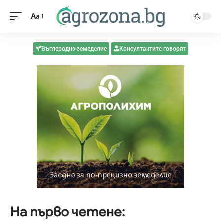
Aa
Въглеродно земеделие
Консултантите говорят
На първо четене: