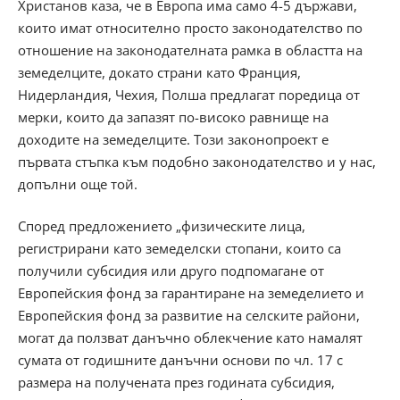
Христанов каза, че в Европа има само 4-5 държави,
които имат относително просто законодателство по
отношение на законодателната рамка в областта на
земеделците, докато страни като Франция,
Нидерландия, Чехия, Полша предлагат поредица от
мерки, които да запазят по-високо равнище на
доходите на земеделците. Този законопроект е
първата стъпка към подобно законодателство и у нас,
допълни още той.
Според предложението „физическите лица,
регистрирани като земеделски стопани, които са
получили субсидия или друго подпомагане от
Европейския фонд за гарантиране на земеделието и
Европейския фонд за развитие на селските райони,
могат да ползват данъчно облекчение като намалят
сумата от годишните данъчни основи по чл. 17 с
размера на получената през годината субсидия,