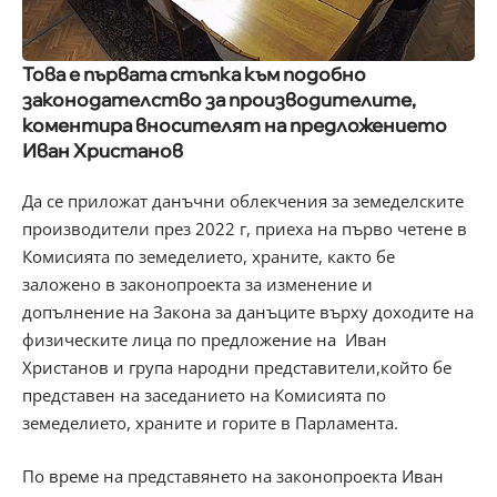
Това е първата стъпка към подобно
законодателство за производителите,
коментира вносителят на предложението
Иван Христанов
Да се приложат данъчни облекчения за земеделските
производители през 2022 г, приеха на първо четене в
Комисията по земеделието, храните, както бе
заложено в законопроекта за изменение и
допълнение на Закона за данъците върху доходите на
физическите лица по предложение на Иван
Христанов и група народни представители,който бе
представен на заседанието на Комисията по
земеделието, храните и горите в Парламента.
По време на представянето на законопроекта Иван