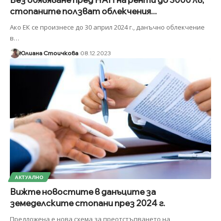
стопаните ползват облекчения...
Ако ЕК се произнесе до 30 април 2024 г., данъчно облекчение
в
…
Юлиана Стоичкова
08.12.2023
АКТУАЛНО
Вижте новостите в данъците за
земеделските стопани през 2024 г.
Предложена е нова схема за преотстъпването на