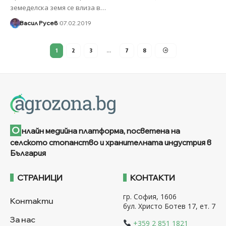
земеделска земя се влиза в
…
Васил Русев
07.02.2019
1
2
3
…
7
8
О
нлайн медийна платформа, посветена на
селското стопанство и хранителната индустрия в
България
СТРАНИЦИ
КОНТАКТИ
гр. София, 1606
Контакти
бул. Христо Ботев 17, ет. 7
За нас
+359 2 851 1821