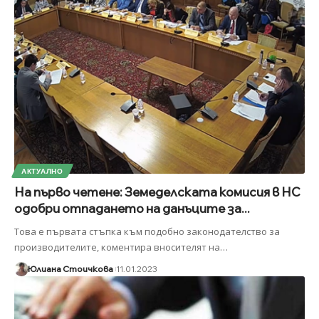
АКТУАЛНО
На първо четене: Земеделската комисия в НС
одобри отпадането на данъците за...
Това е първата стъпка към подобно законодателство за
производителите, коментира вносителят на
…
Юлиана Стоичкова
11.01.2023