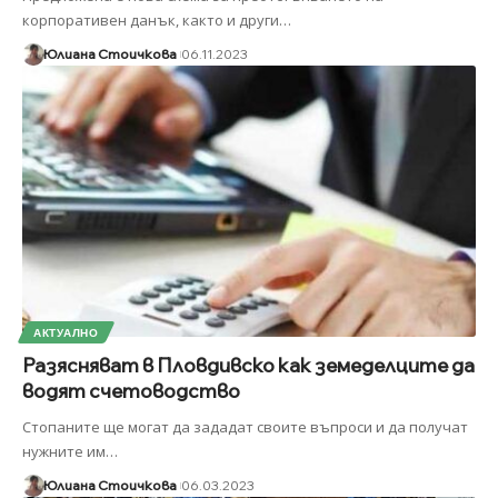
корпоративен данък, както и други
…
Юлиана Стоичкова
06.11.2023
АКТУАЛНО
Разясняват в Пловдивско как земеделците да
водят счетоводство
Стопаните ще могат да зададат своите въпроси и да получат
нужните им
…
Юлиана Стоичкова
06.03.2023