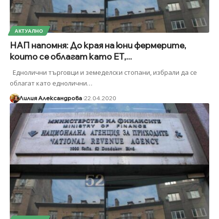
АКТУАЛНО
НАП напомня: До края на юни фермерите,
които се облагат като ЕТ,...
Еднолични търговци и земеделски стопани, избрали да се
облагат като еднолични
…
Лилия Александрова
22.04.2020