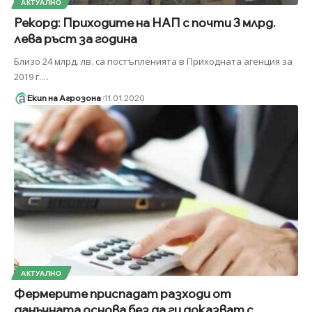
АКТУАЛНО
Рекорд: Приходите на НАП с почти 3 млрд.
лева ръст за година
Близо 24 млрд. лв. са постъпленията в Приходната агенция за
2019 г.
…
Екип на Агрозона
11.01.2020
АКТУАЛНО
Фермерите приспадат разходи от
данъчната основа без да ги доказват с