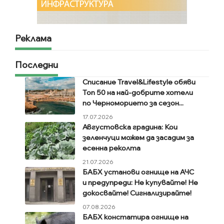
Реклама
Последни
Списание Travel&Lifestyle обяви
Топ 50 на най-добрите хотели
по Черноморието за сезон...
17.07.2026
Августовска градина: Кои
зеленчуци можем да засадим за
есенна реколта
21.07.2026
БАБХ установи огнище на АЧС
и предупреди: Не купувайте! Не
докосвайте! Сигнализирайте!
07.08.2026
БАБХ констатира огнище на