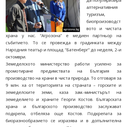
да популяризира
алтернативния
туризъм,
биопроизоводст
вото и чистата
храна у нас. “Агрозона” е медиен партньор на
събитието. То се провежда в градинката между
Народния театър и площад “Батенберг” до неделя, 2-и
октомври.
Земеделското министерство работи усилено за
промотиране предимствата на България за
производство на храни в чиста природа. То отговаря за
9 млн. ха от територията на страната – горските и
земеделските земи, каза зам.-министърът на
земеделието и храните Георги Костов. Българската
храна и българското производство заслужават
подкрепа, отбеляза още Костов. Подкрепата за
биоразнообразието се изразява и в допълнителна