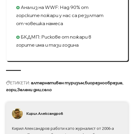
Анализ на WWF: Над 90% от
горските пожари у нас са резултат
от човешка намеса
БКДМП: Рискове от пожари в
горите има и тази година
ЕТИКЕТИ:
алтернативен туризъм
биоразнообразие
гори
Зелени дни
село
Кирил Александров
Кирил Александров работи като журналист от 2006-а