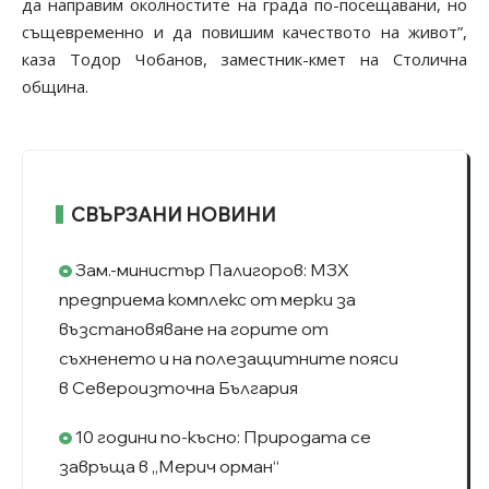
да направим околностите на града по-посещавани, но
същевременно и да повишим качеството на живот”,
каза Тодор Чобанов, заместник-кмет на Столична
община.
СВЪРЗАНИ НОВИНИ
Зам.-министър Палигоров: МЗХ
предприема комплекс от мерки за
възстановяване на горите от
съхненето и на полезащитните пояси
в Североизточна България
10 години по-късно: Природата се
завръща в „Мерич орман“