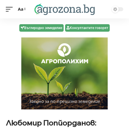
Aa
Въглеродно земеделие
Консултантите говорят
Любомир Попйорданов: