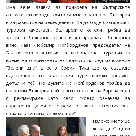
Има вече заявки за подкрепа на българските
автохтонни породи, които са много важни за България
и за развитие на земеделието. За да бъде българският
туризъм качествен, българските хотели трябва да
хранят с българска храна и да предлагат българско
вино, каза Любомир Попйорданов, председател на
Българската асоциация за алтернативен туризъм по
време на откриването на седмото по ред изложение
“Зелени дни” днес в София. Така ще се създаде
идентичност на българския туристически продукт,
допълни той. По думите на Попйорданов трябва да
направим България най-красивото село на Европа и да
я рекламираме като село, “което означава за
европееца далеч от стреса, означава автентичност,
означава тишина, спокойствие”.
Изложението”Зе
лени дни” цели