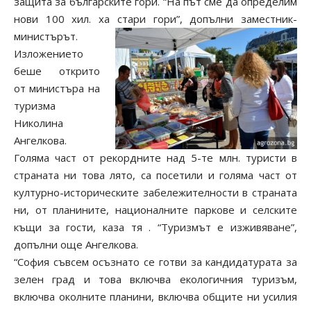
защита за българските гори. “На път сме да определим
нови 100 хил. ха стари гори”, допълни заместник-
министърът.
Изложението
беше открито
от министъра на
туризма
Николина
Ангелкова.
Голяма част от рекордните над 5-те млн. туристи в
страната ни това лято, са посетили и голяма част от
културно-историческите забележителности в страната
ни, от планините, националните паркове и селските
къщи за гости, каза тя . “Туризмът е изживяване”,
допълни още Ангелкова.
“София съвсем осъзнато се готви за кандидатурата за
зелен град и това включва екологичния туризъм,
включва околните планини, включва общите ни усилия