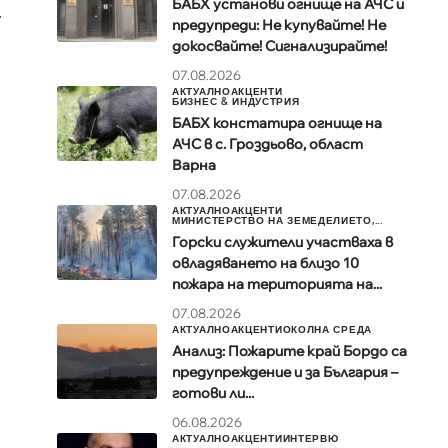
БАБХ установи огнище на АЧС и
.
предупреди: Не купувайте! Не
докосвайте! Сигнализирайте!
07.08.2026
АКТУАЛНО
АКЦЕНТИ
БИЗНЕС & ИНДУСТРИЯ
БАБХ констатира огнище на
АЧС в с. Гроздьово, област
Варна
07.08.2026
АКТУАЛНО
АКЦЕНТИ
МИНИСТЕРСТВО НА ЗЕМЕДЕЛИЕТО,...
Горски служители участваха в
овладяването на близо 10
пожара на територията на...
07.08.2026
АКТУАЛНО
АКЦЕНТИ
ОКОЛНА СРЕДА
Анализ: Пожарите край Бордо са
предупреждение и за България –
готови ли...
06.08.2026
АКТУАЛНО
АКЦЕНТИ
ИНТЕРВЮ