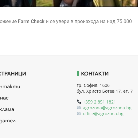
ложение
Farm Check
и се увери в произхода на над 75 000
СТРАНИЦИ
КОНТАКТИ
гр. София, 1606
онтакти
бул. Христо Ботев 17, ет. 7
 нас
+359 2 851 1821
agrozona@agrozona.bg
клама
office@agrozona.bg
дател