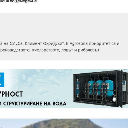
исия по земеделие
 на СУ „Св. Климент Охридски“. В Аgrozona приоритет са й
роизводството, пчеларството, ловът и риболовът.