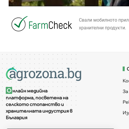
Свали мобилното при
хранителни продукти.
К
О
нлайн медийна
За
платформа, посветена на
Ре
селското стопанство и
хранителната индустрия в
Из
България