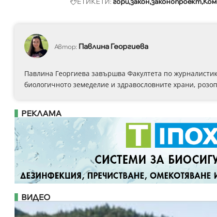
ЕТИКЕТИ:
гори
закон
законопроект
Ком
Павлина Георгиева
Автор:
Павлина Георгиева завършва Факултета по журналистика
биологичното земеделие и здравословните храни, розоп
РЕКЛАМА
ВИДЕО