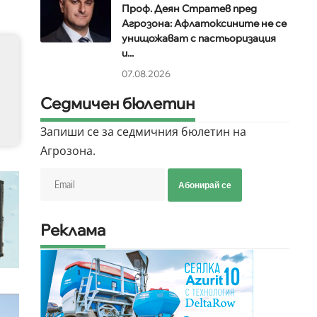
Проф. Деян Стратев пред
Агрозона: Афлатоксините не се
унищожават с пастьоризация
и...
07.08.2026
Седмичен бюлетин
Запиши се за седмичния бюлетин на
Агрозона.
Абонирай се
Реклама