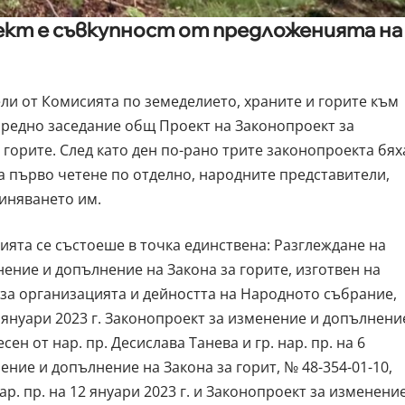
кт е съвкупност от предложенията на
ели от Комисията по земеделието, храните и горите към
редно заседание общ Проект на Законопроект за
горите. След като ден по-рано трите законопроекта бях
на първо четене по отделно, народните представители,
иняването им.
ията се състоеше в точка единствена: Разглеждане на
ение и допълнение на Закона за горите, изготвен на
а за организацията и дейността на Народното събрание,
 януари 2023 г. Законопроект за изменение и допълнени
сен от нар. пр. Десислава Танева и гр. нар. пр. на 6
ение и допълнение на Закона за горит, № 48-354-01-10,
нар. пр. на 12 януари 2023 г. и Законопроект за изменени