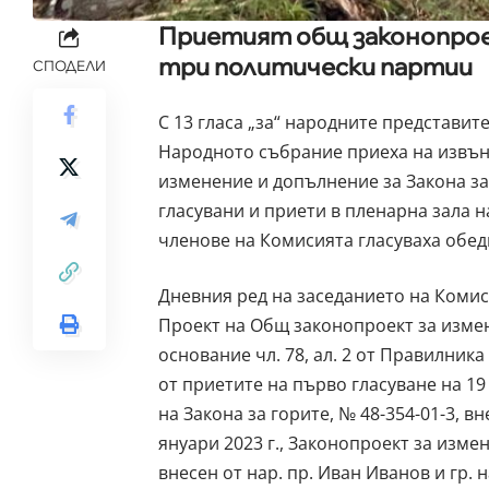
Приетият общ законопрое
три политически партии
СПОДЕЛИ
С 13 гласа „за“ народните представит
Народното събрание приеха на извън
изменение и допълнение за Закона за 
гласувани и приети в пленарна зала 
членове на Комисията гласуваха обед
Дневния ред на заседанието на Комис
Проект на Общ законопроект за измен
основание чл. 78, ал. 2 от Правилник
от приетите на първо гласуване на 19
на Закона за горите, № 48-354-01-3, вне
януари 2023 г., Законопроект за измен
внесен от нар. пр. Иван Иванов и гр. 