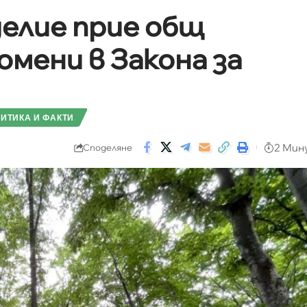
елие прие общ
омени в Закона за
ИТИКА И ФАКТИ
2 Мин
Споделяне