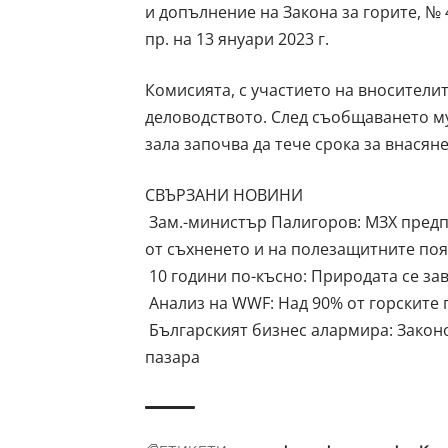
и допълнение на Закона за горите, № 4
пр. на 13 януари 2023 г.
Комисията, с участието на вносителит
деловодството. След съобщаването м
зала започва да тече срока за внася
СВЪРЗАНИ НОВИНИ
Зам.-министър Палигоров: МЗХ предп
от съхненето и на полезащитните по
10 години по-късно: Природата се з
Анализ на WWF: Над 90% от горските 
Българският бизнес алармира: Законо
пазара