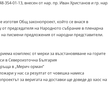
8-354-01-13, внесен от нар. пр. Иван Христанов и гр. нар
е изготвя Общ законопроект, който се внася в
у от председателя на Народното събрание в пленарна
не на писмени предложения от народни представители.
риема комплекс от мерки за възстановяване на горите
яси в Североизточна България
авръща в „Мерич орман“
пожари у нас са резултат от човешка намеса
проектът за веригата на доставки ще доведе до хаос на