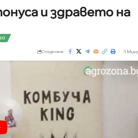
онуса и здравето на
ВО
-1 Ми
Споделяне