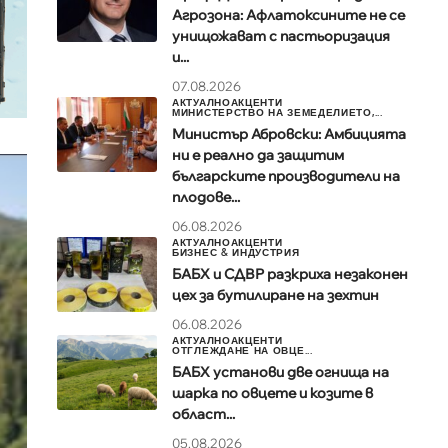
Агрозона: Афлатоксините не се
унищожават с пастьоризация
и...
07.08.2026
АКТУАЛНО
АКЦЕНТИ
МИНИСТЕРСТВО НА ЗЕМЕДЕЛИЕТО,...
Министър Абровски: Амбицията
ни е реално да защитим
българските производители на
плодове...
06.08.2026
АКТУАЛНО
АКЦЕНТИ
БИЗНЕС & ИНДУСТРИЯ
БАБХ и СДВР разкриха незаконен
цех за бутилиране на зехтин
06.08.2026
АКТУАЛНО
АКЦЕНТИ
ОТГЛЕЖДАНЕ НА ОВЦЕ...
БАБХ установи две огнища на
шарка по овцете и козите в
област...
05.08.2026