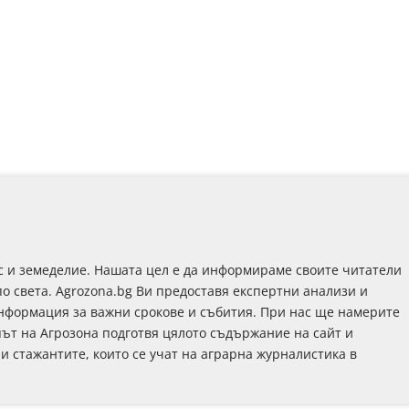
с и земеделие. Нашата цел е да информираме своите читатели
по света. Agrozona.bg Ви предоставя експертни анализи и
информация за важни срокове и събития. При нас ще намерите
път на Агрозона подготвя цялото съдържание на сайт и
 и стажантите, които се учат на аграрна журналистика в