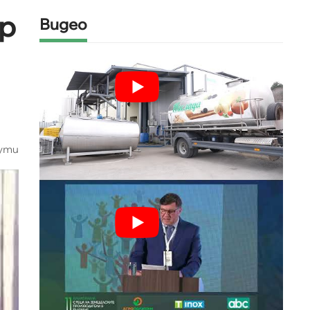
р
Видео
нути