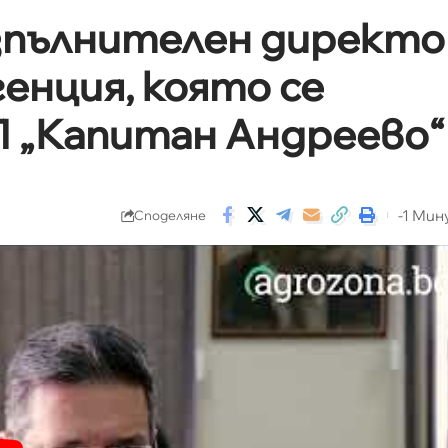
изпълнителен директо
генция, която се
П „Капитан Андреево“
-1 Ми
Споделяне