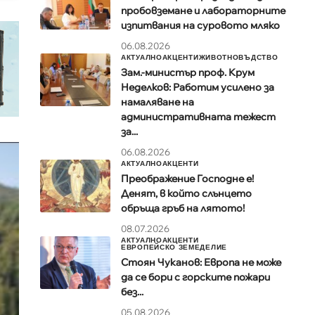
пробовземане и лабораторните
изпитвания на суровото мляко
06.08.2026
АКТУАЛНО
АКЦЕНТИ
ЖИВОТНОВЪДСТВО
Зам.-министър проф. Крум
Неделков: Работим усилено за
намаляване на
административната тежест
за...
06.08.2026
АКТУАЛНО
АКЦЕНТИ
Преображение Господне е!
Денят, в който слънцето
обръща гръб на лятото!
08.07.2026
АКТУАЛНО
АКЦЕНТИ
ЕВРОПЕЙСКО ЗЕМЕДЕЛИЕ
Стоян Чуканов: Европа не може
да се бори с горските пожари
без...
05.08.2026