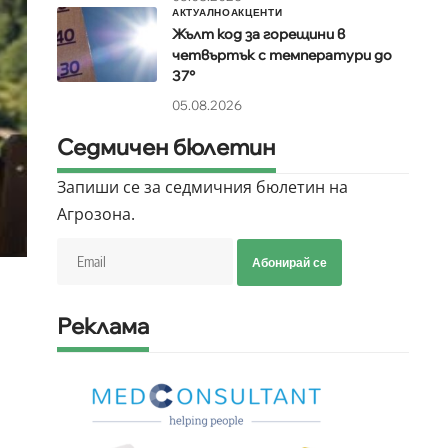
АКТУАЛНО
АКЦЕНТИ
Жълт код за горещини в
четвъртък с температури до
37°
05.08.2026
Седмичен бюлетин
Запиши се за седмичния бюлетин на
Агрозона.
Абонирай се
Реклама