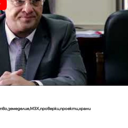
тво
земеделие
МЗХ
проверки
проекти
храни