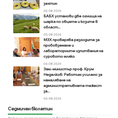
зехтин
06.08.2026
БАБХ установи две огнища на
шарка по овцете и козите в
област...
05.08.2026
МЗХ проверява разходите за
пробовземане и
лабораторните изпитвания на
суровото мляко
06.08.2026
Зам.-министър проф. Крум
Неделков: Работим усилено за
намаляване на
административната тежест
за...
06.08.2026
Седмичен бюлетин