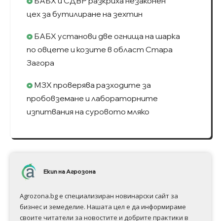
БАБХ и СДВР разкриха незаконен
цех за бутилиране на зехтин
БАБХ установи две огнища на шарка
по овцете и козите в област Стара
Загора
МЗХ проверява разходите за
пробовземане и лабораторните
изпитвания на суровото мляко
Екип на Агрозона
Agrozona.bg e специализиран новинарски сайт за
бизнес и земеделие. Нашата цел е да информираме
своите читатели за новостите и добрите практики в