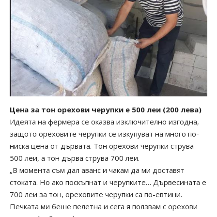
Цена за тон орехови черупки е 500 леи (200 лева)
Идеята на фермера се оказва изключително изгодна,
защото ореховите черупки се изкупуват на много по-
ниска цена от дървата. Тон орехови черупки струва
500 леи, а тон дърва струва 700 леи.
„В момента съм дал аванс и чакам да ми доставят
стоката. Но ако поскъпнат и черупките… Дървесината е
700 леи за тон, ореховите черупки са по-евтини.
Печката ми беше пелетна и сега я ползвам с орехови