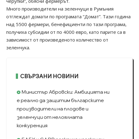
черупки“, обясни фермерът.
Много производители на зеленчуци в Румъния
отглеждат домати по програмата “Домат”. Тази година
над 5500 фермери, бенефициенти по тази програма,
получиха субсидии от по 4000 евро, като парите са в
зависимост от произведеното количество от
зеленчука.
СВЪРЗАНИ НОВИНИ
Министър Абровски: Амбицията ни
е реално да защитим българските
производители на плодове и
зеленчуци от нелоялната
конкуренция