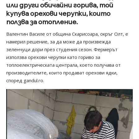
или други обичайни горива, той
купува орехови черупки, които
ползва за отопление.
Валентин Василе от община Скарисоара, окръг Олт, е
намерил решение, за да може да произвежда
зеленчуци дори през студения сезон. Фермерът
използва орехови черупки като гориво за
топлоелектрическата централа, което получава от
производителите, които продават орехови ядки,
според gandul.ro.