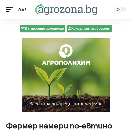
Aa
Въглеродно земеделие
Консултантите говорят
Фермер намери по-евтино