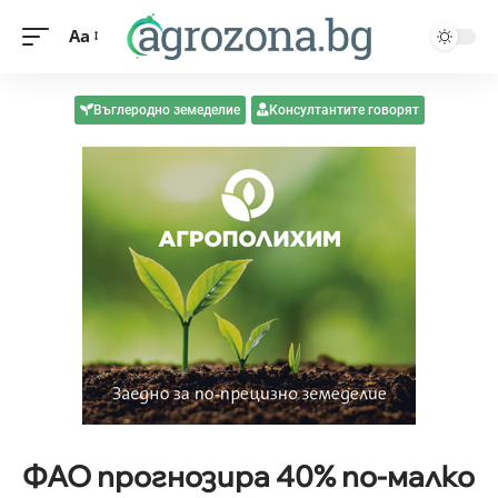
Aa
Въглеродно земеделие
Консултантите говорят
ФАО прогнозира 40% по-малко