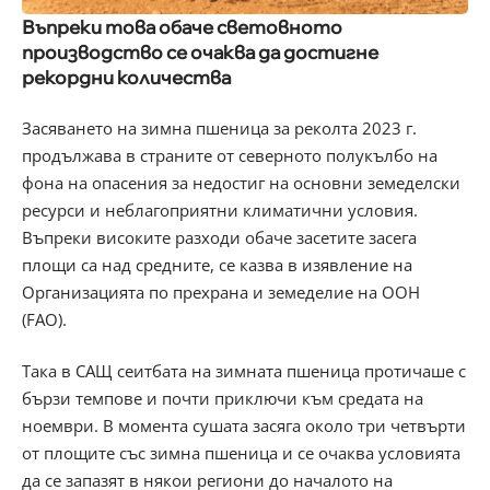
Въпреки това обаче световното
производство се очаква да достигне
рекордни количества
Засяването на зимна пшеница за реколта 2023 г.
продължава в страните от северното полукълбо на
фона на опасения за недостиг на основни земеделски
ресурси и неблагоприятни климатични условия.
Въпреки високите разходи обаче засетите засега
площи са над средните, се казва в изявление на
Организацията по прехрана и земеделие на ООН
(FAO).
Така в САЩ сеитбата на зимната пшеница протичаше с
бързи темпове и почти приключи към средата на
ноември. В момента сушата засяга около три четвърти
от площите със зимна пшеница и се очаква условията
да се запазят в някои региони до началото на