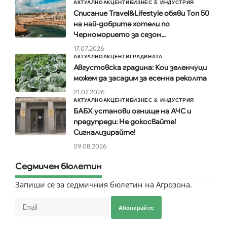
АКТУАЛНО
АКЦЕНТИ
БИЗНЕС & ИНДУСТРИЯ
Списание Travel&Lifestyle обяви Топ 50
на най-добрите хотели по
Черноморието за сезон...
17.07.2026
АКТУАЛНО
АКЦЕНТИ
ГРАДИНАТА
Августовска градина: Кои зеленчуци
можем да засадим за есенна реколта
21.07.2026
АКТУАЛНО
АКЦЕНТИ
БИЗНЕС & ИНДУСТРИЯ
БАБХ установи огнище на АЧС и
предупреди: Не докосвайте!
Сигнализирайте!
09.08.2026
Седмичен бюлетин
Запиши се за седмичния бюлетин на Агрозона.
Абонирай се