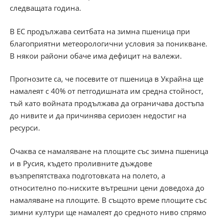
следващата година.
В ЕС продължава сеитбата на зимна пшеница при
благоприятни метеорологични условия за поникване.
В някои райони обаче има дефицит на валежи.
Прогнозите са, че посевите от пшеница в Украйна ще
намалеят с 40% от петгодишната им средна стойност,
тъй като войната продължава да ограничава достъпа
до нивите и да причинява сериозен недостиг на
ресурси.
Очаква се намаляване на площите със зимна пшеница
и в Русия, където проливните дъждове
възпрепятстваха подготовката на полето, а
относително по-ниските вътрешни цени доведоха до
намаляване на площите. В същото време площите със
зимни култури ще намалеят до средното ниво спрямо