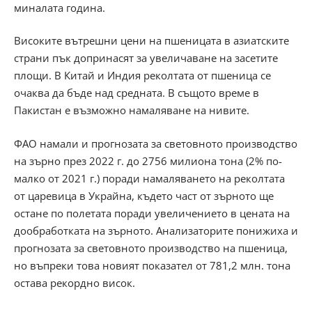
миналата година.
Високите вътрешни цени на пшеницата в азиатските
страни пък допринасят за увеличаване на засетите
площи. В Китай и Индия реколтата от пшеница се
очаква да бъде над средната. В същото време в
Пакистан е възможно намаляване на нивите.
ФАО намали и прогнозата за световното производство
на зърно през 2022 г. до 2756 милиона тона (2% по-
малко от 2021 г.) поради намаляването на реколтата
от царевица в Украйна, където част от зърното ще
остане по полетата поради увеличението в цената на
дообработката на зърното. Анализаторите понижиха и
прогнозата за световното производство на пшеница,
но въпреки това новият показател от 781,2 млн. тона
остава рекордно висок.