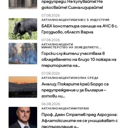
предупреди: Не купувайте! Не
докосвайте! Сигнализирайте!
07.08.2026
АКТУАЛНО
АКЦЕНТИ
БИЗНЕС & ИНДУСТРИЯ
БАБХ констатира огнище на АЧС в с.
Гроздьово, област Варна
07.08.2026
АКТУАЛНО
АКЦЕНТИ
МИНИСТЕРСТВО НА ЗЕМЕДЕЛИЕТО,...
Горски служители участваха в
овладяването на близо 10 пожара на
територията на...
07.08.2026
АКТУАЛНО
АКЦЕНТИ
ОКОЛНА СРЕДА
Анализ: Пожарите край Бордо са
предупреждение и за България –
готови ли...
06.08.2026
АКТУАЛНО
АКЦЕНТИ
ИНТЕРВЮ
Проф. Деян Стратев пред Агрозона:
Афлатоксините не се унищожават с
пастьоризация и...