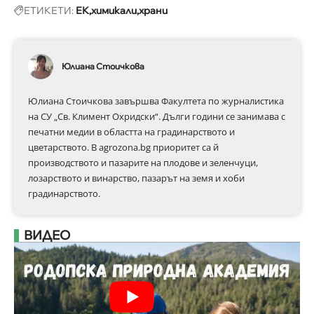
ЕТИКЕТИ:
ЕК
химикали
храни
Юлиана Стоичкова
Юлиана Стоичкова завършва Факултета по журналистика
на СУ „Св. Климент Охридски“. Дълги години се занимава с
печатни медии в областта на градинарството и
цветарството. В agrozona.bg приоритет са й
производството и пазарите на плодове и зеленчуци,
лозарството и винарство, пазарът на земя и хоби
градинарството.
ВИДЕО