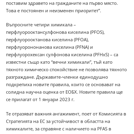
поставим здравето на гражданите на първо място.
Това е постоянен и неизменен приоритет”.
Въпросните четири химикала –
перфлуорооктансулфонова киселина (PFOS),
перфлуорооктанова киселина (PFOA),
перфлуорононанова киселина (PFNA) и
перфлуорохексан сулфонова киселина (PFHxS) – са
известни също като “вечни химикали”, тъй като
тяхното химическо спокойствие не позволява тяхното
разграждане. Държавите-членки единодушно
подкрепиха новите правила, които се основават на
солидна научна оценка от ЕОБХ. Новите правила ще
се прилагат от 1 януари 2023 г.
Те отразяват важния ангажимент, поет от Комисията в
Стратегията на ЕС за устойчивост в областта на
химикалите, за справяне с наличието на PFAS в