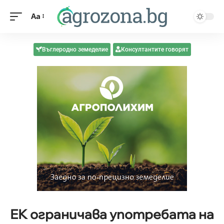
Aa
Въглеродно земеделие
Консултантите говорят
ЕК ограничава употребата на