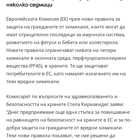
няколко седмици
Европейската Комисия (ЕК) прие нови правила за
защита на гражданите от химикали, които могат да
имат отрицателни последици за имунната система,
развитието на фетуси и бебета или холестерола.
Новите правила ограничават нивата на четири
химикали в околната среда, перфлуороалкилирани
вещества (PFAS), в храните. Те ще защитават
потребителите в ЕС, като намалят излагането им на
тези вредни химикали.
Комисарят по въпросите на здравеопазването и
безопасността на храните Стела Кириакидес заяви:
“Днес предприемаме още една стъпка за повишаване
на равнището на безопасност на храните в ЕС и за по-
добра защита на гражданите от вредни химикали.
Тези нови правила показват, че сме решени да