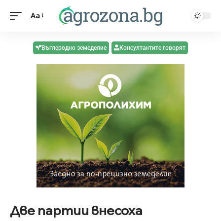
Aa
Въглеродно земеделие
Консултантите говорят
Две партии внесоха