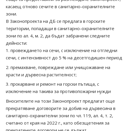
касаещ отново сечите в санитарно-охранителните
зони.
В Законопроекта на ДБ се предлага в горските
територии, попадащи в санитарно-охранителните
зони по ал. 4, м. 2, да бъдат забранени следните
дейности:
провеждането на сечи, с изключение на отгледни
сечи, с интензивност до 5 % на десетгодишен период
премахване, повреждане или унищожаване на
храсти и дървесна растителност;
прокарване и ремонт на горски пътища, с
изключение на такива за противопожарни нужди
Вносителите на този Законопроект предлагат още
прекратяване договорите за добив на дървесина в
санитарно-охранителни зони по чл. 119, ал. 4, т. 2,
считано от края на 2022 г., като обезщетения за
прекратените договори не се дължат.