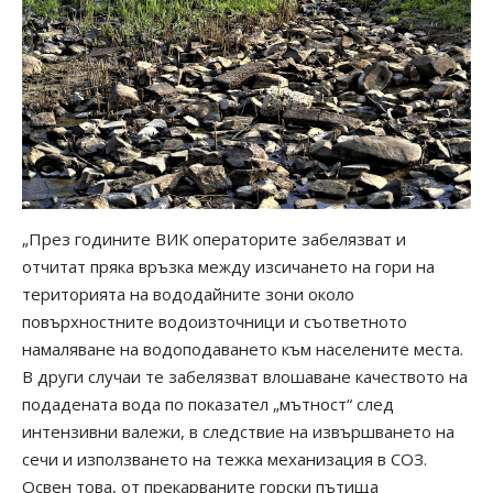
„През годините ВИК операторите забелязват и
отчитат пряка връзка между изсичането на гори на
територията на вододайните зони около
повърхностните водоизточници и съответното
намаляване на водоподаването към населените места.
В други случаи те забелязват влошаване качеството на
подадената вода по показател „мътност“ след
интензивни валежи, в следствие на извършването на
сечи и използването на тежка механизация в СОЗ.
Освен това, от прекарваните горски пътища