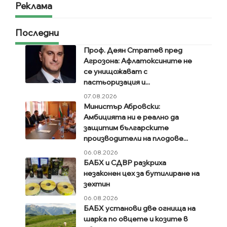
Реклама
Последни
Проф. Деян Стратев пред
Агрозона: Афлатоксините не
се унищожават с
пастьоризация и...
07.08.2026
Министър Абровски:
Амбицията ни е реално да
защитим българските
производители на плодове...
06.08.2026
БАБХ и СДВР разкриха
незаконен цех за бутилиране на
зехтин
06.08.2026
БАБХ установи две огнища на
шарка по овцете и козите в