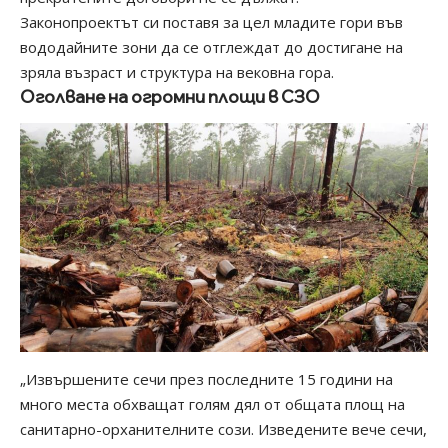
Законопроектът си поставя за цел младите гори във
вододайните зони да се отглеждат до достигане на
зряла възраст и структура на вековна гора.
Оголване на огромни площи в СЗО
„Извършените сечи през последните 15 години на
много места обхващат голям дял от общата площ на
санитарно-орханителните сози. Изведените вече сечи,