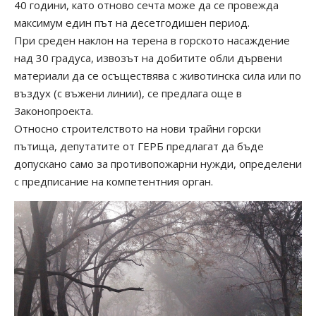
40 години, като отново сечта може да се провежда
максимум един път на десетгодишен период.
При среден наклон на терена в горското насаждение
над 30 градуса, извозът на добитите обли дървени
материали да се осъществява с животинска сила или по
въздух (с въжени линии), се предлага още в
Законопроекта.
Относно строителството на нови трайни горски
пътища, депутатите от ГЕРБ предлагат да бъде
допускано само за противопожарни нужди, определени
с предписание на компетентния орган.