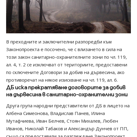
В преходните и заключителни разпоредби към
Законопроекта е посочено, че с влизането в сила на
този закон санитарно-охранителните зони по чл. 119,
ал. 4, т. 2 се изключват от териториите, предоставени
по сключените Договори за добив на дървесина, ако
противоречат на някое изискване на чл. 119, ал. 6.
ДБ иска прекратяване договорите за добив
на дървесина в санитарно-охранителни зони
Друга група народни представители от ДБ в лицето на
Албена Симеонова, Владислав Панев, Илина
Мутафчиева, Иван Белчев, Стоян Михалев, Любен
Иванов, Николай Табаков и Александър Дунчев от ПП,
също са предоставили за разглеждане Законопроект,