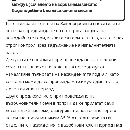
между изсичането на гори и намаленото
водоподаване към населените места
Като цел за изготвяне на Законопроекта вносителите
посочват предвиждане на по-строга защита на
вододайните гори, каквито са горите в СОЗ, както и по-
строг контрол чрез задължение на изпълнителната
власт.
Депутатите предлагат при провеждане на отгледни
сечи в СОЗ, в пояс II и пояс III да не се допуска
намаляване пълнотата на насажденията под 0.7, като
сечта да може да се провежда максимум един път за
десетгодишен период.
Друго предложение е при провеждане на
възобновителни сечи в пояс III да се прилагат само
лесовъдски системи, осигуряващи постоянно горско
покритие върху минимум 85 % от територията на
отделните насаждения, с възобновителен период над