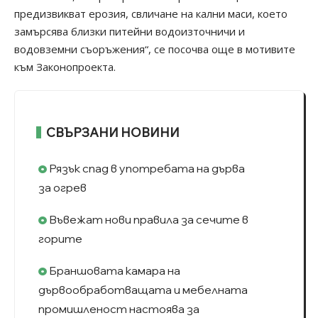
предизвикват ерозия, свличане на кални маси, което
замърсява близки питейни водоизточничи и
водовземни съоръжения“, се посочва още в мотивите
към Законопроекта.
СВЪРЗАНИ НОВИНИ
Рязък спад в употребата на дърва
за огрев
Въвежат нови правила за сечите в
горите
Браншовата камара на
дървообработващата и мебелната
промишленост настоява за