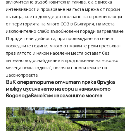
включително възобновителни такива, с а с висока
интензивност и прокарване на гъста мрежа от горски
пътища, което доведе до оголване на огромни площи
от територията на много СОЗ в България, на места
изключително слабо възобновени поради затревяване.
Поради тези дейности, при провеждане на сечи в
последните години, много от малките реки пресъхват
през лятото и някои населени места остават без
питейно водоснабдяване в продължение на няколко
месеца всяка година“, посочват вносителите на
Законопроекта.
ВиК операторите отчитат пряка връзка
между изсичането на гори и намаленото
водоподаване към населените места