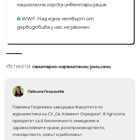
национална горска инвентаризация
WWF: Над една четвърт от
дърводобива у нас незаконен
ЕТИКЕТИ:
санитарно-охранителни зони
сечи
Павлина Георгиева
Павлина Георгиева завършва Факултета по
журналистика на СУ „Св. Климент Охридски“. В Аgrozona
приоритет са й биологичното земеделие и
здравословните храни, розопроизводството,
пчеларството, ловът и риболовът.