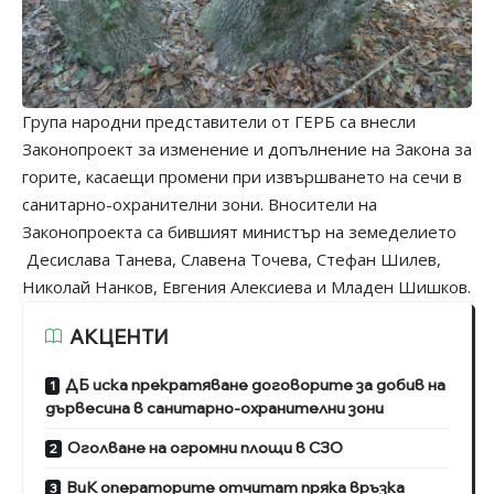
Група народни представители от ГЕРБ са внесли
Законопроект за изменение и допълнение на Закона за
горите, касаещи промени при извършването на сечи в
санитарно-охранителни зони. Вносители на
Законопроекта са бившият министър на земеделието
Десислава Танева, Славена Точева, Стефан Шилев,
Николай Нанков, Евгения Алексиева и Младен Шишков.
АКЦЕНТИ
ДБ иска прекратяване договорите за добив на
дървесина в санитарно-охранителни зони
Оголване на огромни площи в СЗО
ВиК операторите отчитат пряка връзка