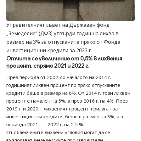
Управителният съвет на Държавен фонд
„Земеделие” (ДФЗ) утвърди годишна лихва в
размер на 3% за отпусканите пряко от Фонда
инвестиционни кредити за 2023 г.
Отчита се увеличение от 0,5% в лихвения
процент, спрямо 2021 и 2022 г.
През периода от 2002 до началото на 2014 г.
годишният лихвен процент по пряко отпусканите
кредити беше в размер на 6%. От 2014 г. този лихвен
процент е намален на 5%, а през 2016 г. на 4%. През
2019 г. и 2020 г. лихвеният процент, прилаган за
инвестиционни кредити, беше в размер на 3%, а в
периода 2021 г. – 2022 г. на 2,5 %.
От облекчените лихвени условия могат да се
възползват земеделските производители,