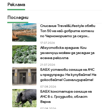
Реклама
Последни
Списание Travel&Lifestyle обяви
Топ 50 на най-добрите хотели
по Черноморието за сезон...
17.07.2026
Августовска градина: Кои
зеленчуци можем да засадим за
есенна реколта
21.07.2026
БАБХ установи огнище на АЧС
и предупреди: Не купувайте! Не
докосвайте! Сигнализирайте!
07.08.2026
БАБХ констатира огнище на
АЧС в с. Гроздьово, област
Варна
07.08.2026