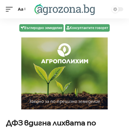
Aa
Въглеродно земеделие
Консултантите говорят
ДФЗ вдигна лихвата по