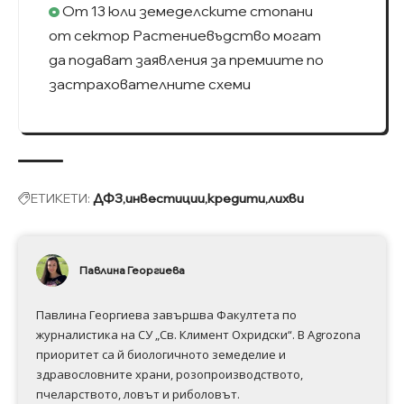
От 13 юли земеделските стопани
от сектор Растениевъдство могат
да подават заявления за премиите по
застрахователните схеми
ЕТИКЕТИ:
ДФЗ
инвестиции
кредити
лихви
Павлина Георгиева
Павлина Георгиева завършва Факултета по
журналистика на СУ „Св. Климент Охридски“. В Аgrozona
приоритет са й биологичното земеделие и
здравословните храни, розопроизводството,
пчеларството, ловът и риболовът.