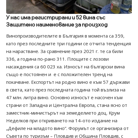
У нас има регистрирани и 52 вина със
Защитено наименование за произход
Винопроизводителите в България в момента са 359,
като през последните три години се отчита тенденция
на нарастване. За сравнение през 2021 г. те са били
336, а година по-рано 311. Площите с лозови
насаждения са 60 023 ха. Износът на български вина
също е постоянен и е с положителен тренд на
покачване. Експортът на родно вино е към 57 държави
в света, като през последната година той възлиза на
47 млн. литра вино. Основно износът е насочен към
страни от Западна и Централна Европа, стана ясно от
заместник-министърът на земеделието доц. Крум
Неделков при откриването на 14-ото издание на
„Дефиле на младото вино“. Форумът се организира от
Съвета по туризъм – Пловдив и Община Пловдив, с