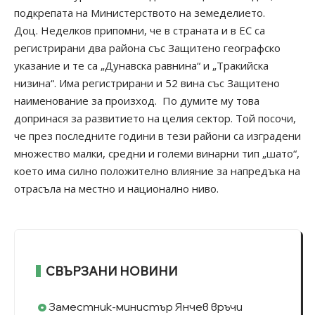
подкрепата на Министерството на земеделието.
Доц. Неделков припомни, че в страната и в ЕС са
регистрирани два района със Защитено географско
указание и те са „Дунавска равнина“ и „Тракийска
низина“. Има регистрирани и 52 вина със Защитено
наименование за произход. По думите му това
допринася за развитието на целия сектор. Той посочи,
че през последните години в тези райони са изградени
множество малки, средни и големи винарни тип „шато“,
което има силно положително влияние за напредъка на
отрасъла на местно и национално ниво.
СВЪРЗАНИ НОВИНИ
Заместник-министър Янчев връчи