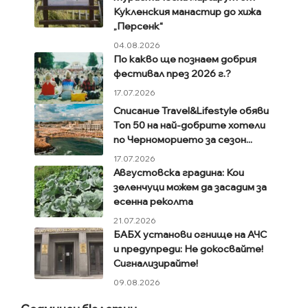
Кукленския манастир до хижа
„Персенк“
04.08.2026
По какво ще познаем добрия
фестивал през 2026 г.?
17.07.2026
Списание Travel&Lifestyle обяви
Топ 50 на най-добрите хотели
по Черноморието за сезон...
17.07.2026
Августовска градина: Кои
зеленчуци можем да засадим за
есенна реколта
21.07.2026
БАБХ установи огнище на АЧС
и предупреди: Не докосвайте!
Сигнализирайте!
09.08.2026