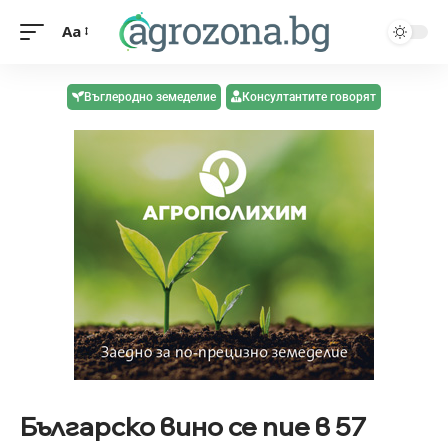
Aa
Въглеродно земеделие
Консултантите говорят
Българско вино се пие в 57