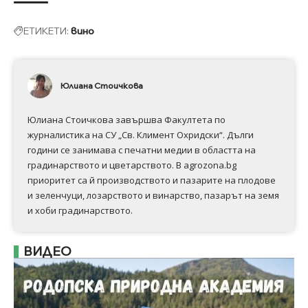
ЕТИКЕТИ:
вино
Юлиана Стоичкова
Юлиана Стоичкова завършва Факултета по
журналистика на СУ „Св. Климент Охридски“. Дълги
години се занимава с печатни медии в областта на
градинарството и цветарството. В agrozona.bg
приоритет са й производството и пазарите на плодове
и зеленчуци, лозарството и винарство, пазарът на земя
и хоби градинарството.
ВИДЕО