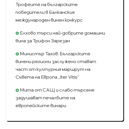
Трофеите на българските
победители в Балканския
международен винен конкурс
Елхово търси най-добрите домашни
вина за Трифон Зарезан
Министър Тахов: Българските
винени региони заслужено стават
част от културния маршрут на
Съвета на Европа „Iter Vitis“
Мита от САЩ и слабо търсене
задушават печалбите на
европейските винари