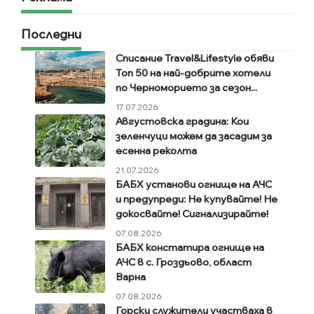
Последни
Списание Travel&Lifestyle обяви
Топ 50 на най-добрите хотели
по Черноморието за сезон...
17.07.2026
Августовска градина: Кои
зеленчуци можем да засадим за
есенна реколта
21.07.2026
БАБХ установи огнище на АЧС
и предупреди: Не купувайте! Не
докосвайте! Сигнализирайте!
07.08.2026
БАБХ констатира огнище на
АЧС в с. Гроздьово, област
Варна
07.08.2026
Горски служители участваха в