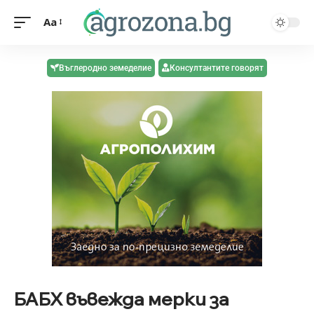
Aa
Въглеродно земеделие
Консултантите говорят
БАБХ въвежда мерки за