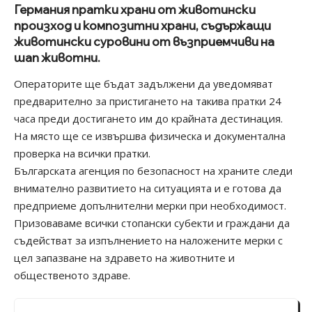
Германия пратки храни от животински
произход и композитни храни, съдържащи
животински суровини от възприемчиви на
шап животни.
Операторите ще бъдат задължени да уведомяват
предварително за пристигането на такива пратки 24
часа преди достигането им до крайната дестинация.
На място ще се извършва физическа и документална
проверка на всички пратки.
Българската агенция по безопасност на храните следи
внимателно развитието на ситуацията и е готова да
предприеме допълнителни мерки при необходимост.
Призоваваме всички стопански субекти и граждани да
съдействат за изпълнението на наложените мерки с
цел запазване на здравето на животните и
общественото здраве.