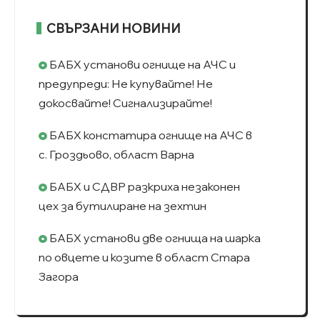
СВЪРЗАНИ НОВИНИ
БАБХ установи огнище на АЧС и
предупреди: Не купувайте! Не
докосвайте! Сигнализирайте!
БАБХ констатира огнище на АЧС в
с. Гроздьово, област Варна
БАБХ и СДВР разкриха незаконен
цех за бутилиране на зехтин
БАБХ установи две огнища на шарка
по овцете и козите в област Стара
Загора