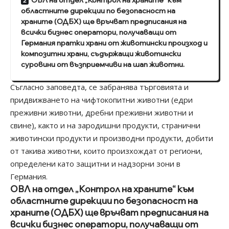
ОВЛ на отдел „Контрол на храните“ към
областните дирекции по безопасност на
храните (ОДБХ) ще връчват предписания на
всички бизнес оператори, получаващи от
Германия пратки храни от животински произход и
композитни храни, съдържащи животински
суровини от възприемчиви на шап животни.
Съгласно заповедта, се забранява търговията и
придвижването на чифтокопитни животни (едри
преживни животни, дребни преживни животни и
свине), както и на зародишни продукти, странични
животински продукти и производни продукти, добити
от такива животни, които произхождат от региони,
определени като защитни и надзорни зони в
Германия.
ОВЛ на отдел „Контрол на храните“ към
областните дирекции по безопасност на
храните (ОДБХ) ще връчват предписания на
всички бизнес оператори, получаващи от