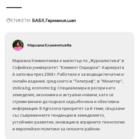
ЕТИКЕТИ:
БАБХ
Германия
шап
Мариана Климентиева
Мариана Климентиева е магистър по „Журналистика“ в
Софийски университет "Климент Охридски". Кариерата
ѝ започва през 2004 г. Работила е за водещи печатни и
онлайн издания, сред които в."Телеграф", в."Монитор",
stolica.bg, economic.bg. Специализира в ресори като
земеделие, икономика и актуални новини, като се
стреми винаги да поднася задълбочена и обективна
информация. В Аgrozona приоритет са й теми, свързани
със съвременните тенденции в земеделието,
устойчиво развитие, иновации в аграрните технологии
и европейски политики за селските райони.