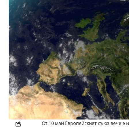
От 10 май
Европейският съюз
вече е 