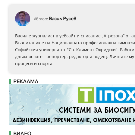
Васил Русев
Автор:
Васил е журналист в уебсайт и списание „Агрозона“ от ав
Възпитаник е на Националната професионална гимназия 
Софийския университет "Св. Климент Охридски". Работи к
длъжностите - репортер, редактор и водещ. Личните му
процеси и спорта.
РЕКЛАМА
ВИДЕО