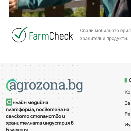
Свали мобилното при
хранителни продукти.
К
О
нлайн медийна
За
платформа, посветена на
Ре
селското стопанство и
хранителната индустрия в
Из
България