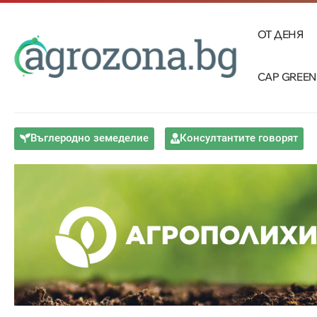
ОТ ДЕНЯ
CAP GREEN
Въглеродно земеделие
Консултантите говорят