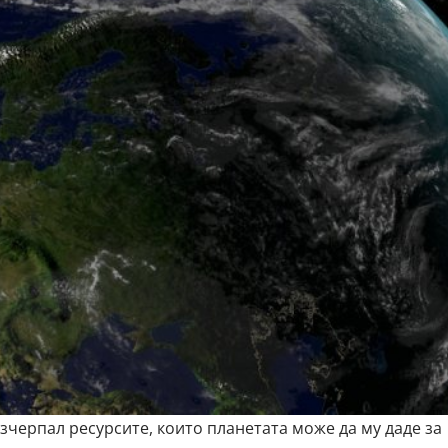
изчерпал ресурсите, които
планетата
може да му даде за