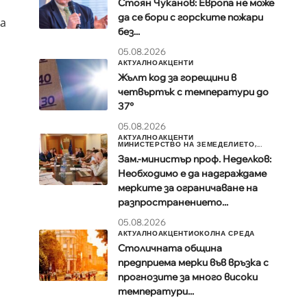
Стоян Чуканов: Европа не може
да се бори с горските пожари
за
без...
05.08.2026
АКТУАЛНО
АКЦЕНТИ
Жълт код за горещини в
четвъртък с температури до
37°
05.08.2026
АКТУАЛНО
АКЦЕНТИ
МИНИСТЕРСТВО НА ЗЕМЕДЕЛИЕТО,...
Зам.-министър проф. Неделков:
Необходимо е да надграждаме
мерките за ограничаване на
разпространението...
05.08.2026
АКТУАЛНО
АКЦЕНТИ
ОКОЛНА СРЕДА
Столичната община
предприема мерки във връзка с
прогнозите за много високи
температури...