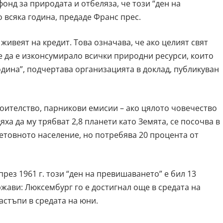
онд за природата и отбеляза, че този “ден на
 всяка година, предаде Франс прес.
живеят на кредит. Това означава, че ако целият свят
 да е изконсумирало всички природни ресурси, които
одина”, подчертава организацията в доклад, публикуван
роителство, парникови емисии – ако цялото човечество
а да му трябват 2,8 планети като Земята, се посочва в
ветовното население, но потребява 20 процента от
ез 1961 г. този “ден на превишаването” е бил 13
жави: Люксембург го е достигнал още в средата на
астъпи в средата на юни.