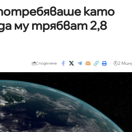
потребяваше като
да му трябват 2,8
2 Мин
Споделяне