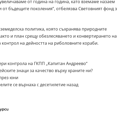
 увеличаваме от година на година, като вземаме назаем
 и от бъдещите поколения”, отбелязва Световният фонд 
 земеделска политика, която съхранява природните
 както и план срещу обезлесяването и конвертирането на
а контрол на дейността на риболовните кораби.
ри контрола на ГКПП „Капитан Андреево“
ейските знаци за качество върху храните ни?
 през юни
лите се върнаха с десетилетие назад
урси