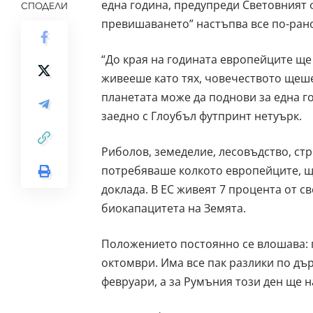
една година, предупреди Световният ф
СПОДЕЛИ
превишаването” настъпва все по-рано
“До края на годината европейците ще 
живееше като тях, човечеството щеше
планетата може да поднови за една г
заедно с Глоубъл футпринт нетуърк.
Риболов, земеделие, лесовъдство, ст
потребяваше колкото европейците, щях
доклада. В ЕС живеят 7 процента от с
биокапацитета на Земята.
Положението постоянно се влошава: пр
октомври. Има все пак разлики по дър
февруари, а за Румъния този ден ще н