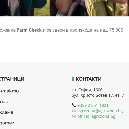
ложение
Farm Check
и се увери в произхода на над 75 000
СТРАНИЦИ
КОНТАКТИ
гр. София, 1606
онтакти
бул. Христо Ботев 17, ет. 7
 нас
+359 2 851 1821
agrozona@agrozona.bg
клама
office@agrozona.bg
дател