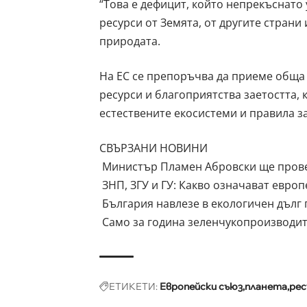
“Това е дефицит, който непрекъснато
ресурси от Земята, от другите страни
природата.
На ЕС се препоръчва да приеме обща
ресурси и благоприятства заетостта,
естествените екосистеми и правила з
СВЪРЗАНИ НОВИНИ
Министър Пламен Абровски ще прове
ЗНП, ЗГУ и ГУ: Какво означават европ
България навлезе в екологичен дълг
Само за година зеленчукопроизводите
ЕТИКЕТИ:
Европейски съюз
планета
рес