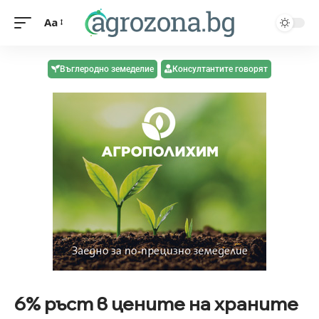
Aa
Въглеродно земеделие
Консултантите говорят
6% ръст в цените на храните