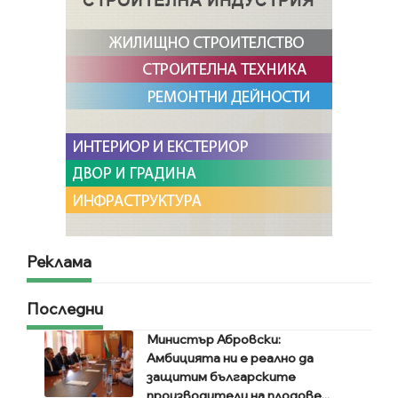
Реклама
Последни
Министър Абровски:
Амбицията ни е реално да
защитим българските
производители на плодове...