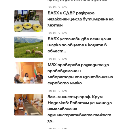
06.08.2026
БАБХ и СДВР разкриха
незаконен цех за бутилиране на
зехтин
06.08.2026
БАБХ установи две огнища на
шарка по овцете и козите в
област...
05.08.2026
МЗХ проверява разходите за
пробовземане и
лабораторните изпитвания на
суровото мляко
06.08.2026
Зам.-министър проф. Крум
Неделков: Работим усилено за
намаляване на
административната тежест
за...
06.08.2026