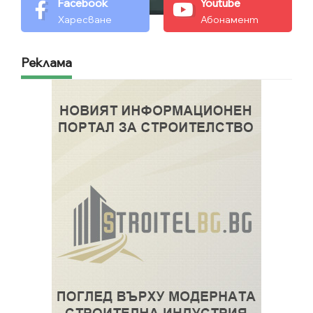
Facebook
Youtube
Харесване
Абонамент
Реклама