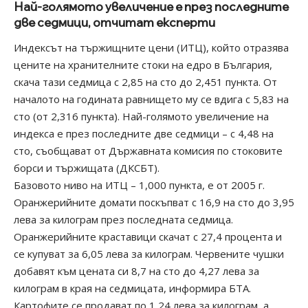
Най-голямото увеличение е през последните
две седмици, отчитат експерти
Индексът на тържищните цени (ИТЦ), който отразява
цените на хранителните стоки на едро в България,
скача тази седмица с 2,85 на сто до 2,451 пункта. От
началото на годината равнището му се вдига с 5,83 на
сто (от 2,316 пункта). Най-голямото увеличение на
индекса е през последните две седмици – с 4,48 на
сто, съобщават от Държавната комисия по стоковите
борси и тържищата (ДКСБТ).
Базовото ниво на ИТЦ – 1,000 пункта, е от 2005 г.
Оранжерийните домати поскъпват с 16,9 на сто до 3,95
лева за килограм през последната седмица.
Оранжерийните краставици скачат с 27,4 процента и
се купуват за 6,05 лева за килограм. Червените чушки
добавят към цената си 8,7 на сто до 4,27 лева за
килограм в края на седмицата, информира БТА.
Картофите се продават по 1,24 лева за килограм, а