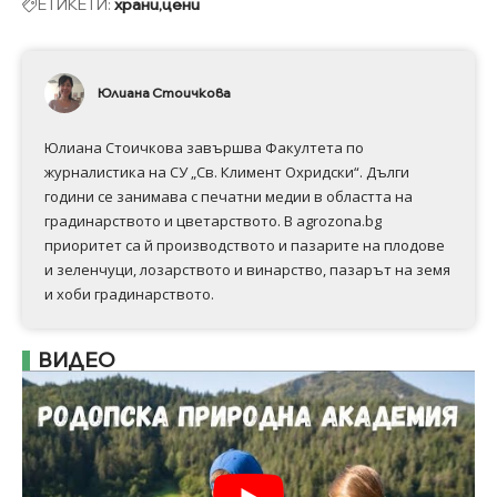
ЕТИКЕТИ:
храни
цени
Юлиана Стоичкова
Юлиана Стоичкова завършва Факултета по
журналистика на СУ „Св. Климент Охридски“. Дълги
години се занимава с печатни медии в областта на
градинарството и цветарството. В agrozona.bg
приоритет са й производството и пазарите на плодове
и зеленчуци, лозарството и винарство, пазарът на земя
и хоби градинарството.
ВИДЕО