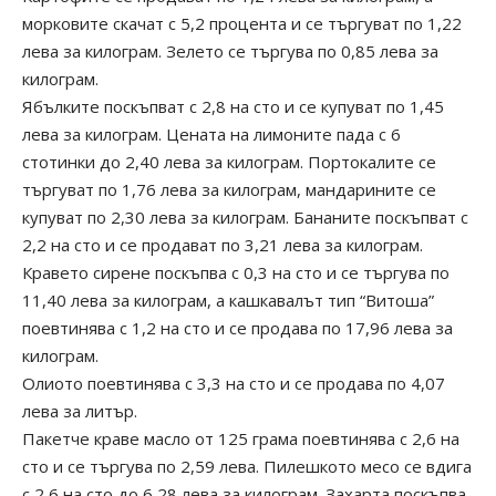
морковите скачат с 5,2 процента и се търгуват по 1,22
лева за килограм. Зелето се търгува по 0,85 лева за
килограм.
Ябълките поскъпват с 2,8 на сто и се купуват по 1,45
лева за килограм. Цената на лимоните пада с 6
стотинки до 2,40 лева за килограм. Портокалите се
търгуват по 1,76 лева за килограм, мандарините се
купуват по 2,30 лева за килограм. Бананите поскъпват с
2,2 на сто и се продават по 3,21 лева за килограм.
Кравето сирене поскъпва с 0,3 на сто и се търгува по
11,40 лева за килограм, а кашкавалът тип “Витоша”
поевтинява с 1,2 на сто и се продава по 17,96 лева за
килограм.
Олиото поевтинява с 3,3 на сто и се продава по 4,07
лева за литър.
Пакетче краве масло от 125 грама поевтинява с 2,6 на
сто и се търгува по 2,59 лева. Пилешкото месо се вдига
с 2,6 на сто до 6,28 лева за килограм. Захарта поскъпва