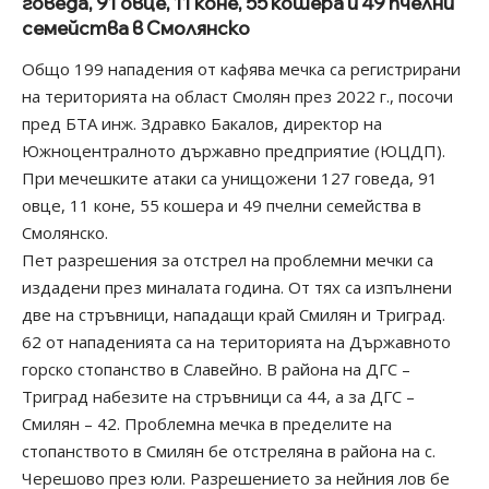
говеда, 91 овце, 11 коне, 55 кошера и 49 пчелни
семейства в Смолянско
Общо 199 нападения от кафява мечка са регистрирани
на територията на област Смолян през 2022 г., посочи
пред БТА инж. Здравко Бакалов, директор на
Южноцентралното държавно предприятие (ЮЦДП).
При мечешките атаки са унищожени 127 говеда, 91
овце, 11 коне, 55 кошера и 49 пчелни семейства в
Смолянско.
Пет разрешения за отстрел на проблемни мечки са
издадени през миналата година. От тях са изпълнени
две на стръвници, нападащи край Смилян и Триград.
62 от нападенията са на територията на Държавното
горско стопанство в Славейно. В района на ДГС –
Триград набезите на стръвници са 44, а за ДГС –
Смилян – 42. Проблемна мечка в пределите на
стопанството в Смилян бе отстреляна в района на с.
Черешово през юли. Разрешението за нейния лов бе