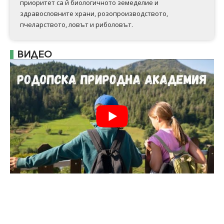
приоритет са й биологичното земеделие и
здравословните храни, розопроизводството,
пчеларството, ловът и риболовът.
ВИДЕО