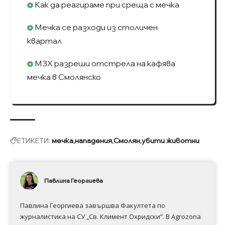
Как да реагираме при среща с мечка
Мечка се разходи из столичен
квартал
МЗХ разреши отстрела на кафява
мечка в Смолянско
ЕТИКЕТИ:
мечка
нападения
Смолян
убити животни
Павлина Георгиева
Павлина Георгиева завършва Факултета по
журналистика на СУ „Св. Климент Охридски“. В Аgrozona