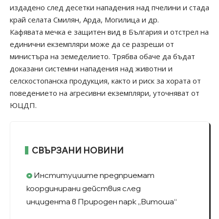
издадено след десетки нападения над пчелини и стада
край селата Смилян, Арда, Могилица и др.
Кафявата мечка е защитен вид в България и отстрел на
единични екземпляри може да се разреши от
министъра на земеделието. Трябва обаче да бъдат
доказани системни нападения над животни и
селскостопанска продукция, както и риск за хората от
поведението на агресивни екземпляри, уточняват от
ЮЦДП.
СВЪРЗАНИ НОВИНИ
Институциите предприемат
координирани действия след
инцидента в Природен парк „Витоша“