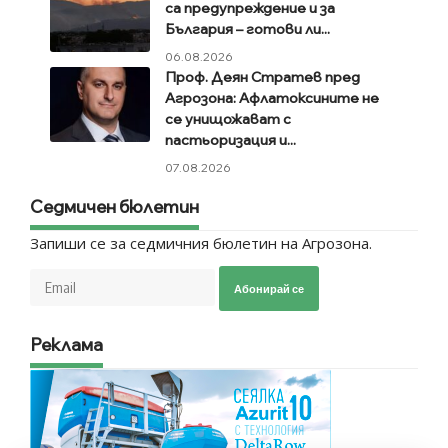
са предупреждение и за
България – готови ли...
06.08.2026
Проф. Деян Стратев пред
Агрозона: Афлатоксините не
се унищожават с
пастьоризация и...
07.08.2026
Седмичен бюлетин
Запиши се за седмичния бюлетин на Агрозона.
Абонирай се
Реклама