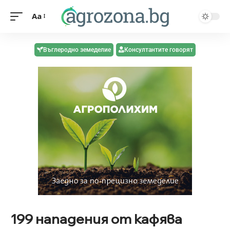
Aa
Въглеродно земеделие
Консултантите говорят
199 нападения от кафява