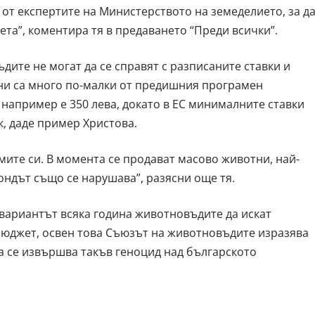
 от експертите на Министерството на земеделието, за д
та”, коментира тя в предаването “Преди всички”.
дите не могат да се справят с разписаните ставки и
тни са много по-малки от предишния програмен
 например е 350 лева, докато в ЕС минималните ставки
к, даде пример Христова.
мите си. В момента се продават масово животни, най-
ондът също се нарушава”, разясни още тя.
вариантът всяка година животновъдите да искат
юджет, освен това Съюзът на животновъдите изразява
а се извършва такъв геноцид над българското