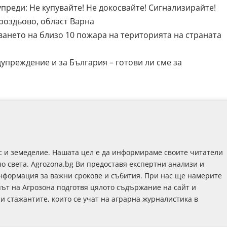
преди: Не купувайте! Не докосвайте! Сигнализирайте!
Гроздьово, област Варна
ването на близо 10 пожара на територията на страната
упреждение и за България – готови ли сме за
с и земеделие. Нашата цел е да информираме своите читатели
по света. Agrozona.bg Ви предоставя експертни анализи и
информация за важни срокове и събития. При нас ще намерите
път на Агрозона подготвя цялото съдържание на сайт и
 и стажантите, които се учат на аграрна журналистика в