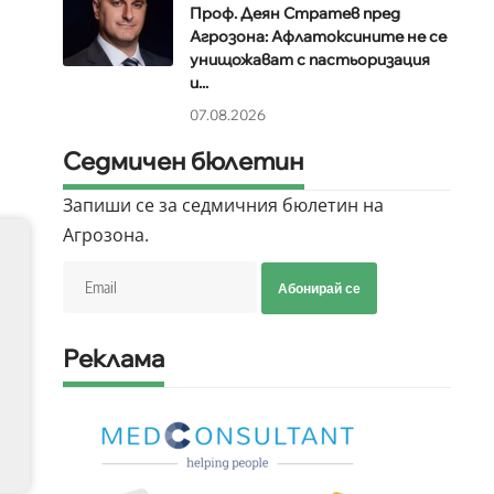
Проф. Деян Стратев пред
Агрозона: Афлатоксините не се
унищожават с пастьоризация
и...
07.08.2026
Седмичен бюлетин
Запиши се за седмичния бюлетин на
Агрозона.
Абонирай се
Реклама