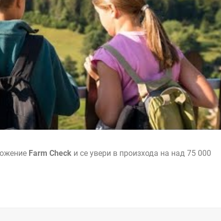
ложение
Farm Check
и се увери в произхода на над 75 000