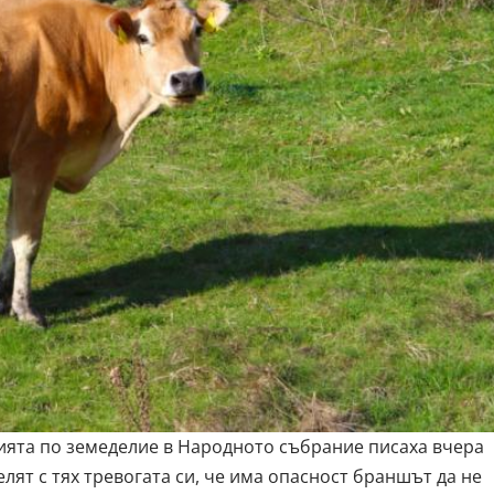
ията по земеделие в Народното събрание писаха вчера
лят с тях тревогата си, че има опасност браншът да не