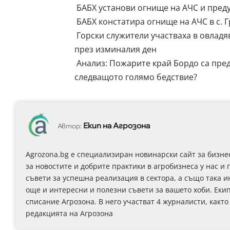
БАБХ установи огнище на АЧС и преду
БАБХ констатира огнище на АЧС в с. 
Горски служители участваха в овладя
през изминалия ден
Анализ: Пожарите край Бордо са пред
следващото голямо бедствие?
Екип на Агрозона
Автор:
Agrozona.bg e специализиран новинарски сайт за бизне
за новостите и добрите практики в агробизнеса у нас и 
съвети за успешна реализация в сектора, а също така 
още и интересни и полезни съвети за вашето хоби. Еки
списание Агрозона. В него участват 4 журналисти, както
редакцията на Агрозона