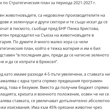
 по Стратегическия план за периода 2021-2027 г.
ен животновъдите, са недоволни производителите на
дове и зеленчуци и други сектори и те също искат да се
ючат в писмото, съобщи пред БНР Пенка Христова,
етен председател на Съюза на животновъдите в
гария. По думите ѝ много малко хора са чели
атегическия план, който е тежка материя и им е бил
дставен “в последния ден, преди да се натисне зеленото
че и да се изпрати в Брюксел”.
ед като имаме разходи 4-5 пъти увеличени, а ставката ни
намалява с една трета спрямо предишния програмен
иод, това е безумие. Вместо да получим бюджет спрямо
лацията, кризата и военното положение, освен че ни се
алява ставката, се увеличават допълнително абсолютно
чки изисквания. Има към 45% орязани животни чрез