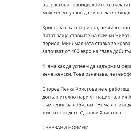
възрастови граници, които се налагат
може евентуално да си нагласят бюдже
Христова е категорична, че животновъ
питат защо ставките на всички живо
период. Минималната ставка за крава
започват от 400 евро на глава добитъ
“Няма как да успеем да задържим фер
вече женски. Това означава, че геноф
Според Пенка Христова не е работещ 
допълнително пари от националния б
съмнения за лобизъм. “Няма логика д
животновъдство”, заяви Христова.
СВЪРЗАНИ НОВИНИ