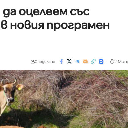
да оцелеем със
в новия програмен
2 Мин
Споделяне