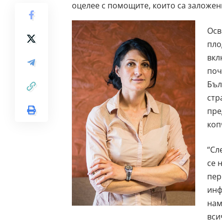
оцелее с помощите, които са заложени
Осв
пло
вкл
поч
Бъл
стр
пре
коп
“Сл
се 
пер
инф
нам
вси