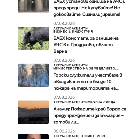
БАБХ установи огнище на АЧС и
а
предупреди: Не купувайте! Не
докосвайте! Сигнализирайте!
07.08.2026
АКТУАЛНО
АКЦЕНТИ
БИЗНЕС & ИНДУСТРИЯ
БАБХ констатира огнище на
АЧС в с. Гроздьово, област
Варна
07.08.2026
АКТУАЛНО
АКЦЕНТИ
МИНИСТЕРСТВО НА ЗЕМЕДЕЛИЕТО,...
Горски служители участваха в
овладяването на близо 10
пожара на територията на...
07.08.2026
АКТУАЛНО
АКЦЕНТИ
ОКОЛНА СРЕДА
Анализ: Пожарите край Бордо са
предупреждение и за България –
готови ли...
06.08.2026
АКТУАЛНО
АКЦЕНТИ
ИНТЕРВЮ