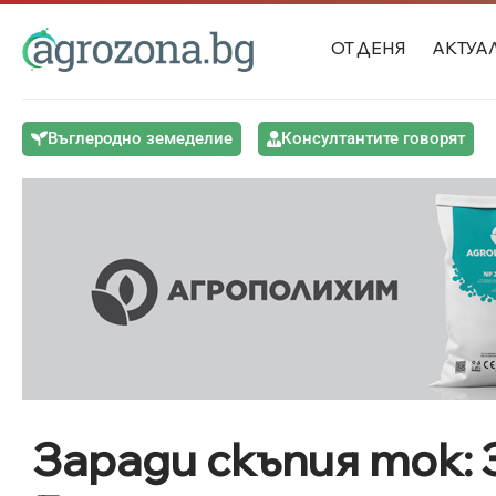
ОТ ДЕНЯ
АКТУА
Въглеродно земеделие
Консултантите говорят
Заради скъпия ток: