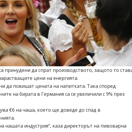
са принудени да спрат производството, защото то став
арастващите цени на енергията.
ни да повишат цената на напитката. Така според
ните на бирата в Германия са се увеличили с 9% през
ува €6 на чаша, което ще доведе до спад в
енията.
 на нашата индустрия“, каза директорът на пивоварна