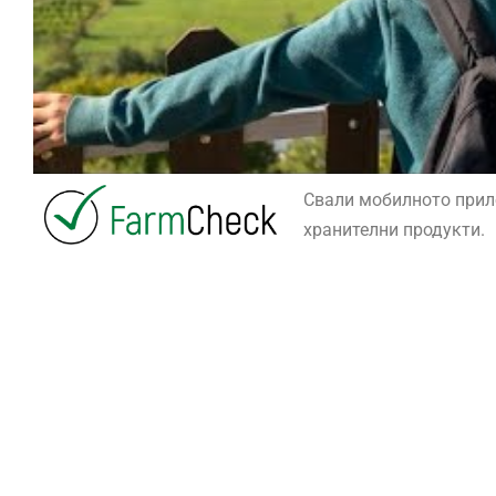
Свали мобилното при
хранителни продукти.