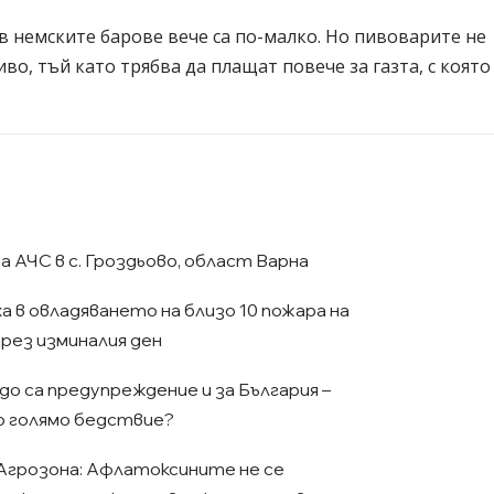
 немските барове вече са по-малко. Но пивоварите не
во, тъй като трябва да плащат повече за газта, с която
АЧС в с. Гроздьово, област Варна
 в овладяването на близо 10 пожара на
ез изминалия ден
о са предупреждение и за България –
о голямо бедствие?
Агрозона: Афлатоксините не се