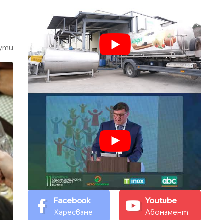
ути
Facebook
Youtube
Харесване
Абонамент