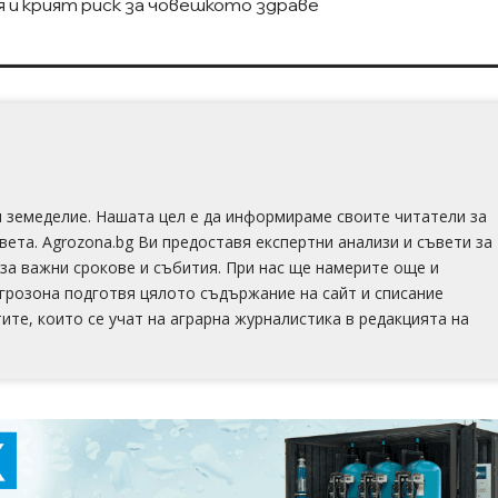
 и крият риск за човешкото здраве
 и земеделие. Нашата цел е да информираме своите читатели за
света. Agrozona.bg Ви предоставя експертни анализи и съвети за
за важни срокове и събития. При нас ще намерите още и
Агрозона подготвя цялото съдържание на сайт и списание
тите, които се учат на аграрна журналистика в редакцията на