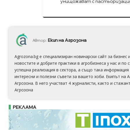
унищожават с пастьоризация
Екип на Агрозона
Автор:
Agrozona.bg e специализиран новинарски сайт за бизнес
новостите и добрите практики в агробизнеса у нас и по 
успешна реализация в сектора, а също така информация 
интересни и полезни съвети за вашето хоби. Екипът на 
Агрозона. В него участват 4 журналисти, както и стажан
Агрозона
РЕКЛАМА