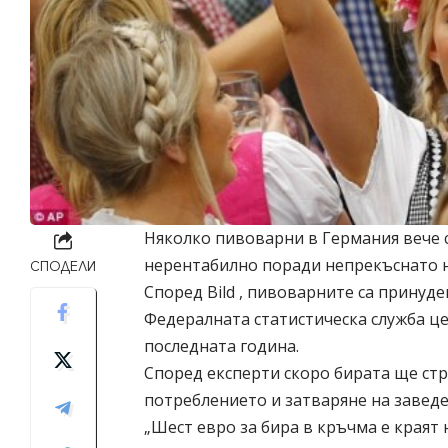
Няколко пивоварни в Германия вече 
нерентабилно поради непрекъснато н
СПОДЕЛИ
Според
Bild
, пивоварните са принуде
Федералната статистическа служба це
последната година.
Според експерти скоро бирата ще стр
потреблението и затваряне на завед
„Шест евро за бира в кръчма е краят