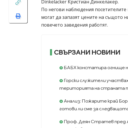
Dinkelacker Кристиан Динкелакер.
По негови наблюдения посетителите в
могат да запазят цените на същото ни
повечето заведения работят.
СВЪРЗАНИ НОВИНИ
БАБХ констатира огнище на 
Горски служители участваха
територията на страната пр
Анализ: Пожарите край Борд
готови ли сме за следващот
Проф. Деян Стратев пред 