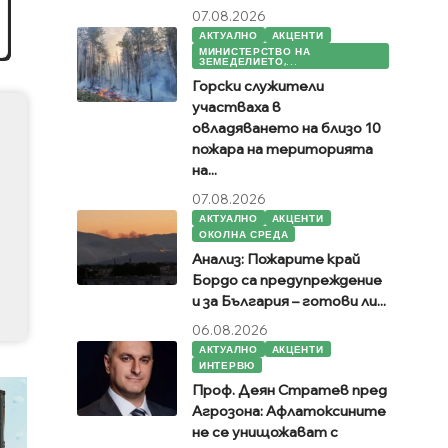
07.08.2026
АКТУАЛНО
АКЦЕНТИ
МИНИСТЕРСТВО НА
ЗЕМЕДЕЛИЕТО,...
Горски служители
участваха в
овладяването на близо 10
пожара на територията
на...
07.08.2026
АКТУАЛНО
АКЦЕНТИ
ОКОЛНА СРЕДА
Анализ: Пожарите край
Бордо са предупреждение
и за България – готови ли...
06.08.2026
АКТУАЛНО
АКЦЕНТИ
ИНТЕРВЮ
Проф. Деян Стратев пред
Агрозона: Афлатоксините
не се унищожават с