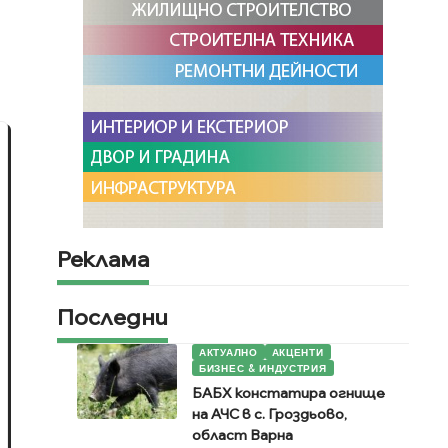
Реклама
Последни
АКТУАЛНО
АКЦЕНТИ
БИЗНЕС & ИНДУСТРИЯ
БАБХ констатира огнище
на АЧС в с. Гроздьово,
област Варна