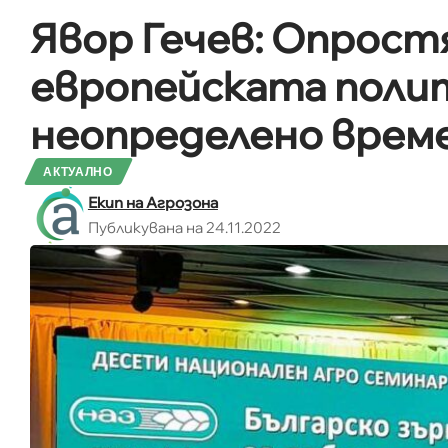
Явор Гечев: Опрост
европейската полит
неопределено врем
АКТУАЛНО
Екип на Агрозона
Публикувана на 24.11.2022