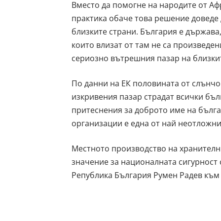
Вместо да помогне на народите от Афр
практика обаче това решение доведе д
близките страни. България е държава,
които влизат от там не са произведе
сериозно вътрешния пазар на близкит
По данни на ЕК половината от слънчог
изкривения пазар страдат всички бъ
притеснения за доброто име на бълга
организации е една от най неотложни
Местното производство на хранителни
значение за националната сигурност с
Република България Румен Радев към 