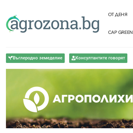
ОТ ДЕНЯ
CAP GREEN
Въглеродно земеделие
Консултантите говорят