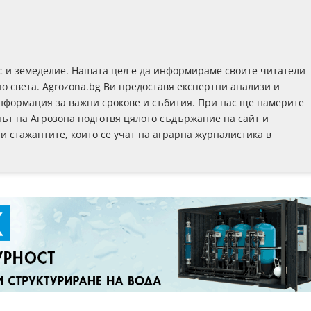
с и земеделие. Нашата цел е да информираме своите читатели
по света. Agrozona.bg Ви предоставя експертни анализи и
информация за важни срокове и събития. При нас ще намерите
път на Агрозона подготвя цялото съдържание на сайт и
 и стажантите, които се учат на аграрна журналистика в