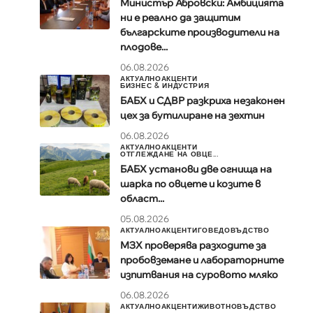
Министър Абровски: Амбицията
ни е реално да защитим
българските производители на
плодове...
06.08.2026
АКТУАЛНО
АКЦЕНТИ
БИЗНЕС & ИНДУСТРИЯ
БАБХ и СДВР разкриха незаконен
цех за бутилиране на зехтин
06.08.2026
АКТУАЛНО
АКЦЕНТИ
ОТГЛЕЖДАНЕ НА ОВЦЕ...
БАБХ установи две огнища на
шарка по овцете и козите в
област...
05.08.2026
АКТУАЛНО
АКЦЕНТИ
ГОВЕДОВЪДСТВО
МЗХ проверява разходите за
пробовземане и лабораторните
изпитвания на суровото мляко
06.08.2026
АКТУАЛНО
АКЦЕНТИ
ЖИВОТНОВЪДСТВО