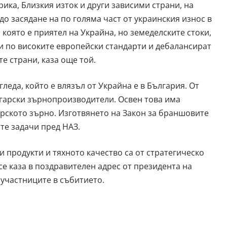
ика, Близкия изток и други зависими страни, на
о засядане на по голяма част от украинския износ в
 която е приятел на Украйна, но земеделските стоки,
ни по високите европейски стандарти и дебалансират
е страни, каза още той.
леда, който е влязъл от Украйна е в България. От
лгарски зърнопроизводители. Освен това има
рското зърно. Изготвянето на Закон за браншовите
те задачи пред НАЗ.
 продукти и тяхното качество са от стратегическо
е каза в поздравителен адрес от президента на
участниците в събитието.