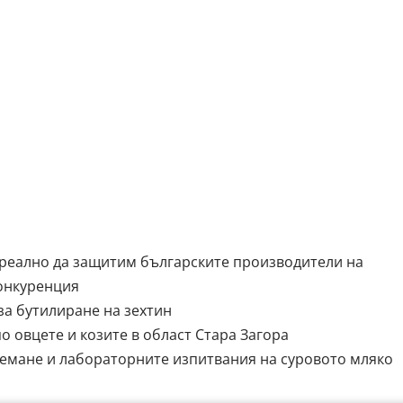
реално да защитим българските производители на
конкуренция
за бутилиране на зехтин
о овцете и козите в област Стара Загора
емане и лабораторните изпитвания на суровото мляко