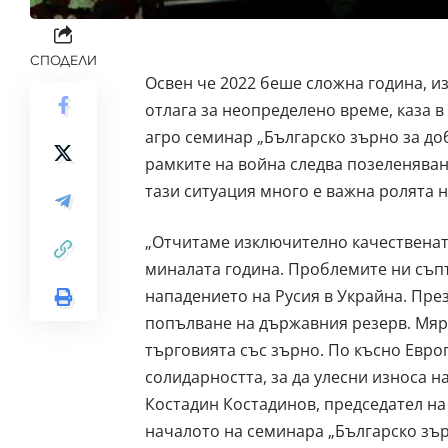
СПОДЕЛИ
Освен че 2022 беше сложна година, и
отлага за неопределено време, каза 
агро семинар „Българско зърно за до
рамките на война следва позеленява
тази ситуация много е важна ролята 
„Отчитаме изключително качествената
миналата година. Проблемите ни съпъ
нападението на Русия в Украйна. Пре
попълване на държавния резерв. Мярка
търговията със зърно. По късно Евро
солидарността, за да улесни износа 
Костадин Костадинов, председател н
началото на семинара „Българско зър