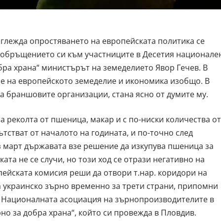
зглежда опростяването на европейската политика се
в обръщението си към участниците в Десетия национале
бра храна“ министърът на земеделието Явор Гечев. В
не на европейското земеделие и икономика изобщо. В
на браншовите организации, стана ясно от думите му.
 реколта от пшеница, макар и с по-ниски количества от
тстват от началото на годината, и по-точно след
з март държавата взе решение да изкупува пшеница за
та не се случи, но този ход се отрази негативно на
пейската комисия реши да отвори т.нар. коридори на
на украинско зърно временно за трети страни, припомни
а Националната асоциация на зърнопроизводителите в
но за добра храна“, който си провежда в Пловдив.