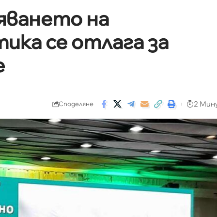
яването на
ика се отлага за
е
2 Мин
Споделяне