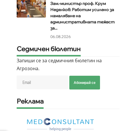
Зам.-министър проф. Крум
Неделков: Работим усилено за
намаляване на
административната тежест
за...
06.08.2026
Седмичен бюлетин
Запиши се за седмичния бюлетин на
Агрозона.
Абонирай се
Реклама