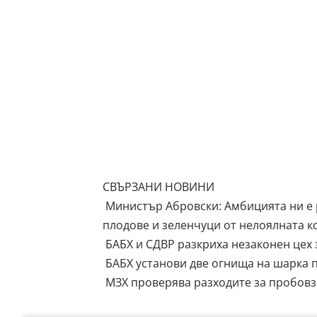
СВЪРЗАНИ НОВИНИ
Министър Абровски: Амбицията ни е 
плодове и зеленчуци от нелоялната 
БАБХ и СДВР разкриха незаконен цех 
БАБХ установи две огнища на шарка п
МЗХ проверява разходите за пробовз