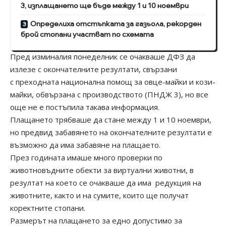
3, изплащането ще бъде между 1 и 10 ноември
Определиха отстъпката за газьола, рекорден
брой стопани участват по схемата
Пред изминалия понеделник се очакваше ДФЗ да
излезе с окончателните резултати, свързани
с преходната национална помощ за овце-майки и кози-
майки, обвързана с производството (ПНДЖ 3), но все
още не е постъпила такава информация.
Плащането трябваше да стане между 1 и 10 ноември,
но предвид забавянето на окончателните резултати е
възможно да има забавяне на плащаето.
През годината имаше много проверки по
животновъдните обекти за виртуални животни, в
резултат на което се очакваше да има редукция на
животните, както и на сумите, които ще получат
коректните стопани.
Размерът на плащането за едно допустимо за