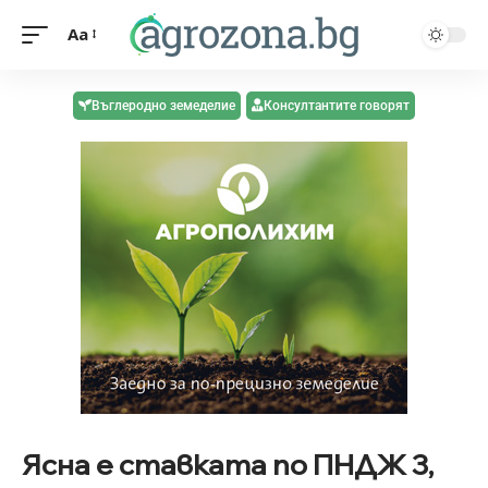
Aa
Въглеродно земеделие
Консултантите говорят
Ясна е ставката по ПНДЖ 3,