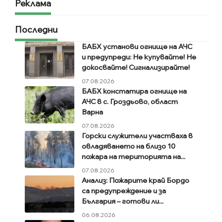
Реклама
Последни
БАБХ установи огнище на АЧС
и предупреди: Не купувайте! Не
докосвайте! Сигнализирайте!
07.08.2026
БАБХ констатира огнище на
АЧС в с. Гроздьово, област
Варна
07.08.2026
Горски служители участваха в
овладяването на близо 10
пожара на територията на...
07.08.2026
Анализ: Пожарите край Бордо
са предупреждение и за
България – готови ли...
06.08.2026