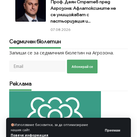
Проф. Деян Стратев пред
Агрозона: Афлатоксините не
се унищожават с
пастьоризация и...
07.08.2026
Седмичен бюлетин
Запиши се за седмичния бюлетин на Агрозона.
Абонирай се
Реклама
Използваме бисквитки, за да оптимизираме
нашия сайт.
Приемам
Повече информация