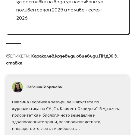
за доставка на вода за напояване за
поливен сезон 2025 и поливен сезон
2026
ЕТИКЕТИ:
Караколев
козевъди
овцевъди
ПНДЖ 3
ставка
Павлина Георгиева
Павлина Георгиева завършва Факултета по
журналистика на СУ „Св. Климент Охридски“. В Аgrozona
приоритет са й биологичното земеделие и
здравословните храни, розопроизводството,
пчеларството, ловът и риболовът.