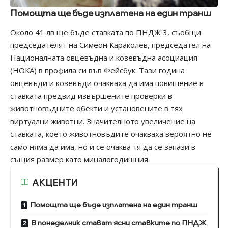
Помощта ще бъде изплатена на един транш
Около 41 лв ще бъде ставката по ПНДЖ 3, съобщи
председателят на Симеон Караколев, председател на
Националната овцевъдна и козевъдна асоциация
(НОКА) в профила си във Фейсбук. Тази година
овцевъди и козевъди очакваха да има повишение в
ставката предвид извършените проверки в
животновъдните обекти и установените в тях
виртуални животни. Значителното увеличение на
ставката, което животновъдите очакваха вероятно не
само няма да има, но и се очаква тя да се запази в
същия размер като миналогодишния.
АКЦЕНТИ
Помощта ще бъде изплатена на един транш
В понеделник стават ясни ставките по ПНДЖ