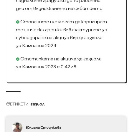
падналите градушки до 10 работни
дни от възникването на събитието
Стопаните ще могат да коригират
технически грешки във фактурите за
субсидиране на акциза върху газьола
за Кампания 2024
Отстъпката на акциза за газьола
за Кампания 2023 е 0,42 лв.
ЕТИКЕТИ:
газьол
Юлиана Стоичкова