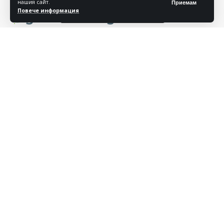
нашия сайт.
Приемам
Повече информация
О
нлайн медийна платформа, посветена на
селското стопанство и хранителната индустрия в
България
СТРАНИЦИ
КОНТАКТИ
гр. София, 1606
Контакти
бул. Христо Ботев 17, ет. 7
За нас
+359 2 851 1821
agrozona@agrozona.bg
Реклама
office@agrozona.bg
Издател
СЕДМИЧЕН БЮЛЕТИН
Запиши се за седмичния бюлетин на Агрозона.