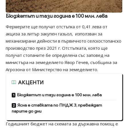
Бюджетът и тази година е 100 млн. лева
Фермерите ще получат отстъпка от 0,41 лева от
акциза за литър закупен газьол, използван за
механизирани дейности в първичното селскостопанско
производство през 2021 г. Отстъпката, която ще
получат стопаните бе определена със заповед на
министъра на земеделието Явор Гечев, съобщиха за
Агрозона от Министерство на земеделието.
АКЦЕНТИ
Бюджетът и тази година е 100 млн. лева
Ясна е ставката по ПНДЖ 3, превеждат
парите до дни
Годишният бюджет на схемата за държавна помощ е