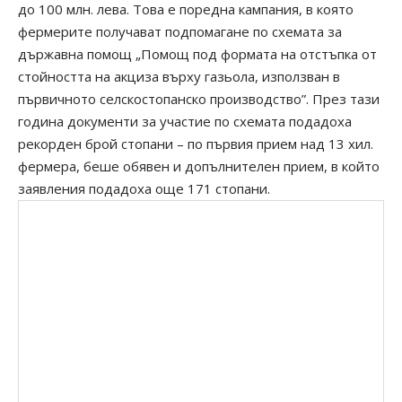
до 100 млн. лева. Това е поредна кампания, в която
фермерите получават подпомагане по схемата за
държавна помощ „Помощ под формата на отстъпка от
стойността на акциза върху газьола, използван в
първичното селскостопанско производство”. През тази
година документи за участие по схемата подадоха
рекорден брой стопани – по първия прием над 13 хил.
фермера, беше обявен и допълнителен прием, в който
заявления подадоха още 171 стопани.