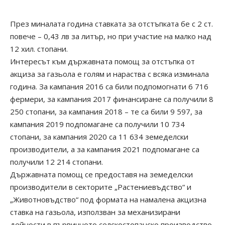
През миналата година ставката за отстъпката бе с 2 ст.
повече – 0,43 лв за литър, но при участие на малко над
12 хил. стопани.
Интересът към държавната помощ за отстъпка от
акциза за газьола е голям и нараства с всяка изминала
година. За кампания 2016 са били подпомогнати 6 716
фермери, за кампания 2017 финансиране са получили 8
250 стопани, за кампания 2018 – те са били 9 597, за
кампания 2019 подпомагане са получили 10 734
стопани, за кампания 2020 са 11 634 земеделски
производители, а за кампания 2021 подпомагане са
получили 12 214 стопани.
Държавната помощ се предоставя на земеделски
производители в секторите „Растениевъдство“ и
„Животновъдство“ под формата на намалена акцизна
ставка на газьола, използван за механизирани
дейности в първичното селскостопанско производство.