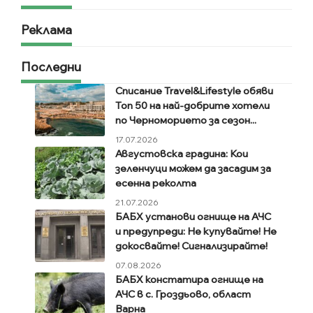
Реклама
Последни
Списание Travel&Lifestyle обяви
Топ 50 на най-добрите хотели
по Черноморието за сезон...
17.07.2026
Августовска градина: Кои
зеленчуци можем да засадим за
есенна реколта
21.07.2026
БАБХ установи огнище на АЧС
и предупреди: Не купувайте! Не
докосвайте! Сигнализирайте!
07.08.2026
БАБХ констатира огнище на
АЧС в с. Гроздьово, област
Варна