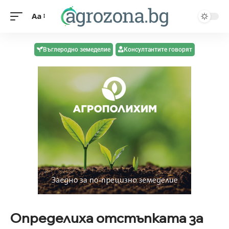
Aa
Въглеродно земеделие
Консултантите говорят
Определиха отстъпката за