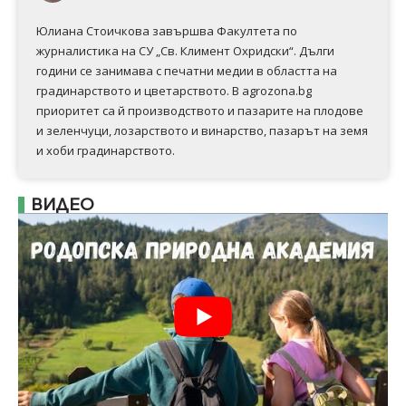
Юлиана Стоичкова завършва Факултета по
журналистика на СУ „Св. Климент Охридски“. Дълги
години се занимава с печатни медии в областта на
градинарството и цветарството. В agrozona.bg
приоритет са й производството и пазарите на плодове
и зеленчуци, лозарството и винарство, пазарът на земя
и хоби градинарството.
ВИДЕО