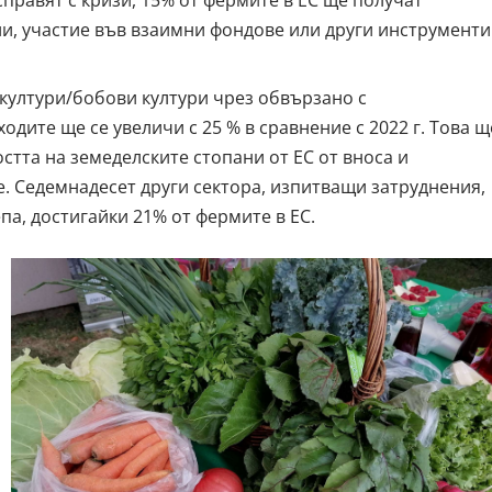
справят с кризи, 15% от фермите в ЕС ще получат
и, участие във взаимни фондове или други
инструменти
култури/бобови култури чрез обвързано с
ходите
ще се увеличи с 25 % в сравнение с 2022 г. Това щ
стта на земеделските стопани от ЕС от вноса и
. Седемнадесет други сектора, изпитващи затруднения,
а, достигайки 21% от фермите в ЕС.