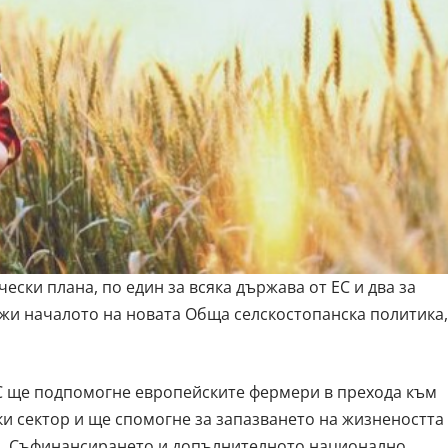
ически плана,
по един за всяка държава от ЕС и два за
ежи
началото на новата Обща селскостопанска политика,
С ще подпомогне европейските фермери в прехода към
и сектор и ще спомогне за запазването на жизнеността
и. Съфинансирането и допълнителното национално