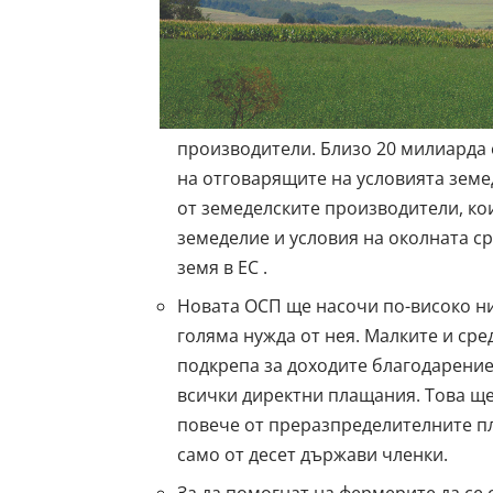
производители. Близо 20 милиарда 
на отговарящите на условията земе
от земеделските производители, ко
земеделие и условия на околната ср
земя в ЕС .
Новата ОСП ще насочи по-високо ни
голяма нужда от нея.
Малките и сре
подкрепа за доходите благодарение
всички директни плащания. Това ще 
повече от преразпределителните пл
само от десет държави членки.