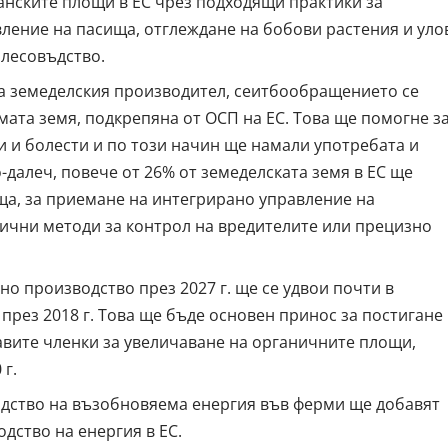
анските площи в ЕС чрез подходящи практики за
вление на пасища, отглеждане на бобови растения и уло
олесовъдство.
а земеделския производител,
сеитбообращението
се
мата земя, подкрепяна от ОСП на ЕС. Това ще помогне з
и и болести и по този начин ще намали употребата и
о-далеч, повече от 26% от земеделската земя в ЕС ще
еща, за приемане на интегрирано управление на
ични методи за контрол на вредителите или прецизно
но производство
през 2027 г. ще се удвои почти в
през 2018 г. Това ще бъде основен принос за постигане
вите членки за увеличаване на органичните площи,
 г.
дство на възобновяема енергия
във ферми ще добавят
дство на енергия в ЕС.