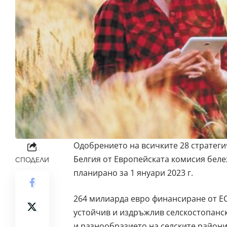
Одобрението на всичките
28 стратег
Белгия от Европейската комисия бел
СПОДЕЛИ
планирано за 1 януари 2023 г.
264 милиарда евро финансиране от Е
устойчив и издръжлив селскостопанск
и разнообразието на селските район