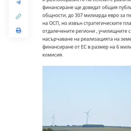
финансиране ще доведат общия публи
общности, до
307 милиарда евро за п
на ОСП, но извън стратегическите пл
отдалечените региони
,
училищните с
насърчаване
на реализацията на земе
финансиране от ЕС в размер на
6 мил
комисия.