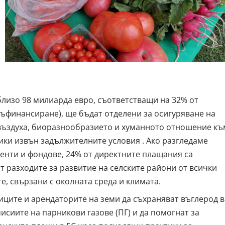
близо 98 милиарда евро, съответстващи на
32% от
ъфинансиране), ще бъдат отделени за осигуряване на
, въздуха, биоразнообразието и хуманното отношение къ
тики извън задължителните условия
. Ако разгледаме
менти и фондове, 24% от директните плащания са
т разходите за развитие на селските райони от всички
, свързани с околната среда и климата.
иците и арендаторите на земи да
съхраняват въглерод в
исиите на парникови газове (ПГ) и да помогнат за