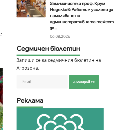
Зам.-министър проф. Крум
Неделков: Работим усилено за
намаляване на
административната тежест
за...
е
06.08.2026
Седмичен бюлетин
Запиши се за седмичния бюлетин на
Агрозона.
Абонирай се
Реклама