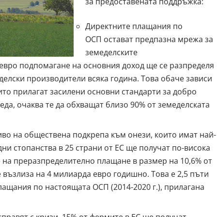
за предоставената поддръжка:
Директните плащания по
ОСП
остават предпазна мрежа за
земеделските
евро подпомагане на основния доход ще се разпределя
делски производители всяка година. Това обаче зависи
ито прилагат засилени основни стандарти за добро
еда, очаква те да обхващат близо
90% от земеделската
во на обществена подкрепа към онези, които имат най-
дни стопанства
в 25 страни от ЕС ще получат по-висока
 на преразпределително плащане в размер на 10,6% от
възлиза на 4 милиарда евро годишно. Това е 2,5 пъти
ащания по настоящата ОСП (2014-2020 г.), прилагана