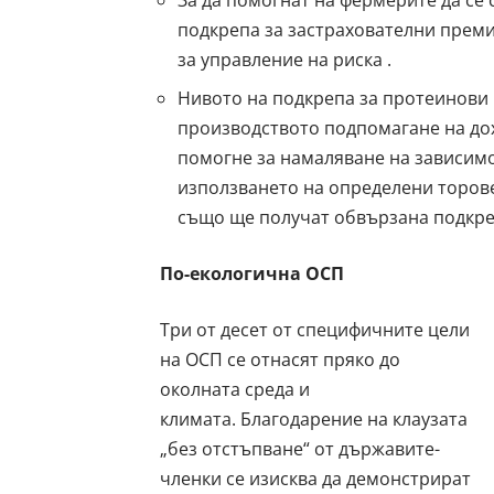
За да помогнат на фермерите да се 
подкрепа за застрахователни преми
за управление на риска .
Нивото на
подкрепа за протеинови 
производството подпомагане на до
помогне за намаляване на зависимо
използването на определени торове
също ще получат обвързана подкреп
По-екологична ОСП
Три от десет от специфичните цели
на ОСП се отнасят пряко до
околната среда и
климата. Благодарение на клаузата
„без отстъпване“ от държавите-
членки се изисква да демонстрират