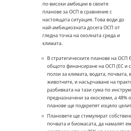
по-високи амбиции в своите
планове за ОСП в сравнение с
настоящата ситуация. Това води до
най-амбициозната досега ОСП от
гледна точка на околната среда и
климата.
В стратегическите планове на ОСП 
общото финансиране на ОСП (ЕС и с
ползи за климата, водата, почвата
животните, и насърчаване на прак
разбивката на тази сума по инстру
предназначени за екосхеми, а 48% о
планове ще подкрепят изцяло целите
Плановете ще стимулират собствен
почвата и биомасата, да намалят ем