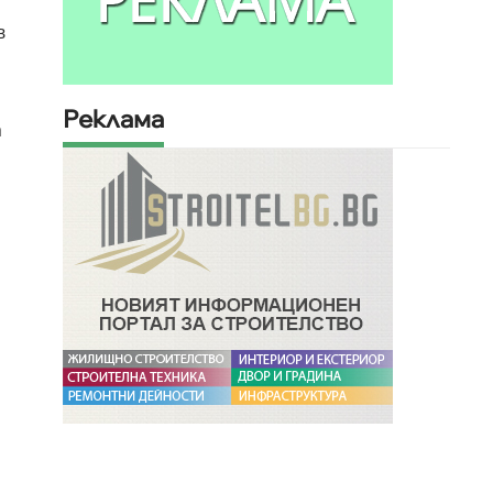
в
Реклама
а