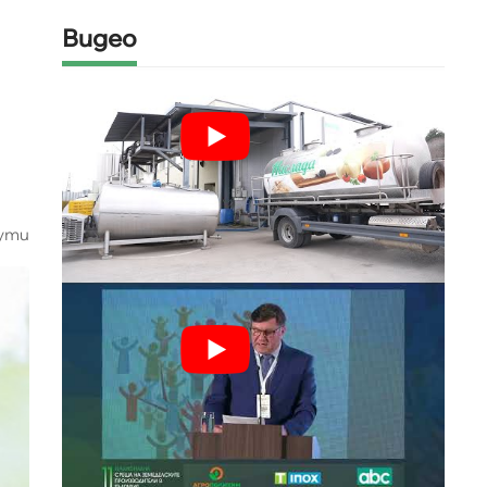
Видео
ути