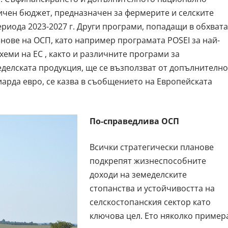
чен бюджет, предназначен за фермерите и селските
ериода 2023-2027
г. Други програми, попадащи в обхвата
анове на ОСП, като например програмата
POSEI за най-
хеми на ЕС
, както и различните
програми за
делската продукция, ще се възползват от допълнително
иарда евро, се казва в съобщението на Европейската
По-справедлива ОСП
Всички стратегически планове
подкрепят жизнеспособните
доходи на земеделските
стопанства и устойчивостта на
селскостопанския сектор като
ключова цел. Ето няколко пример