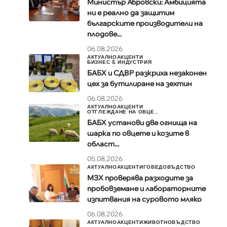
Министър Абровски: Амбицията
ни е реално да защитим
българските производители на
плодове...
06.08.2026
АКТУАЛНО
АКЦЕНТИ
БИЗНЕС & ИНДУСТРИЯ
БАБХ и СДВР разкриха незаконен
цех за бутилиране на зехтин
06.08.2026
АКТУАЛНО
АКЦЕНТИ
ОТГЛЕЖДАНЕ НА ОВЦЕ...
БАБХ установи две огнища на
шарка по овцете и козите в
област...
05.08.2026
АКТУАЛНО
АКЦЕНТИ
ГОВЕДОВЪДСТВО
МЗХ проверява разходите за
пробовземане и лабораторните
изпитвания на суровото мляко
06.08.2026
АКТУАЛНО
АКЦЕНТИ
ЖИВОТНОВЪДСТВО