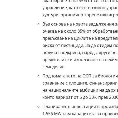
адаптирането
на 35% от селскостоп
управление, като екстензивно упра
култури, органично торене или агр
Въз основа на новите задължения з
очаква на около 85% от обработвае
прекъсване на циклите на вредител
риска от пестициди. За да отидем п
получат подкрепа, наред с други н
вредителите и използване на нехим
земеделие.
Подпомагането на ОСП за
биологич
сравнение с площите, финансирани 
на националните амбиции на държа
които варират от 5 до 30% през 2030
Планираните
инвестиции в произво
1,556 MW към капацитета за произво