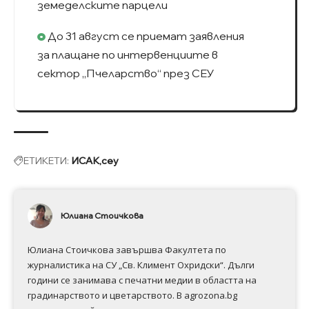
земеделските парцели
До 31 август се приемат заявления
за плащане по интервенциите в
сектор „Пчеларство“ през СЕУ
ЕТИКЕТИ:
ИСАК
сеу
Юлиана Стоичкова
Юлиана Стоичкова завършва Факултета по
журналистика на СУ „Св. Климент Охридски“. Дълги
години се занимава с печатни медии в областта на
градинарството и цветарството. В agrozona.bg