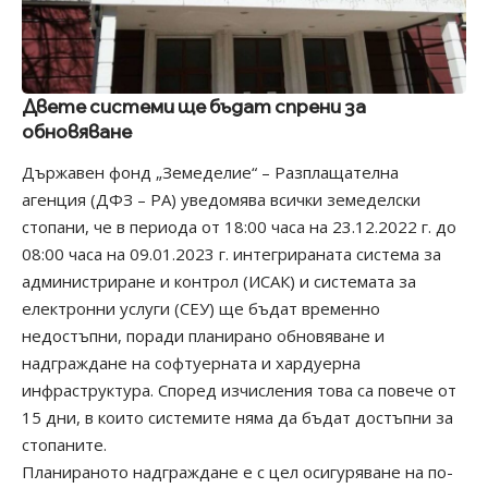
Двете системи ще бъдат спрени за
обновяване
Държавен фонд „Земеделие“ – Разплащателна
агенция (ДФЗ – РА) уведомява всички земеделски
стопани, че в периода от 18:00 часа на 23.12.2022 г. до
08:00 часа на 09.01.2023 г. интегрираната система за
администриране и контрол (ИСАК) и системата за
електронни услуги (СЕУ) ще бъдат временно
недостъпни, поради планирано обновяване и
надграждане на софтуерната и хардуерна
инфраструктура. Според изчисления това са повече от
15 дни, в които системите няма да бъдат достъпни за
стопаните.
Планираното надграждане е с цел осигуряване на по-