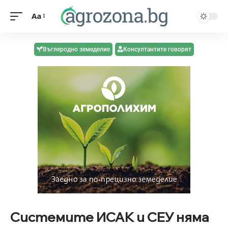
Aa
Въглеродно земеделие
Консултантите говорят
Системите ИСАК и СЕУ няма