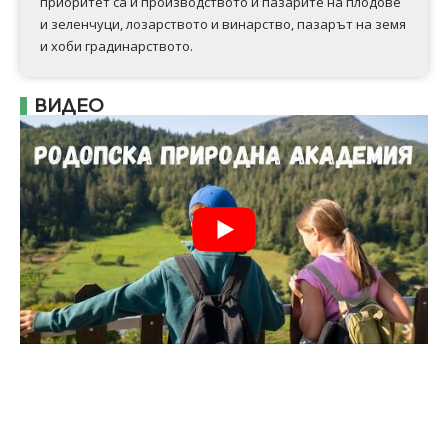
приоритет са й производството и пазарите на плодове
и зеленчуци, лозарството и винарство, пазарът на земя
и хоби градинарството.
ВИДЕО