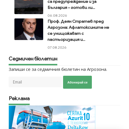
са предупреждение и за
България – готови ли...
06.08.2026
Проф. Деян Стратев пред
Агрозона: Афлатоксините не
се унищожават с
пастьоризация и...
07.08.2026
Седмичен бюлетин
Запиши се за седмичния бюлетин на Агрозона.
Абонирай се
Реклама