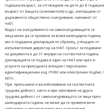
годишна възраст, за отглеждане на дете до 8-годишна
възраст от бащата (осиновителя) и др., изплащани от
държавното обществено осигуряване, напомнят от
НАП.
Видът на осигуряването на самоосигуряващите се
лица може да се променя за всяка календарна година,
ако е подадена декларация по образец, утвърден от
изпълнителния директор на НАП. Срокът за подаване
на документа е до 31 януари на съответната година.
Декларацията се подава в офис на НАП или чрез
е-
услугите на приходната агенция
с персонален
идентификационен код /ПИК/ или електронен подпис /
КЕП/.
При прекъсване и възобновяване на съответната
трудова дейност, както и при започване на друга
трудова дейност от самоосигуряващото се лице през
календарната година, не може да се променя вече
избраният и декларираният вид осигуряване,