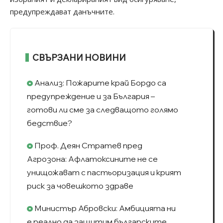
предупреждават данъчните.
СВЪРЗАНИ НОВИНИ
Анализ: Пожарите край Бордо са
предупреждение и за България –
готови ли сме за следващото голямо
бедствие?
Проф. Деян Стратев пред
Агрозона: Афлатоксините не се
унищожават с пастьоризация и крият
риск за човешкото здраве
Министър Абровски: Амбицията ни
е реално да защитим българските