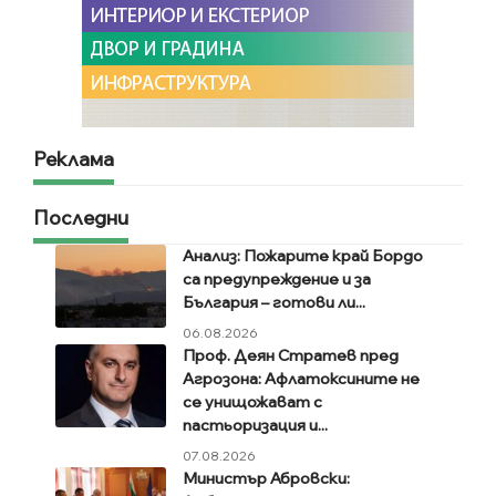
Реклама
Последни
Анализ: Пожарите край Бордо
са предупреждение и за
България – готови ли...
06.08.2026
Проф. Деян Стратев пред
Агрозона: Афлатоксините не
се унищожават с
пастьоризация и...
07.08.2026
Министър Абровски: