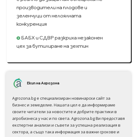
производители на плодове и
зеленчуци от нелоялната
конкуренция
БАБХ и СДВР разкриха незаконен
цех за бутилиране на зехтин
Екип на Агрозона
Agrozona.bg e специализиран новинарски сайт за
бизнес и земеделие. Нашата цел е да информираме
своите читатели за новостите и добрите практики в
агробизнеса у нас и по света. Agrozona.bg Ви предоставя
експертни анализи и съвети за успешна реализация в
сектора, а също така информация за важни срокове и