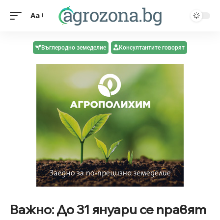
Aa
Въглеродно земеделие
Консултантите говорят
Важно: До 31 януари се правят