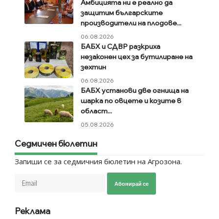
Амбицията ни е реално да
защитим българските
производители на плодове...
06.08.2026
БАБХ и СДВР разкриха
незаконен цех за бутилиране на
зехтин
06.08.2026
БАБХ установи две огнища на
шарка по овцете и козите в
област...
05.08.2026
Седмичен бюлетин
Запиши се за седмичния бюлетин на Агрозона.
Абонирай се
Реклама