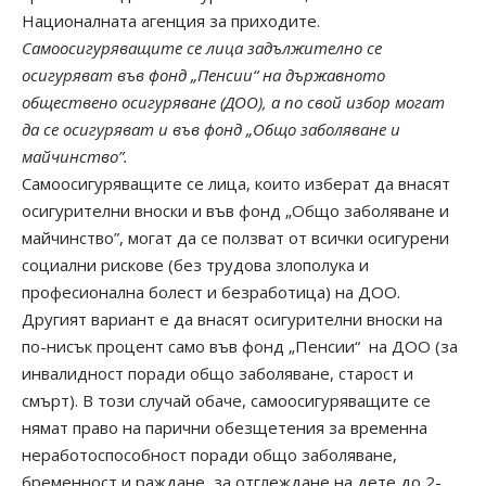
Националната агенция за приходите.
Самоосигуряващите се лица задължително се
осигуряват във фонд „Пенсии“ на държавното
обществено осигуряване (ДОО), а по свой избор могат
да се осигуряват и във фонд „Общо заболяване и
майчинство”.
Самоосигуряващите се лица, които изберат да внасят
осигурителни вноски и във фонд „Общо заболяване и
майчинство”, могат да се ползват от всички осигурени
социални рискове (без трудова злополука и
професионална болест и безработица) на ДОО.
Другият вариант е да внасят осигурителни вноски на
по-нисък процент само във фонд „Пенсии“ на ДОО (за
инвалидност поради общо заболяване, старост и
смърт). В този случай обаче, самоосигуряващите се
нямат право на парични обезщетения за временна
неработоспособност поради общо заболяване,
бременност и раждане, за отглеждане на дете до 2-