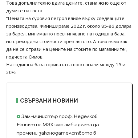
Това допълнително вдига цените, стана ясно още от
думите на госта.
“Цената на суровия петрол влияе върху следващите
производства. Финишираме 2022 г. около 85-86 долара
за барел, минимално поевтиняване на годишна база,
но с рекордни стойности през лятото. А това няма как
да не се отрази на цените на стоките по магазините”,
подчерта Симов.
На годишна база горивата са поскъпнали между 15 и
30%.
СВЪРЗАНИ НОВИНИ
Зам.-министър проф. Неделков:
Екипът на МЗХ има амбицията да
промени законодателството в