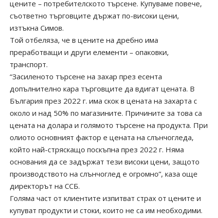
цените – потребителското търсене. Купуваме повече,
съответно търговците държат по-високи цени,
изтъкна Симов.
Той отбеляза, че в цените на дребно има
преработващи и други елементи – опаковки,
транспорт.
“Засиленото търсене на захар през есента
допълнително кара търговците да вдигат цената. В
България през 2022 г. има скок в цената на захарта с
около и над 50% по магазините. Причините за това са
цената на долара и голямото търсене на продукта. При
олиото основният фактор е цената на слънчогледа,
който най-стряскащо поскъпна през 2022 г. Няма
основания да се задържат тези високи цени, защото
производството на слънчоглед е огромно”, каза още
директорът на ССБ.
Голяма част от клиентите изпитват страх от цените и
купуват продукти и стоки, които не са им необходими.