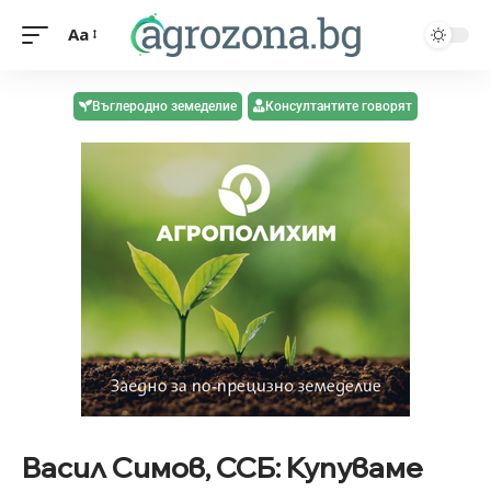
Aa
Въглеродно земеделие
Консултантите говорят
Васил Симов, ССБ: Купуваме