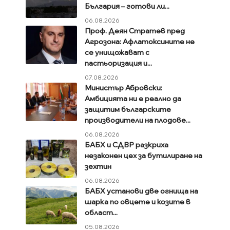
България – готови ли...
06.08.2026
Проф. Деян Стратев пред
Агрозона: Афлатоксините не
се унищожават с
пастьоризация и...
07.08.2026
Министър Абровски:
Амбицията ни е реално да
защитим българските
производители на плодове...
06.08.2026
БАБХ и СДВР разкриха
незаконен цех за бутилиране на
зехтин
06.08.2026
БАБХ установи две огнища на
шарка по овцете и козите в
област...
05.08.2026