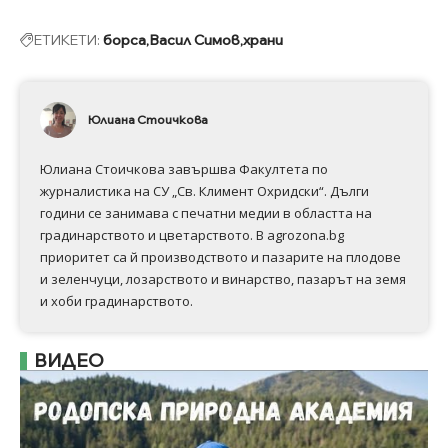
ЕТИКЕТИ:
борса
Васил Симов
храни
Юлиана Стоичкова
Юлиана Стоичкова завършва Факултета по
журналистика на СУ „Св. Климент Охридски“. Дълги
години се занимава с печатни медии в областта на
градинарството и цветарството. В agrozona.bg
приоритет са й производството и пазарите на плодове
и зеленчуци, лозарството и винарство, пазарът на земя
и хоби градинарството.
ВИДЕО