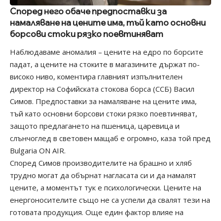
Според него обаче предпоставки за
намаляване на цените има, тъй като основни
борсови стоки рязко поевтиняват
Наблюдаваме аномалия – цените на едро по борсите
падат, а цените на стоките в магазините държат по-
високо ниво, коментира главният изпълнителен
директор на Софийската стокова борса (ССБ) Васил
Симов. Предпоставки за намаляване на цените има,
тъй като основни борсови стоки рязко поевтиняват,
защото предлагането на пшеница, царевица и
слънчоглед в световен мащаб е огромно, каза той пред
Bulgaria ON AIR.
Според Симов производителите на брашно и хляб
трудно могат да обърнат нагласата си и да намалят
цените, а моментът тук е психологически. Цените на
енергоносителите също не са успели да свалят тези на
готовата продукция. Още един фактор влияе на