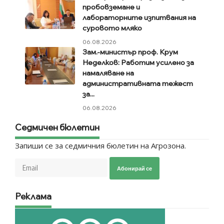
пробовземане и
лабораторните изпитвания на
суровото мляко
06.08.2026
Зам.-министър проф. Крум
Неделков: Работим усилено за
намаляване на
административната тежест
за...
06.08.2026
Седмичен бюлетин
Запиши се за седмичния бюлетин на Агрозона.
Абонирай се
Реклама