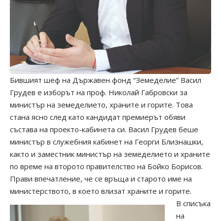
Бившият шеф на Държавен фонд “Земеделие” Васил
Грудев е изборът на проф. Николай Габровски за
министър на земеделието, храните и горите. Това
стана ясно след като кандидат премиерът обяви
състава на проекто-кабинета си. Васил Грудев беше
министър в служебния кабинет на Георги Близнашки,
както и заместник министър на земеделието и храните
по време на второто правителство на Бойко Борисов.
Прави впечатление, че се връща и старото име на
министерството, в което влизат храните и горите.
В списъка
на