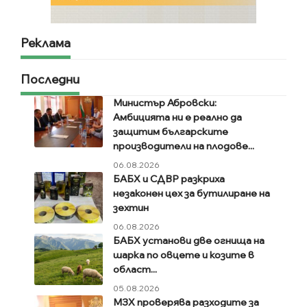
Реклама
Последни
Министър Абровски:
Амбицията ни е реално да
защитим българските
производители на плодове...
06.08.2026
БАБХ и СДВР разкриха
незаконен цех за бутилиране на
зехтин
06.08.2026
БАБХ установи две огнища на
шарка по овцете и козите в
област...
05.08.2026
МЗХ проверява разходите за