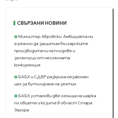
СВЪРЗАНИ НОВИНИ
Министър Абровски: Амбицията ни
е реално да защитим българските
производители на плодове и
зеленчуци от нелоялната
конкуренция
БАБХ и СДВР разкриха незаконен
цех за бутилиране на зехтин
БАБХ установи две огнища на шарка
по овцете и козите в област Стара
Загора