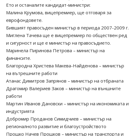
Ето и останалите кандидат-министри:
Малина Крумова, вицепремиер, ще отговаря за
еврофондовете.
Бившият правосъден министър в периода 2007-2009 г.
Миглена Тачева ще е вицепремиер по обществен ред
и сигурност и ще е министър на правосъдието.
Маринела Пиринова Петрова – министър на
финансите.
Благородна Христева Макева-Найденова – министър
на вътрешните работи
Атанас Димитров Запрянов – министър на отбраната
Драгомир Валериев Заков – министър на външните
работи
Мартин Иванов Дановски – министър на икономиката и
индустрията
Добромир Проданов Симидчиев – министър на
регионалното развитие и благоустройството
Прошко Начев Прошков – министър на транспорта и