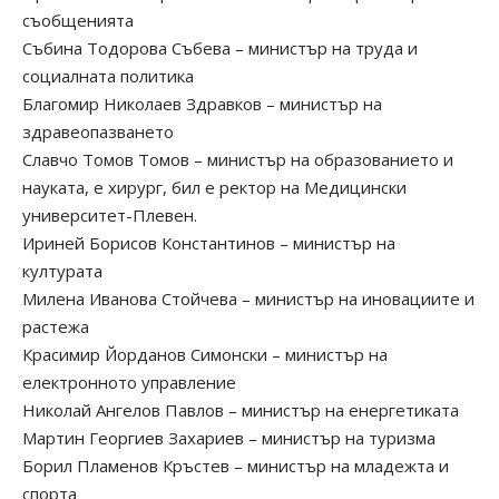
съобщенията
Събина Тодорова Събева – министър на труда и
социалната политика
Благомир Николаев Здравков – министър на
здравеопазването
Славчо Томов Томов – министър на образованието и
науката, е хирург, бил е ректор на Медицински
университет-Плевен.
Ириней Борисов Константинов – министър на
културата
Милена Иванова Стойчева – министър на иновациите и
растежа
Красимир Йорданов Симонски – министър на
електронното управление
Николай Ангелов Павлов – министър на енергетиката
Мартин Георгиев Захариев – министър на туризма
Борил Пламенов Кръстев – министър на младежта и
спорта