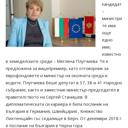
кандидат
–
министри
те има
още
едно
име,
известно
в земеделските среди – Меглена Плугчиева. Тя е
предложена за вицепремиер, като отговорник за
еврофондовете и министър на околната среда и
водите. Плугчиева беше депутат в 37, 38 и 41 Народно
събрание, както и заместник министър-председател в
правителството на Сергей Станишев. В
дипломатическата си кариера е била посланик на
България в Германия, Швейцария , Княжество
Лихтенщайн със седалище в Берн. От декември 2018 г.
е посланик на България в Черна гора.