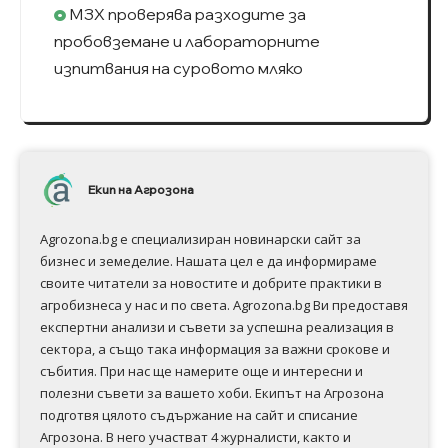
МЗХ проверява разходите за
пробовземане и лабораторните
изпитвания на суровото мляко
Екип на Агрозона
Agrozona.bg e специализиран новинарски сайт за
бизнес и земеделие. Нашата цел е да информираме
своите читатели за новостите и добрите практики в
агробизнеса у нас и по света. Agrozona.bg Ви предоставя
експертни анализи и съвети за успешна реализация в
сектора, а също така информация за важни срокове и
събития. При нас ще намерите още и интересни и
полезни съвети за вашето хоби. Екипът на Агрозона
подготвя цялото съдържание на сайт и списание
Агрозона. В него участват 4 журналисти, както и