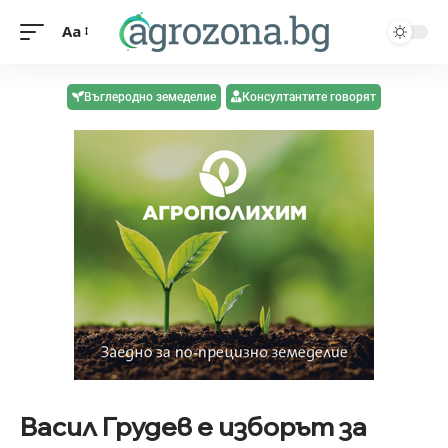
Aa
Въглеродно земеделие
Консултантите говорят
Васил Грудев е изборът за