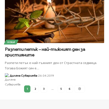
ХОБИ
Разпети петък – най-тъжният ден за
християните
Разпети петък е най-тъжният ден от Страстната седмица.
Тогава Божият син е
…
Диляна Сувариева
26.04.2019
1
2
3
…
5
6