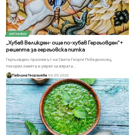
АКТУАЛНО
„Хубав Великден- още по-хубав Гергьовден“+
рецепта за гергьовска питка
Гергьовден, празникът на Свети Георги Победоносец,
покорил ламята и умрял за вярата
…
Павлина Георгиева
06.05.2020