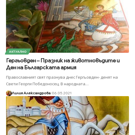
АКТУАЛНО
Гергьовден – Празник на животновъдите и
Ден на Българската армия
Православният свят празнува днес Гергьовден- денят на
Свети Георги Победоносец. В народната
…
Лилия Александрова
06.05.2021