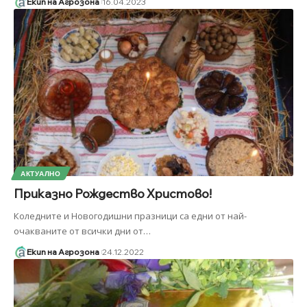
Екип на Агрозона
16.04.2023
АКТУАЛНО
Приказно Рождество Христово!
Коледните и Новогодишни празници са едни от най-
очакваните от всички дни от
…
Екип на Агрозона
24.12.2022