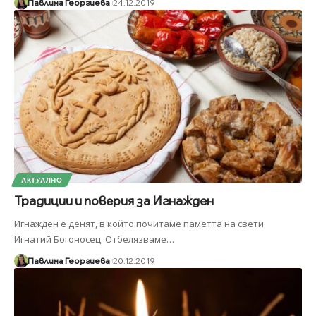
Павлина Георгиева
24.12.2019
АКТУАЛНО
Традиции и поверия за Игнажден
Игнажден е денят, в който почитаме паметта на свети
Игнатий Богоносец. Отбелязваме
…
Павлина Георгиева
20.12.2019