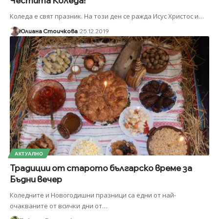
Честита Коледа!
Коледа е свят празник. На този ден се ражда Исус Христос и
…
Юлиана Стоичкова
25.12.2019
АКТУАЛНО
Традиции от старото българско време за
Бъдни вечер
Коледните и Новогодишни празници са едни от най-
очакваните от всички дни от
…