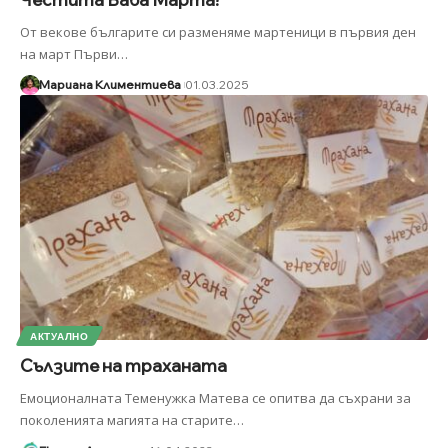
От векове българите си разменяме мартеници в първия ден
на март Първи
…
Мариана Климентиева
01.03.2025
АКТУАЛНО
Сълзите на траханата
Емоционалната Теменужка Матева се опитва да съхрани за
поколенията магията на старите
…