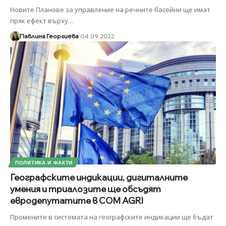
Новите Планове за управление на речните басейни ще имат
пряк ефект върху
…
Павлина Георгиева
04.09.2022
ПОЛИТИКА И ФАКТИ
Географските индикации, дигиталните
умения и триалозите ще обсъдят
евродепутатите в COM AGRI
Промените в системата на географските индикации ще бъдат