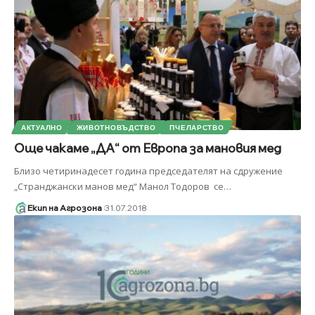
АКТУАЛНО
ЖИВОТНОВЪДСТВО
ПЧЕЛАРСТВО
Още чакаме „ДА“ от Европа за мановия мед
Близо четиринадесет година председателят на сдружение
„Странджански манов мед“ Манол Тодоров се
…
Екип на Агрозона
31.07.2018