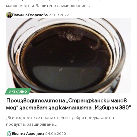
манов мед със Защитено наименование
…
Павлина Георгиева
22.09.2022
АКТУАЛНО
Производителите на „Странджански манов
мед“ застават зад кампанията „Избирам 380“
„Всичко, което се прави с цел по- добро предлагане на
продукта, разширяване
…
Екип на Агрозона
24.06.2020