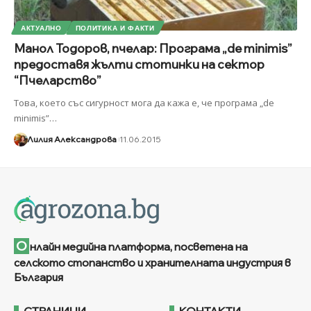
АКТУАЛНО
ПОЛИТИКА И ФАКТИ
Манол Тодоров, пчелар: Програма „de minimis”
предоставя жълти стотинки на сектор
“Пчеларство”
Това, което със сигурност мога да кажа е, че програма „de
minimis”
…
Лилия Александрова
11.06.2015
О
нлайн медийна платформа, посветена на
селското стопанство и хранителната индустрия в
България
СТРАНИЦИ
КОНТАКТИ