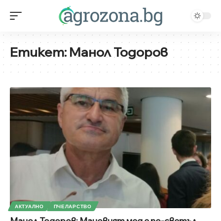
Етикет:
Манол Тодоров
АКТУАЛНО
ПЧЕЛАРСТВО
Манол Тодоров: Мановият мед е по-светъл