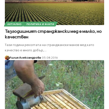
АКТУАЛНО
ПОЛИТИКА И ФАКТИ
Тазгодишният странджански мед е малко, но
качествен
Тази година реколтата на странджански манов мед като
качество е много добър,
…
Лилия Александрова
05.08.2016