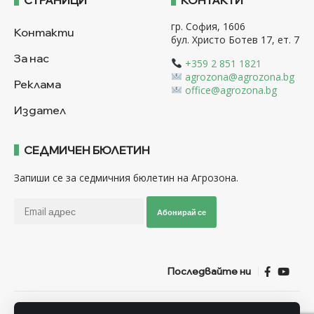
гр. София, 1606
Контакти
бул. Христо Ботев 17, ет. 7
За нас
+359 2 851 1821
agrozona@agrozona.bg
Реклама
office@agrozona.bg
Издател
СЕДМИЧЕН БЮЛЕТИН
Запиши се за седмичния бюлетин на Агрозона.
Абонирай се
Последвайте ни
Общи условия
Политика за използване на “Бисквитки”