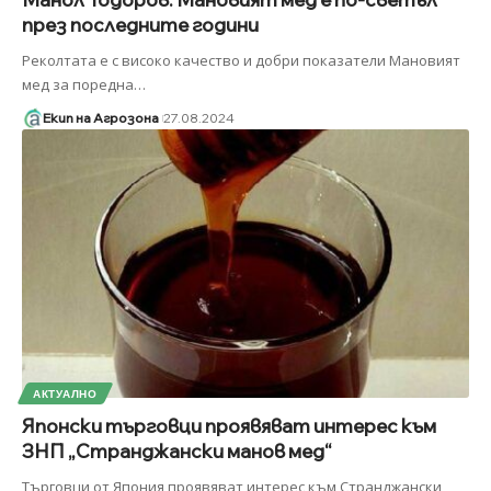
през последните години
Реколтата е с високо качество и добри показатели Мановият
мед за поредна
…
Екип на Агрозона
27.08.2024
АКТУАЛНО
Японски търговци проявяват интерес към
ЗНП „Странджански манов мед“
Търговци от Япония проявяват интерес към Странджански