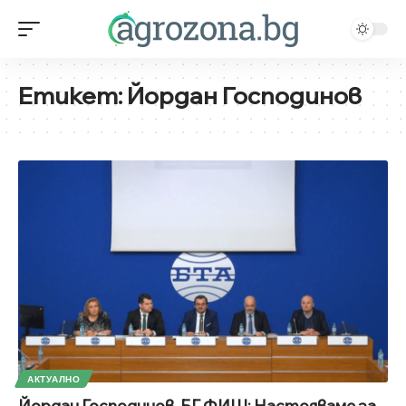
Етикет:
Йордан Господинов
АКТУАЛНО
Йордан Господинов, БГ ФИШ: Настояваме за