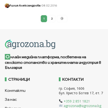
Лилия Александрова
08.02.2016
1
2
О
нлайн медийна платформа, посветена на
селското стопанство и хранителната индустрия в
България
СТРАНИЦИ
КОНТАКТИ
гр. София, 1606
Контакти
бул. Христо Ботев 17, ет. 7
За нас
+359 2 851 1821
agrozona@agrozona.bg