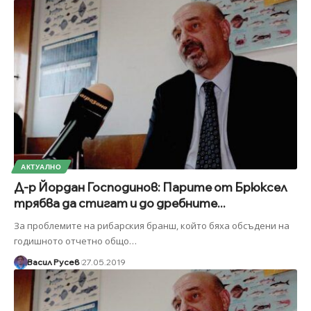
АКТУАЛНО
Д-р Йордан Господинов: Парите от Брюксел
трябва да стигат и до дребните...
За проблемите на рибарския бранш, който бяха обсъдени на
годишното отчетно общо
…
Васил Русев
27.05.2019