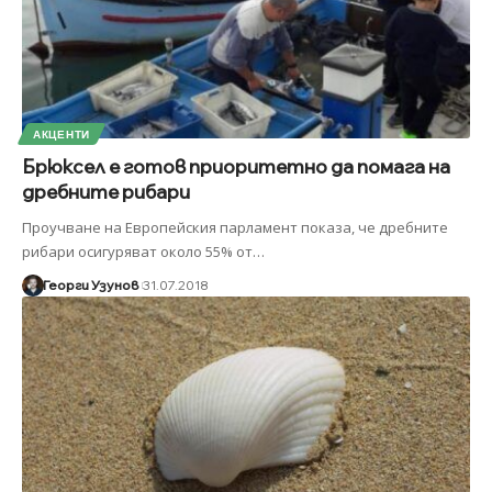
АКЦЕНТИ
Брюксел е готов приоритетно да помага на
дребните рибари
Проучване на Европейския парламент показа, че дребните
рибари осигуряват около 55% от
…
Георги Узунов
31.07.2018