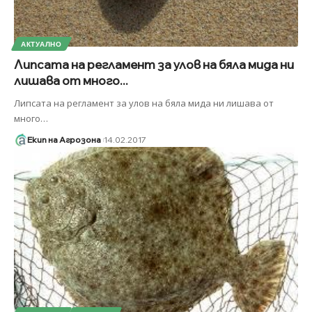
АКТУАЛНО
Липсата на регламент за улов на бяла мида ни
лишава от много...
Липсата на регламент за улов на бяла мида ни лишава от
много
…
Екип на Агрозона
14.02.2017