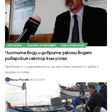
АКТУАЛНО
ЗАКОНИ И НАРЕДБИ
ЛОВ И РИБОЛОВ
Чистите води и добрите закони водят
рибарския сектор към успех
Проблемът с намаляването на световни запаси от риба е
реален и голям.
…
Васил Русев
18.03.2019