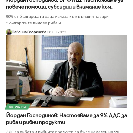
повече помощи, субсидии и внимание към...
90% от българската цаца излиза към външни пазари
"Българските видове риба и
…
Павлина Георгиева
01.03.2023
АКТУАЛНО
Йордан Господинов: Настояваме за 9% ДДС за
риба и рибни продукти
ДДС за рибата и рибните продукти да бъде намален на 9%,