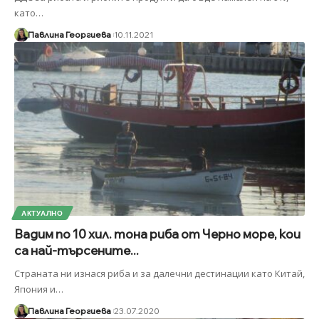
като
…
Павлина Георгиева
10.11.2021
АКТУАЛНО
Вадим по 10 хил. тона риба от Черно море, кои
са най-търсените...
Страната ни изнася риба и за далечни дестинации като Китай,
Япония и
…
Павлина Георгиева
23.07.2020