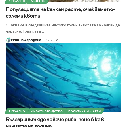
АКТУАЛНО
АКЦЕНТИ
Популацията на калкан расте, очакваме по-
големи квоти
Очакваме в следващите няколко години квотата за калкан да
нарасне. Това каза
…
Екип на Агрозона
13.12.2016
АКТУАЛНО
ЖИВОТНОВЪДСТВО
ПОЛИТИКА И ФАКТИ
Българинът яде повече риба, поне 6 кг в
чинията на година