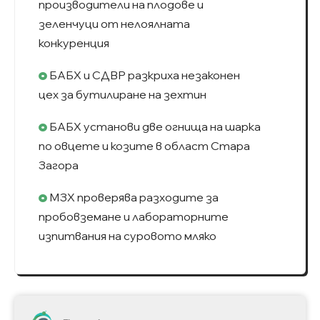
производители на плодове и
зеленчуци от нелоялната
конкуренция
БАБХ и СДВР разкриха незаконен
цех за бутилиране на зехтин
БАБХ установи две огнища на шарка
по овцете и козите в област Стара
Загора
МЗХ проверява разходите за
пробовземане и лабораторните
изпитвания на суровото мляко