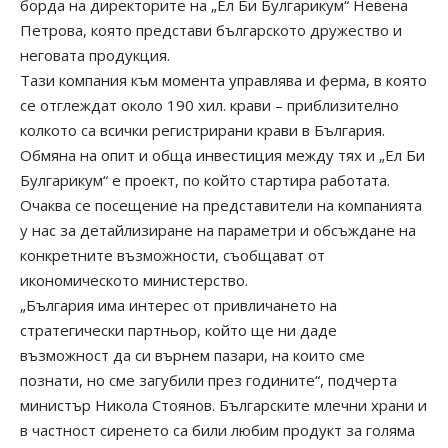
борда на директорите на „Ел Би Булгарикум“ Невена
Петрова, която представи българското дружество и
неговата продукция.
Тази компания към момента управлява и ферма, в която
се отглеждат около 190 хил. крави – приблизително
колкото са всички регистрирани крави в България.
Обмяна на опит и обща инвестиция между тях и „Ел Би
Булгарикум“ е проект, по който стартира работата.
Очаква се посещение на представители на компанията
у нас за детайлизиране на параметри и обсъждане на
конкретните възможности, съобщават от
икономическото министерство.
„България има интерес от привличането на
стратегически партньор, който ще ни даде
възможност да си върнем пазари, на които сме
познати, но сме загубили през годините“, подчерта
министър Никола Стоянов. Българските млечни храни и
в частност сиренето са били любим продукт за голяма