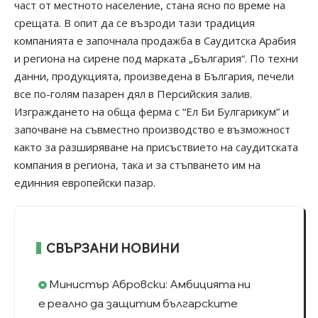
част от местното население, стана ясно по време на
срещата. В опит да се възроди тази традиция
компанията е започнала продажба в Саудитска Арабия
и региона на сирене под марката „България“. По техни
данни, продукцията, произведена в България, печели
все по-голям пазарен дял в Персийския залив.
Изграждането на обща ферма с “Ел Би Булгарикум” и
започване на съвместно производство е възможност
както за разширяване на присъствието на саудитската
компания в региона, така и за стъпването им на
единния европейски пазар.
СВЪРЗАНИ НОВИНИ
Министър Абровски: Амбицията ни
е реално да защитим българските