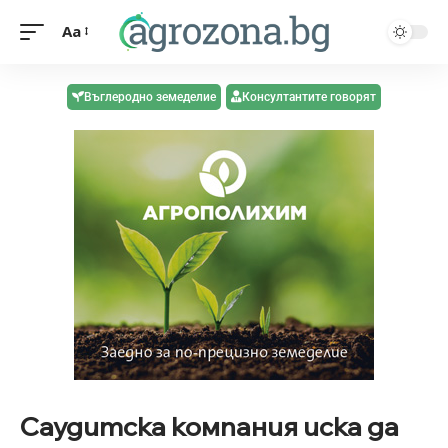
Aa
Въглеродно земеделие
Консултантите говорят
Саудитска компания иска да