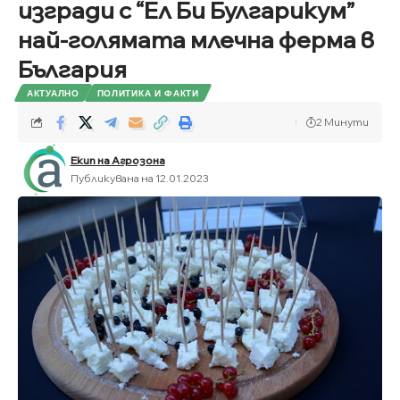
изгради с “Ел Би Булгарикум”
най-голямата млечна ферма в
България
АКТУАЛНО
ПОЛИТИКА И ФАКТИ
2 Минути
Екип на Агрозона
Публикувана на 12.01.2023