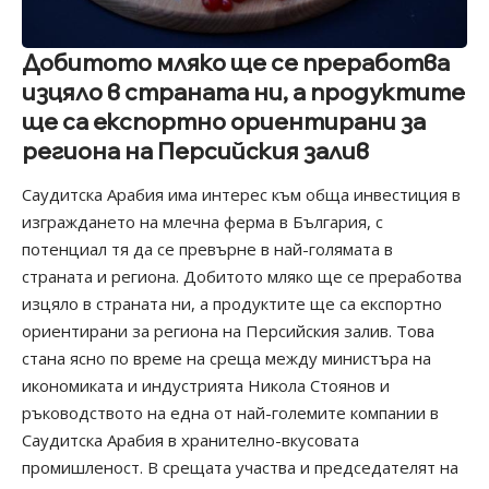
Добитото мляко ще се преработва
изцяло в страната ни, а продуктите
ще са експортно ориентирани за
региона на Персийския залив
Саудитска Арабия има интерес към обща инвестиция в
изграждането на млечна ферма в България, с
потенциал тя да се превърне в най-голямата в
страната и региона. Добитото мляко ще се преработва
изцяло в страната ни, а продуктите ще са експортно
ориентирани за региона на Персийския залив. Това
стана ясно по време на среща между министъра на
икономиката и индустрията Никола Стоянов и
ръководството на една от най-големите компании в
Саудитска Арабия в хранително-вкусовата
промишленост. В срещата участва и председателят на