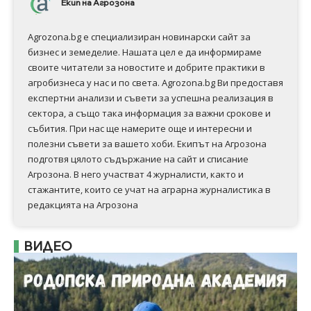
Екип на Агрозона
Agrozona.bg e специализиран новинарски сайт за
бизнес и земеделие. Нашата цел е да информираме
своите читатели за новостите и добрите практики в
агробизнеса у нас и по света. Agrozona.bg Ви предоставя
експертни анализи и съвети за успешна реализация в
сектора, а също така информация за важни срокове и
събития. При нас ще намерите още и интересни и
полезни съвети за вашето хоби. Екипът на Агрозона
подготвя цялото съдържание на сайт и списание
Агрозона. В него участват 4 журналисти, както и
стажантите, които се учат на аграрна журналистика в
редакцията на Агрозона
ВИДЕО