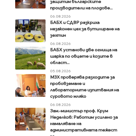
защитим българските
производители на плодове...
06.08.2026
БАБХ и СДВР разкриха
незаконен цех за бутилиране на
зехтин
06.08.2026
БАБХ установи две огнища на
шарка по овцете и козите в
област...
05.08.2026
МЗХ проверява разходите за
пробовземане и
лабораторните изпитвания на
суровото мляко
06.08.2026
Зам.-министър проф. Крум
Неделков: Работим усилено за
намаляване на
административната тежест