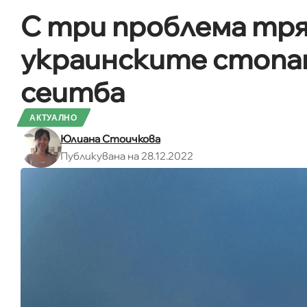
С три проблема тря
украинските стопа
сеитба
АКТУАЛНО
Юлиана Стоичкова
Публикувана на 28.12.2022