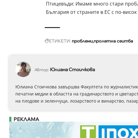
Птицевъди: Имаме много стари пробл
България от страните в ЕС с по-висо
ЕТИКЕТИ:
проблеми
пролетна сеитба
Юлиана Стоичкова
Автор:
Юлиана Стоичкова завършва Факултета по журналистика 
печатни медии в областта на градинарството и цветарст
на плодове и зеленчуци, лозарството и винарство, паза
РЕКЛАМА