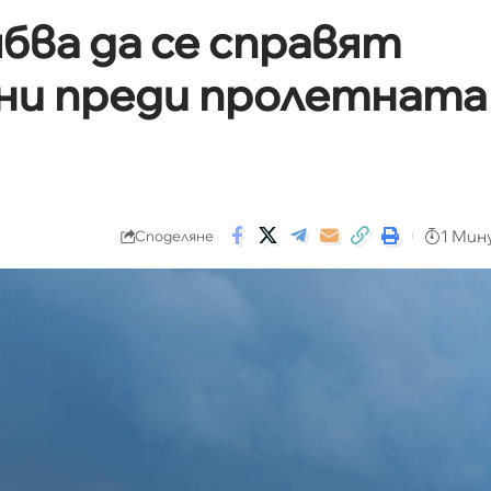
бва да се справят
ни преди пролетната
1 Мин
Споделяне