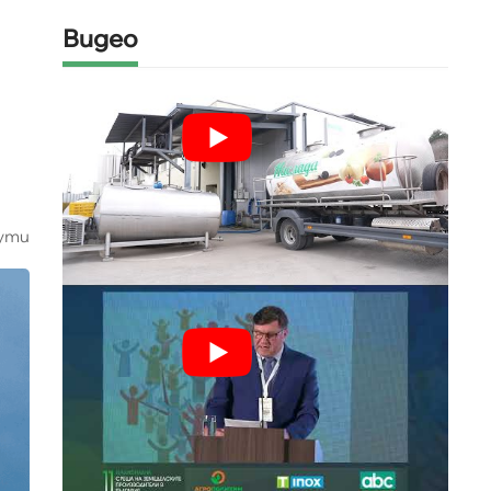
Видео
ути