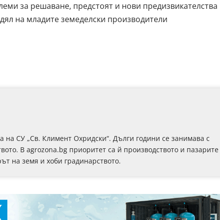
еми за решаване, предстоят и нови предизвикателства
к дял на младите земеделски производители
на СУ „Св. Климент Охридски“. Дълги години се занимава с
вото. В agrozona.bg приоритет са й производството и пазарите
рът на земя и хоби градинарството.