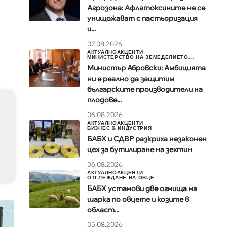
Агрозона: Афлатоксините не се
унищожават с пастьоризация
и...
07.08.2026
АКТУАЛНО
АКЦЕНТИ
МИНИСТЕРСТВО НА ЗЕМЕДЕЛИЕТО,...
Министър Абровски: Амбицията
ни е реално да защитим
българските производители на
плодове...
06.08.2026
АКТУАЛНО
АКЦЕНТИ
БИЗНЕС & ИНДУСТРИЯ
БАБХ и СДВР разкриха незаконен
цех за бутилиране на зехтин
06.08.2026
АКТУАЛНО
АКЦЕНТИ
ОТГЛЕЖДАНЕ НА ОВЦЕ...
БАБХ установи две огнища на
шарка по овцете и козите в
област...
05.08.2026