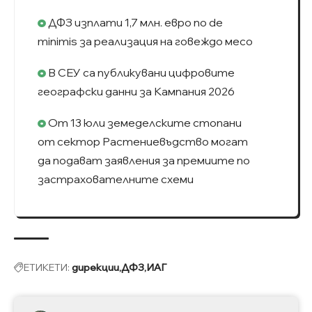
ДФЗ изплати 1,7 млн. евро по de
minimis за реализация на говеждо месо
В СЕУ са публикувани цифровите
географски данни за Кампания 2026
От 13 юли земеделските стопани
от сектор Растениевъдство могат
да подават заявления за премиите по
застрахователните схеми
ЕТИКЕТИ:
дирекции
ДФЗ
ИАГ