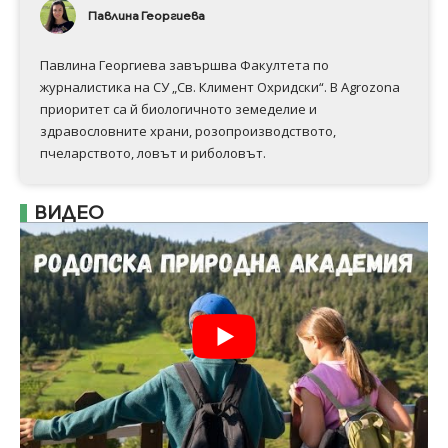
Павлина Георгиева
Павлина Георгиева завършва Факултета по
журналистика на СУ „Св. Климент Охридски“. В Аgrozona
приоритет са й биологичното земеделие и
здравословните храни, розопроизводството,
пчеларството, ловът и риболовът.
ВИДЕО