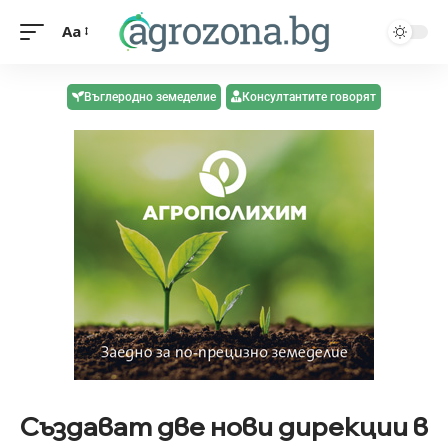
Aa
Въглеродно земеделие
Консултантите говорят
Създават две нови дирекции в