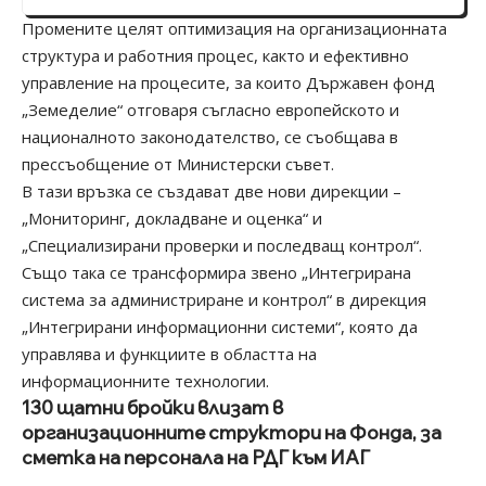
Промените целят оптимизация на организационната
структура и работния процес, както и ефективно
управление на процесите, за които Държавен фонд
„Земеделие“ отговаря съгласно европейското и
националното законодателство, се съобщава в
прессъобщение от Министерски съвет.
В тази връзка се създават две нови дирекции –
„Мониторинг, докладване и оценка“ и
„Специализирани проверки и последващ контрол“.
Също така се трансформира звено „Интегрирана
система за администриране и контрол“ в дирекция
„Интегрирани информационни системи“, която да
управлява и функциите в областта на
информационните технологии.
130 щатни бройки влизат в
организационните структори на Фонда, за
сметка на персонала на РДГ към ИАГ