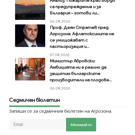
Анализ: Пожарите край Бордо
са предупреждение и за
България – готови ли...
06.08.2026
Проф. Деян Стратев пред
Агрозона: Афлатоксините не
се унищожават с
пастьоризация и...
07.08.2026
Министър Абровски:
Амбицията ни е реално да
защитим българските
производители на плодове...
06.08.2026
Седмичен бюлетин
Запиши се за седмичния бюлетин на Агрозона.
Абонирай се