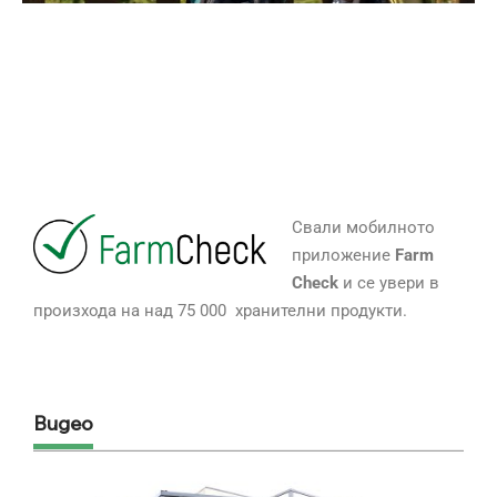
Свали мобилното
приложение
Farm
Check
и се увери в
произхода на над 75 000 хранителни продукти.
Видео