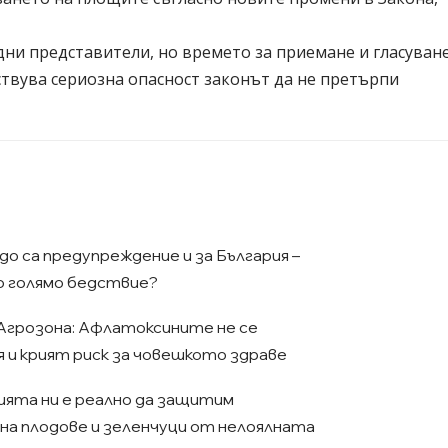
ни представители, но времето за приемане и гласуван
ствува сериозна опасност законът да не претърпи
о са предупреждение и за България –
о голямо бедствие?
Агрозона: Афлатоксините не се
 и крият риск за човешкото здраве
ята ни е реално да защитим
на плодове и зеленчуци от нелоялната