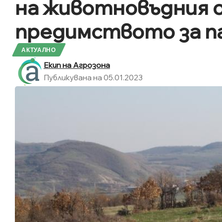
на животновъдния 
предимството за п
АКТУАЛНО
Екип на Агрозона
Публикувана на 05.01.2023