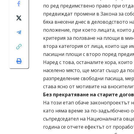
по ред предимствено право при отда
предвиждат промени в Закона за собс
бяха внесени днес в деловодството н
положение, при което лицата, които 
критерия за ползване на площи в ми
втора категория от лица, които ще и
пасищни площи с второ поред преди
Наред с това, останалите хора, коит
населено място, ще могат също да по
разпределение свободни пасища, мер
става ясно от мотивите на вносители
Без прекратяване на старите догов
На този етап обаче законопроектът 
като няма време за по-задълбочено 
съпредседател на Националната овце
година се отчете ефектът от прорабо