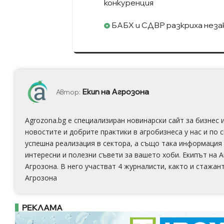
конкуренция
БАБХ и СДВР разкриха незак
Екип на Агрозона
Автор:
Agrozona.bg e специализиран новинарски сайт за бизнес
новостите и добрите практики в агробизнеса у нас и по 
успешна реализация в сектора, а също така информация 
интересни и полезни съвети за вашето хоби. Екипът на 
Агрозона. В него участват 4 журналисти, както и стажан
Агрозона
РЕКЛАМА