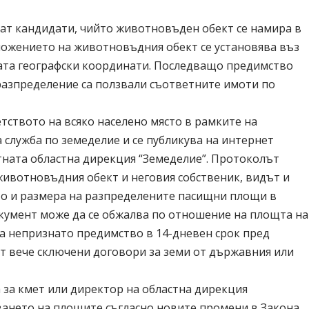
т кандидати, чийто животновъден обект се намира в
ожението на животновъдния обект се установява въз
ата географски координати. Последващо предимство
 разпределение са ползвали съответните имоти по
етството на всяко населено място в рамките на
 служба по земеделие и се публикува на интернет
тната областна дирекция “Земеделие”. Протоколът
ивотновъдния обект и неговия собственик, видът и
то и размера на разпределените пасищни площи в
окумент може да се обжалва по отношение на площта на
а непризнато предимство в 14-дневен срок пред
ат вече сключени договори за земи от държавния или
а за кмет или директор на областна дирекция
ването на площите съгласно новите промени в Закона,