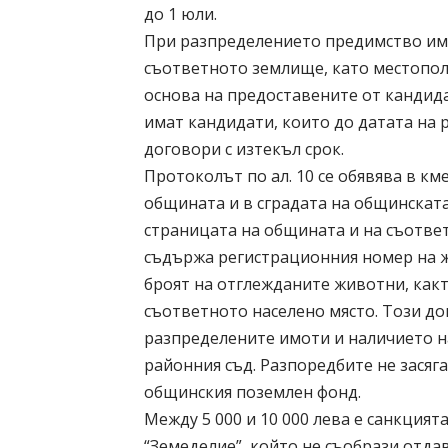
до 1 юли.
При разпределението предимство има
съответното землище, като местопол
основа на предоставените от кандид
имат кандидати, които до датата на
договори с изтекъл срок.
Протоколът по ал. 10 се обявява в км
общината и в сградата на общинската
страницата на общината и на съотве
съдържа регистрационния номер на ж
броят на отглежданите животни, как
съответното населено място. Този д
разпределените имоти и наличието н
районния съд. Разпоредбите не засяг
общинския поземлен фонд.
Между 5 000 и 10 000 лева е санкцият
“Земеделие”, който не съобрази отда