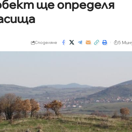
обект ще определя
асища
5 Мин
Споделяне