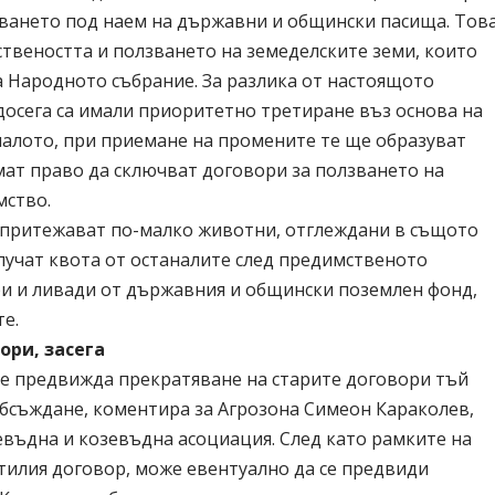
ването под наем на държавни и общински пасища. Тов
твеността и ползването на земеделските земи, които
а Народното събрание. За разлика от настоящото
досега са имали приоритетно третиране въз основа на
налото, при приемане на промените те ще образуват
мат право да сключват договори за ползването на
мство.
о притежават по-малко животни, отглеждани в същото
лучат квота от останалите след предимственото
и и ливади от държавния и общински поземлен фонд,
те.
ори, засега
не предвижда прекратяване на старите договори тъй
обсъждане, коментира за Агрозона Симеон Караколев,
въдна и козевъдна асоциация. След като рамките на
тилия договор, може евентуално да се предвиди