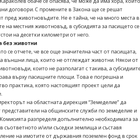
Караколев обаче се опасява, че може да има хора, коит
ни договори. С промените в Закона ще се решат
т пред животновъдите. Не е тайна, че на много места в
е на местния животновъд, в субсидията за пасището се
тстои на десетки километри от него.
а без животни
о се отчете, че все още значителна част от пасищата,
а външни лица, които не отглеждат животни. Някои от
ивотновъди, които не разполагат с такива, а субсидиит
права върху пасищните площи. Това е погрешна и
тво практика, която настоящият проект цели да
е.
ректорът на областната дирекция “Земеделие” да
т представители на общинските служби по земеделие и
. Комисията разпределя допълнително необходимата за
4 в съответното и/или съседки землища и съставя
ление на имотите от държавния поземлен фонд в срок