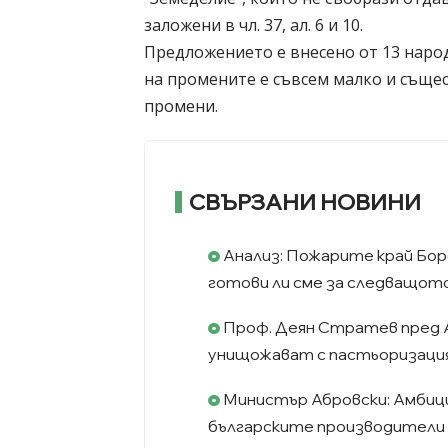
заложени в чл. 37, ал. 6 и 10.
Предложението е внесено от 13 народ
на промените е съвсем малко и съще
промени.
СВЪРЗАНИ НОВИНИ
Анализ: Пожарите край Борд
готови ли сме за следващот
Проф. Деян Стратев пред 
унищожават с пастьоризация
Министър Абровски: Амбици
българските производители 