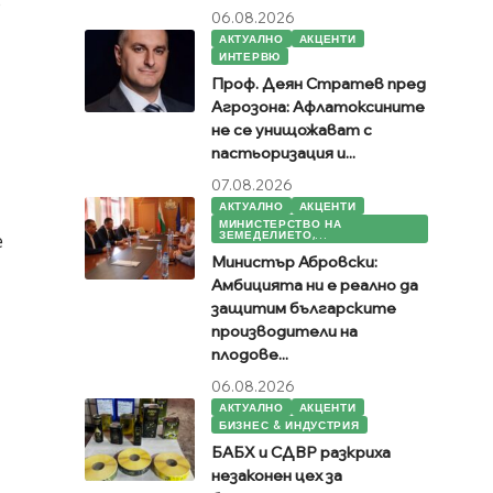
о
06.08.2026
АКТУАЛНО
АКЦЕНТИ
ИНТЕРВЮ
Проф. Деян Стратев пред
Агрозона: Афлатоксините
не се унищожават с
пастьоризация и...
07.08.2026
АКТУАЛНО
АКЦЕНТИ
МИНИСТЕРСТВО НА
ЗЕМЕДЕЛИЕТО,...
е
Министър Абровски:
Амбицията ни е реално да
защитим българските
производители на
плодове...
06.08.2026
АКТУАЛНО
АКЦЕНТИ
БИЗНЕС & ИНДУСТРИЯ
БАБХ и СДВР разкриха
незаконен цех за