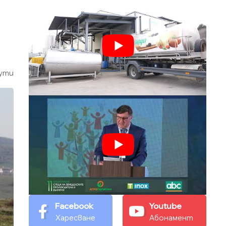
ути
Facebook
Youtube
Харесване
Абонамент