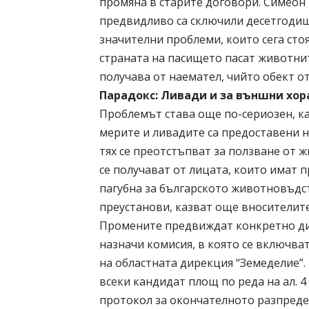
промяна в старите договори. Симеон 
предвидливо са сключили десетгодиш
значителни проблеми, които сега стоя
страната на пасището пасат животнит
получава от наемател, чийто обект о
Парадокс: Ливади и за външни хор
Проблемът става още по-сериозен, кат
мерите и ливадите са предоставени н
тях се преотстъпват за ползване от ж
се получават от лицата, които имат 
пагубна за българското животновъдс
преустанови, казват още вносителит
Промените предвиждат конкретно ди
назначи комисия, в която се включва
на областната дирекция “Земеделие”
всеки кандидат площ по реда на ал. 
протокол за окончателното разпреде