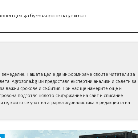
онен цех за бутилиране на зехтин
 и земеделие. Нашата цел е да информираме своите читатели за
света. Agrozona.bg Ви предоставя експертни анализи и съвети за
за важни срокове и събития. При нас ще намерите още и
Агрозона подготвя цялото съдържание на сайт и списание
тите, които се учат на аграрна журналистика в редакцията на