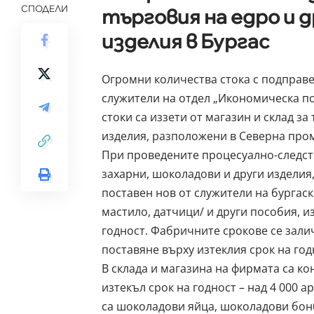
СПОДЕЛИ
търговия на едро и д
изделия в Бургас
Огромни количества стока с подправен
служители на отдел „Икономическа п
стоки са иззети от магазин и склад з
изделия, разположени в Северна пром
При проведените процесуално-следст
захарни, шоколадови и други изделия,
поставен нов от служители на бургаск
мастило, датчици/ и други пособия, 
годност. Фабричните срокове се зали
поставяне върху изтеклия срок на год
В склада и магазина на фирмата са к
изтекъл срок на годност – над 4 000 а
са шоколадови яйца, шоколадови бон