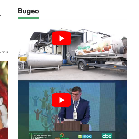
л
Видео
ути