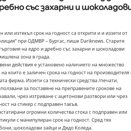
ребно със захарни и шоколадов
 или изтекъл срок на годност са открити и и иззети от
олиция” при ОДМВР – Бургас, пише
Dariknews
. Старите
а търговия на едро и дребно със захарни и шоколадови
ишлена зона в града.
вени действия е установено наличието на множество
 на които е заличен срока на годност на производителя 
ата фирма. Иззети са технически средства /печати,
използвани за поставяне на преправените срокове на
чавали, чрез изтриване с ацетонови разтвори или чрез
ност на стикер с подправен такъв.
онстатирани огромни количества стока с подправен или
ртикули с манипулиран срок на годност. Сред тях
бони, шоколадови зайци и Дядо Коледа.