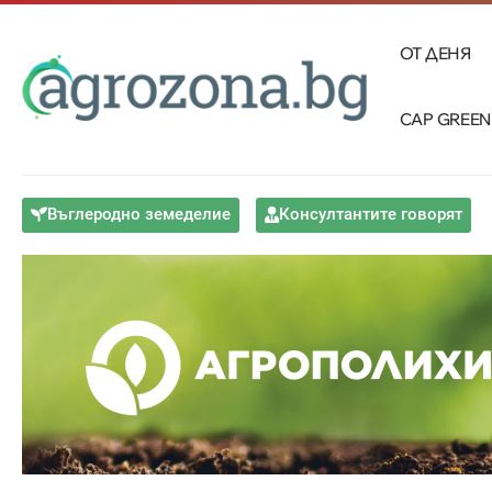
ОТ ДЕНЯ
CAP GREEN
Въглеродно земеделие
Консултантите говорят