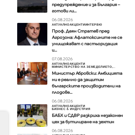
предупреждение и за България –
готови ли...
06.08.2026
АКТУАЛНО
АКЦЕНТИ
ИНТЕРВЮ
Проф. Деян Стратев пред
Агрозона: Афлатоксините не се
унищожават с пастьоризация
и...
07.08.2026
АКТУАЛНО
АКЦЕНТИ
МИНИСТЕРСТВО НА ЗЕМЕДЕЛИЕТО,...
Министър Абровски: Амбицията
ни е реално да защитим
българските производители на
плодове...
06.08.2026
АКТУАЛНО
АКЦЕНТИ
БИЗНЕС & ИНДУСТРИЯ
БАБХ и СДВР разкриха незаконен
цех за бутилиране на зехтин
06.08.2026