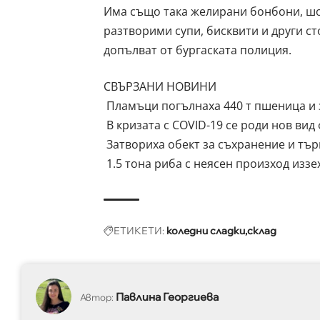
Има също така желирани бонбони, шок
разтворими супи, бисквити и други ст
допълват от бургаската полиция.
СВЪРЗАНИ НОВИНИ
Пламъци погълнаха 440 т пшеница и з
В кризата с COVID-19 се роди нов вид
Затвориха обект за съхранение и тър
1.5 тона риба с неясен произход иззе
ЕТИКЕТИ:
коледни сладки
склад
Павлина Георгиева
Автор: