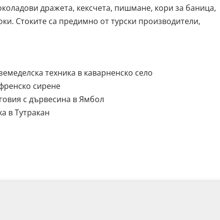
оладови дражета, кексчета, пишмане, кори за баница,
оки. Стоките са предимно от турски производители,
емеделска техника в каварненско село
 френско сирене
говия с дървесина в Ямбол
ха в Тутракан