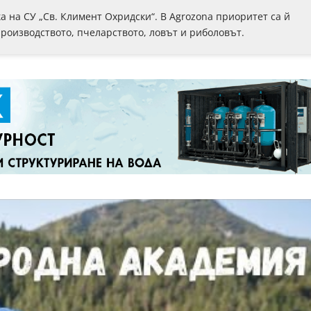
 на СУ „Св. Климент Охридски“. В Аgrozona приоритет са й
роизводството, пчеларството, ловът и риболовът.