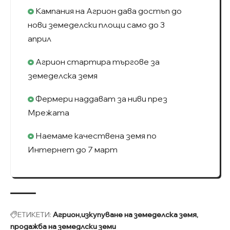
Кампания на Агрион дава достъп до
нови земеделски площи само до 3
април
Агрион стартира търгове за
земеделска земя
Фермери наддават за ниви през
Мрежата
Наемаме качествена земя по
Интернет до 7 март
ЕТИКЕТИ:
Агрион
изкупуване на земеделска земя
продажба на земедлски земи