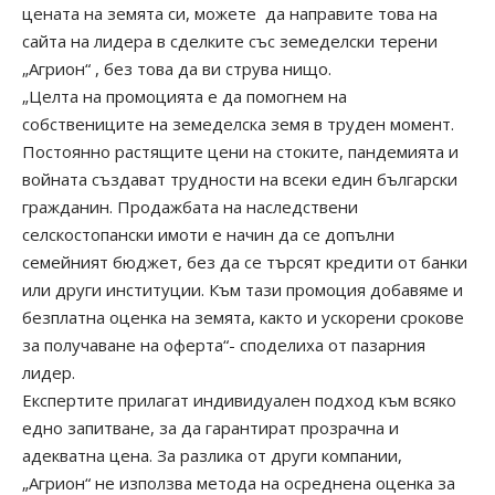
цената на земята си, можете да направите това на
сайта на лидера в сделките със земеделски терени
„Агрион“
, без това да ви струва нищо.
„Целта на промоцията е да помогнем на
собствениците на земеделска земя в труден момент.
Постоянно растящите цени на стоките, пандемията и
войната създават трудности на всеки един български
гражданин. Продажбата на наследствени
селскостопански имоти е начин да се допълни
семейният бюджет, без да се търсят кредити от банки
или други институции. Към тази промоция добавяме и
безплатна оценка на земята, както и ускорени срокове
за получаване на оферта“- споделиха от пазарния
лидер.
Експертите прилагат индивидуален подход към всяко
едно запитване, за да гарантират прозрачна и
адекватна цена. За разлика от други компании,
„Агрион“ не използва метода на осреднена оценка за