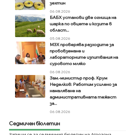
зехтин
06.08.2026
БАБХ установи две огнища на
шарка по овцете и козите в
област...
05.08.2026
МЗХ проверява разходите за
пробовземане и
лабораторните изпитвания на
суровото мляко
06.08.2026
Зам.-министър проф. Крум
Неделков: Работим усилено за
намаляване на
административната тежест
за...
06.08.2026
Седмичен бюлетин
Запиши се за седмичния бюлетин на Агрозона.