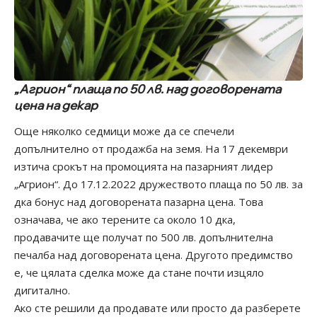
„Агрион“ плаща по 50 лв. над договорената
цена на декар
Още няколко седмици може да се спечели
допълнително от продажба на земя. На 17 декември
изтича срокът на промоцията на пазарният лидер
„Агрион“. До 17.12.2022 дружеството плаща по 50 лв. за
дка бонус над договорената пазарна цена. Това
означава, че ако терените са около 10 дка,
продавачите ще получат по 500 лв. допълнителна
печалба над договорената цена. Другото предимство
е, че цялата сделка може да стане почти изцяло
дигитално.
Ако сте решили да продавате или просто да разберете