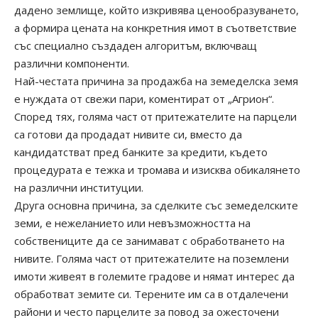
дадено землище, който изкривява ценообразуването,
а формира цената на конкретния имот в съответствие
със специално създаден алгоритъм, включващ
различни компоненти.
Най-честата причина за продажба на земеделска земя
е нуждата от свежи пари, коментират от „Агрион“.
Според тях, голяма част от притежателите на парцели
са готови да продадат нивите си, вместо да
кандидатстват пред банките за кредити, където
процедурата е тежка и тромава и изисква обикалянето
на различни институции.
Друга основна причина, за сделките със земеделските
земи, е нежеланието или невъзможността на
собствениците да се занимават с обработването на
нивите. Голяма част от притежателите на поземлени
имоти живеят в големите градове и нямат интерес да
обработват земите си. Терените им са в отдалечени
райони и често парцелите за повод за ожесточени