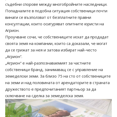
съдебни спорове между многобройните наследници.
Попадналите в подобна ситуация собственици почти
винаги се възползват от безплатните правни
консултации, които осигуряват опитните юристи на
Агрион.
Проучване сочи, че собствениците искат да продадат
своята земя на компании, които са доказали, че могат
да се грижат за нея и затова избират най-често
„Агрион“.
„Агрион“ е най-разпознаваемият за частните
собственици бранд, занимаващ се с управление на
земеделски земи. За близо 75 на сто от собствениците
на земи и над половината от арендаторите в страната
дружеството е предпочитаният партньор за да
сключване на сделка за земеделска земя.