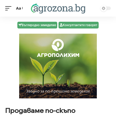
Aa
Въглеродно земеделие
Консултантите говорят
Продаваме по-скъпо