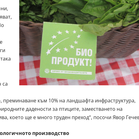
ни,
яват,
По
е
ги
 така
о са
о, преминаване към 10% на ландшафта инфраструктура,
 природните дадености за птиците, заместването на
ива, което ще е много труден преход“, посочи Явор Гечев
иологичното производство