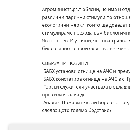
Агроминистърът обясни, че има и от
различни парични стимули по отноше
екологични мерки, които ще доведат 
стимулираме прехода към биологично
Явор Гечев. И уточни, че това трябва
биологичното производство не е мно
СВЪРЗАНИ НОВИНИ
БАБХ установи огнище на АЧС и преду
БАБХ констатира огнище на АЧС в с. 
Горски служители участваха в овладя
през изминалия ден
Анализ: Пожарите край Бордо са пред
следващото голямо бедствие?