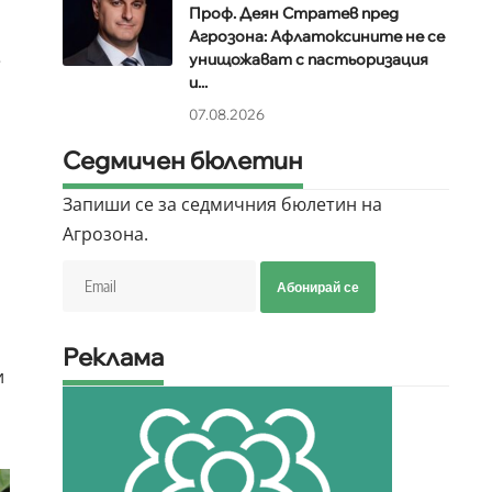
Проф. Деян Стратев пред
Агрозона: Афлатоксините не се
е
унищожават с пастьоризация
и...
07.08.2026
Седмичен бюлетин
Запиши се за седмичния бюлетин на
Агрозона.
Абонирай се
Реклама
и