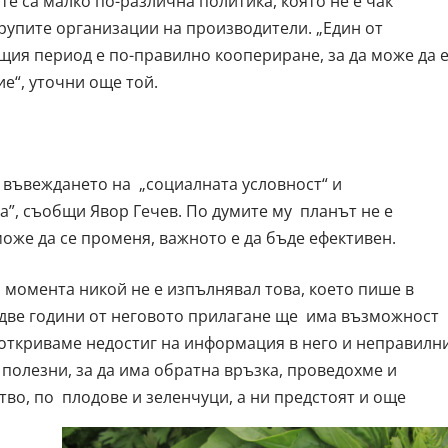
е са малко по-различна политика, която не е чак
групите организации на производители. „Един от
ащия период е по-правилно коопериране, за да може да 
е“, уточни още той.
 въвеждането на „социалната условност“ и
а”, съобщи Явор Гечев. По думите му планът не е
 може да се променя, важното е да бъде ефективен.
 момента никой не е изпълнявал това, което пише в
 две години от неговото прилагане ще има възможност
 откриваме недостиг на информация в него и неправилн
 полезни, за да има обратна връзка, проведохме и
во, по плодове и зеленчуци, а ни предстоят и още