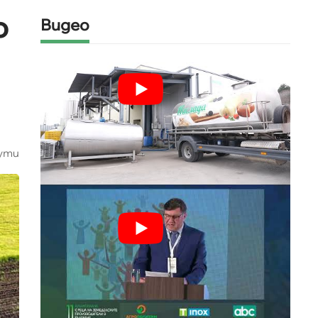
о
Видео
ути