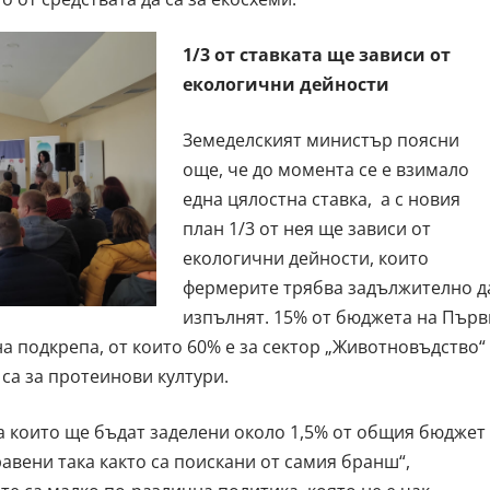
1/3 от ставката ще зависи от
екологични дейности
Земеделският министър поясни
още, че до момента се е взимало
една цялостна ставка, а с новия
план 1/3 от нея ще зависи от
екологични дейности, които
фермерите трябва задължително д
изпълнят. 15% от бюджета на Първ
а подкрепа, от които 60% е за сектор „Животновъдство“
 са за протеинови култури.
за които ще бъдат заделени около 1,5% от общия бюджет
авени така както са поискани от самия бранш“,