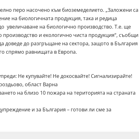
делно перо насочено към биоземеделието. „Заложени са
ние на биологичната продукция, така и редица
до увеличаване на биологично производство. Т.е. ще
 производство и екологично чиста продукция“, съобщи
 да доведе до разгръщане на сектора, защото в България
го спрямо равнищата в Европа.
преди: Не купувайте! Не докосвайте! Сигнализирайте!
Гроздьово, област Варна
ването на близо 10 пожара на територията на страната
упреждение и за България – готови ли сме за