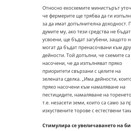
Относно екосхемите министърът уточ
че фермерите ще трябва да ги изпълн
за да имат допълнителна доходност. 
думите му, ако тези средства не бъдат
усвоени, ще бъдат загубени, защото н
могат да бъдат пренасочвани към дру
дейности. Той допълни, че схемите са
насочени, че да изпълняват пряко
приоритети свързани с целите на
зелената сделка. „Има дейности, коит
пряко насочени към намаляване на
пестицидите, намаляване на торенет
т.е. незасети земи, които са само за
изкуствените торове с естествени так
Стимулира се увеличаването на б