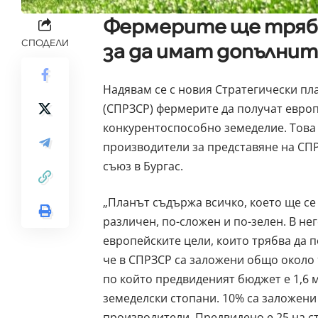
Фермерите ще трябв
СПОДЕЛИ
за да имат допълни
Надявам се с новия Стратегически пл
(СПРЗСР) фермерите да получат европ
конкурентоспособно земеделие. Това 
производители за представяне на СПР
съюз в Бургас.
„Планът съдържа всичко, което ще се 
различен, по-сложен и по-зелен. В не
европейските цели, които трябва да 
че в СПРЗСР са заложени общо около 
по който предвиденият бюджет е 1,6 м
земеделски стопани. 10% са заложени
производители. Предвидено е 25 на ст