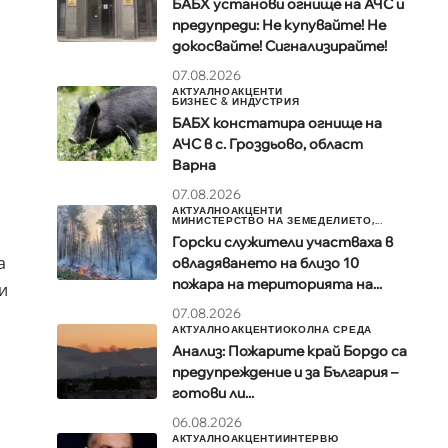
БАБХ установи огнище на АЧС и
предупреди: Не купувайте! Не
докосвайте! Сигнализирайте!
07.08.2026
АКТУАЛНО
АКЦЕНТИ
БИЗНЕС & ИНДУСТРИЯ
БАБХ констатира огнище на
АЧС в с. Гроздьово, област
Варна
07.08.2026
АКТУАЛНО
АКЦЕНТИ
МИНИСТЕРСТВО НА ЗЕМЕДЕЛИЕТО,...
Горски служители участваха в
а
овладяването на близо 10
пожара на територията на...
и
07.08.2026
АКТУАЛНО
АКЦЕНТИ
ОКОЛНА СРЕДА
Анализ: Пожарите край Бордо са
предупреждение и за България –
готови ли...
06.08.2026
АКТУАЛНО
АКЦЕНТИ
ИНТЕРВЮ