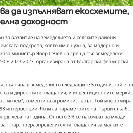
а да изпълняват екосхемите,
телна доходност
ан за развитие на земеделието и селските райони
ейската подкрепа, която им е нужна, за модерно и
каза министър Явор Гечев на среща със земеделски
ЗСР 2023-2027, организирана от Български фермерски
изпълнява в земеделието следващите 5 години, той е по
го са и директните плащания, и инвестиционните мерки,
постигнем“, коментира агроминистърът. Той информира,
98 интервенции. Ясни са параметрите на Първи стълб,
лрд. лева на година. От него 3% се насочват за млади
 за т.нар. преразпределителни плащания за малките
о от средствата да са за екосхеми.