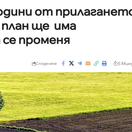
одини от прилаганет
 план ще има
 се променя
5 Мин
Споделяне