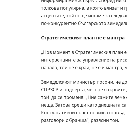
информира министърът. Според него т
толкова популярна, в която влизат и 
акцентите, който ще искаме за следв
по-конкурентно българското земедели
Стратегическият план не е мантра
„Нов момент в Стратегимеския план е
интервенциите за управление на риск
начало, той не е край, не е и мантра,
Земеделският министър посочи, че до
СПРЗСР и подчерта, че през първите
той да се променя. „Ние самите вече
неща. Затова срещи като днешната са
Консултативни съвет по животновъдст
разговори с бранша“, разясни той.