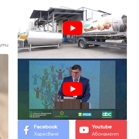
ути
Facebook
Youtube
Харесване
Абонамент