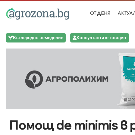
ОТ ДЕНЯ
АКТУА
Въглеродно земеделие
Консултантите говорят
Помощ de minimis в р