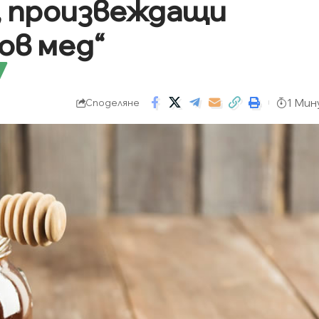
, произвеждащи
ов мед“
1 Мин
Споделяне