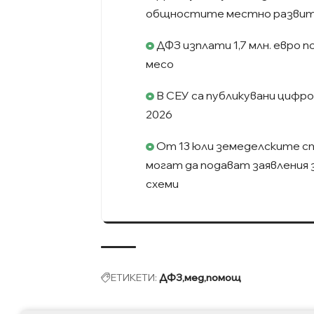
общностите местно развитие“
ДФЗ изплати 1,7 млн. евро п
месо
В СЕУ са публикувани цифро
2026
От 13 юли земеделските с
могат да подават заявления
схеми
ЕТИКЕТИ:
ДФЗ
мед
помощ