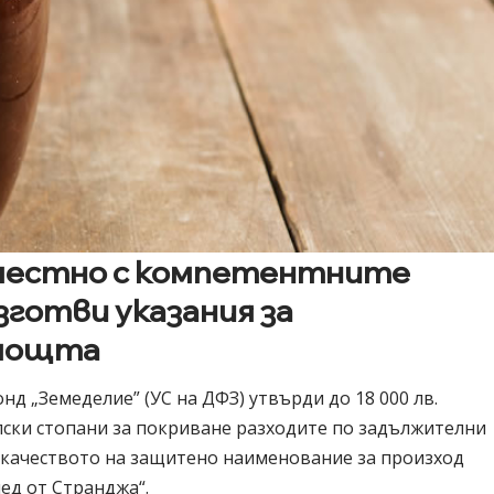
вместно с компетентните
зготви указания за
омощта
д „Земеделие” (УС на ДФЗ) утвърди до 18 000 лв.
делски стопани за покриване разходите по задължителни
а качеството на защитено наименование за произход
ед
от Странджа“.