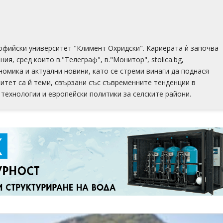
офийски университет "Климент Охридски". Кариерата ѝ започва
ия, сред които в."Телеграф", в."Монитор", stolica.bg,
номика и актуални новини, като се стреми винаги да поднася
итет са й теми, свързани със съвременните тенденции в
технологии и европейски политики за селските райони.