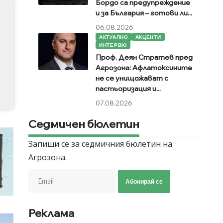
Бордо са предупреждение
и за България – готови ли...
06.08.2026
АКТУАЛНО
АКЦЕНТИ
ИНТЕРВЮ
Проф. Деян Стратев пред
Агрозона: Афлатоксините
не се унищожават с
пастьоризация и...
07.08.2026
Седмичен бюлетин
Запиши се за седмичния бюлетин на
Агрозона.
Абонирай се
Реклама