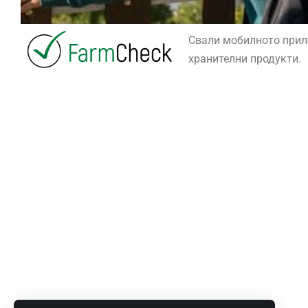
Свали мобилното при
хранителни продукти.