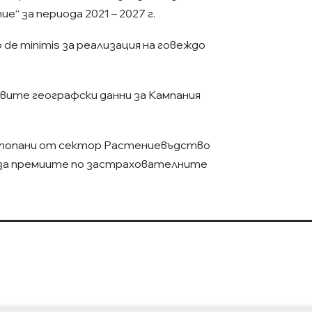
 за периода 2021 – 2027 г.
о de minimis за реализация на говеждо
вите географски данни за Кампания
топани от сектор Растениевъдство
 за премиите по застрахователните