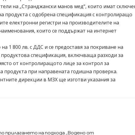
ели на „Странджански манов мед“, които имат сключе
 на продукта с одобрена спецификация с контролиращо
чните електронни регистри на производителите на
наименования, които се поддържат на интернет
а 1 800 лв. с ДДС и се предоставя за покриване на
 с продуктова спецификация, включваща разходи за
ясто от контролиращото лице за контрол за
на продукта при направената годишна проверка.
ентните дирекции в МЗХ ще изготви указания за
по прилагането на подхода „Водено от