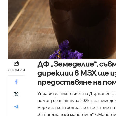
ДФ „Земеделие“, съ
СПОДЕЛИ
дирекции в МЗХ ще и
предоставяне на п
Управителният съвет на Държавен фон
помощ de minimis за 2025 г. за земе
мерки за контрол за съответствие н
„Странджански манов мед“ /„Манов
м