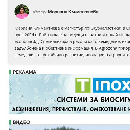
Мариана Климентиева
Автор:
Мариана Климентиева е магистър по „Журналистика“ в С
през 2004 г. Работила е за водещи печатни и онлайн издан
economic.bg. Специализира в ресори като земеделие, ико
задълбочена и обективна информация. В Аgrozona приор
земеделието, устойчиво развитие, иновации в аграрните 
РЕКЛАМА
ВИДЕО