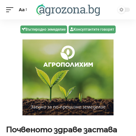
Aa
Въглеродно земеделие
Консултантите говорят
Почвеното здраве застава