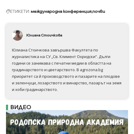
ЕТИКЕТИ:
международна конференция
почви
Юлиана Стоичкова
Юлиана Стоичкова завършва Факултета по
журналистика на СУ „Св. Климент Охридски“. Дълги
години се занимава с печатни медии в областта на
градинарството и цветарството. В agrozona.bg
приоритет са й производството и пазарите на плодове
и зеленчуци, лозарството и винарство, пазарът на земя
и хоби градинарството.
ВИДЕО