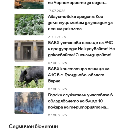
по Черноморието за сезон...
17.07.2026
Августовска градина: Кои
зеленчуци можем да засадим за
есенна реколта
21.07.2026
БАБХ установи огнище на АЧС
и предупреди: Не купувайте! Не
докосвайте! Сигнализирайте!
07.08.2026
БАБХ констатира огнище на
АЧС в с. Гроздьово, област
Варна
07.08.2026
Горски служители участваха в
овладяването на близо 10
пожара на територията на...
07.08.2026
Седмичен бюлетин