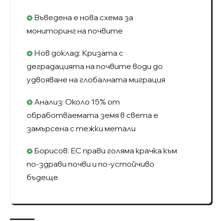
Въведена е нова схема за
мониторинг на почвите
Нов доклад: Кризата с
деградацията на почвите води до
удвояване на глобалната миграция
Анализ: Около 15% от
обработваемата земя в света е
замърсена с тежки метали
Борисов: ЕС прави голяма крачка към
по-здрави почви и по-устойчиво
бъдеще