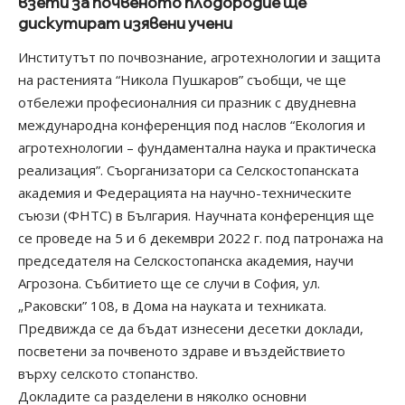
взети за почвеното плодородие ще
дискутират изявени учени
Институтът по почвознание, агротехнологии и защита
на растенията “Никола Пушкаров” съобщи, че ще
отбележи професионалния си празник с двудневна
международна конференция под наслов “Екология и
агротехнологии – фундаментална наука и практическа
реализация”. Съорганизатори са Селскостопанската
академия и Федерацията на научно-техническите
съюзи (ФНТС) в България. Научната конференция ще
се проведе на 5 и 6 декември 2022 г. под патронажа на
председателя на Селскостопанска академия, научи
Агрозона. Събитието ще се случи в София, ул.
„Раковски” 108, в Дома на науката и техниката.
Предвижда се да бъдат изнесени десетки доклади,
посветени за почвеното здраве и въздействието
върху селското стопанство.
Докладите са разделени в няколко основни