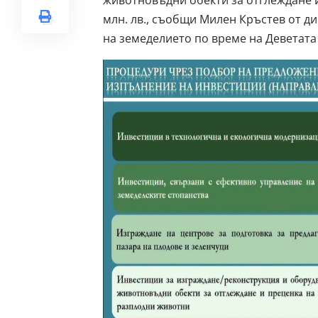
млн. лв., съобщи Милен Кръстев от д
на земеделието по време на Деветат