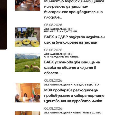
Министър Абровски: Амбицията
ни е реално да защитим
българските производители на
плодове...
06.08.2026
АКТУАЛНО
АКЦЕНТИ
БИЗНЕС & ИНДУСТРИЯ
БАБХ и СДВР разкриха незаконен
цех за бутилиране на зехтин
06.08.2026
АКТУАЛНО
АКЦЕНТИ
ОТГЛЕЖДАНЕ НА ОВЦЕ...
БАБХ установи две огнища на
шарка по овцете и козите в
област...
05.08.2026
АКТУАЛНО
АКЦЕНТИ
ГОВЕДОВЪДСТВО
МЗХ проверява разходите за
пробовземане и лабораторните
изпитвания на суровото мляко
06.08.2026
АКТУАЛНО
АКЦЕНТИ
ЖИВОТНОВЪДСТВО