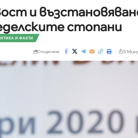
ост и възстановяван
меделските стопани
ИТИКА И ФАКТИ
5 Мин
Споделяне