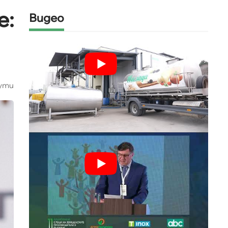
е:
Видео
ути