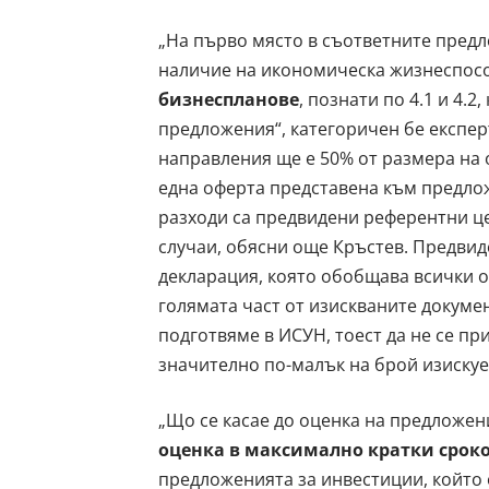
„На първо място в съответните предл
наличие на икономическа жизнеспособ
бизнеспланове
, познати по 4.1 и 4.
предложения“, категоричен бе експер
направления ще е 50% от размера на 
една оферта представена към предлож
разходи са предвидени референтни ц
случаи, обясни още Кръстев. Предвиде
декларация, която обобщава всички об
голямата част от изискваните докуме
подготвяме в ИСУН, тоест да не се пр
значително по-малък на брой изискуе
„Що се касае до оценка на предложени
оценка в максимално кратки срок
предложенията за инвестиции, който