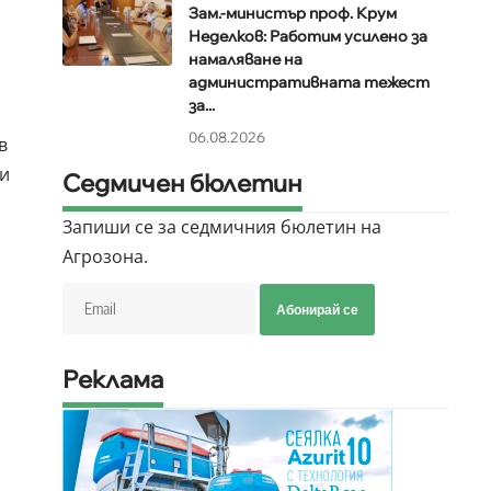
Зам.-министър проф. Крум
Неделков: Работим усилено за
намаляване на
административната тежест
за...
06.08.2026
в
ои
Седмичен бюлетин
Запиши се за седмичния бюлетин на
Агрозона.
Абонирай се
Реклама