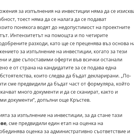
ожения за изпълнения на инвестиции няма да се изискв
ност, тоест няма да се налага да се подават
2, които понякога водят до недопустимост на проектните
тът. Интензитетът на помощта и по четирите
одобрените разходи, като ще се преценява въз основа н
ението за изпълнение на инвестиции, когато за тези
ени и две съпоставими оферти във всички останали
но е от страна на кандидатите за се подава една
стоятелства, които следва да бъдат декларирани. „По-
нти сме предвидили да бъдат част от формуляра, който
икачват много документи и да се сканират, както и
ми документи“, допълни още Кръстев.
ята за изпълнение на инвестиции, за да стане тази
ове
, сме предвидили един етап на оценка на
 обединява оценка за административно съответствие и