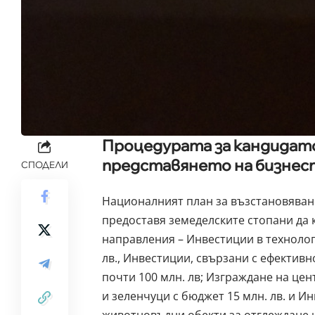
Процедурата за кандидатс
представянето на бизнес
СПОДЕЛИ
Националният план за възстановяване
предоставя земеделските стопани да 
направления – Инвестиции в технолог
лв., Инвестиции, свързани с ефективн
почти 100 млн. лв; Изграждане на цен
и зеленчуци с бюджет 15 млн. лв. и И
животновъдни обекти за отглеждане 