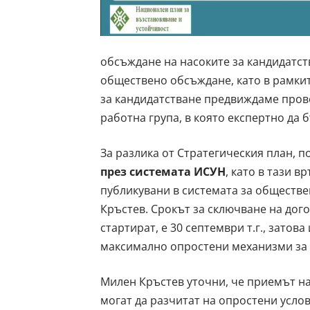
обсъждане на насоките за кандидатст
обществено обсъждане, като в рамкит
за кандидатстване предвиждаме пров
работна група, в която експертно да 
За разлика от Стратегическия план, 
през системата ИСУН
, като в тази 
публикувани в системата за обществе
Кръстев. Срокът за сключване на дог
стартират, е 30 септември т.г., затов
максимално опростени механизми за
Милен Кръстев уточни, че приемът 
могат да разчитат на опростени услов