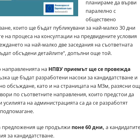
планираме да върви
паралелно с
обществено
ване, които ще бъдат публикувани за най-малко 30 дни
е на процеса на консултации на предвидените условия
еждането на най-малко две заседания на съответната
бъдат обсъдени детайлите“, допълни още той.
по направленията на
НПВУ приемът ще се провежда
връзка ще бъдат разработени насоки за кандидатстване и
но обсъждане, като и на страницата на МЗм, разясни ощ
овори по съответните направления, които предстои да
а и усилията на администрацията са да се разработят
 подпомагане.
на предложения ще продължи
поне 60 дни,
а кандидатит
ия за кандидатстване.