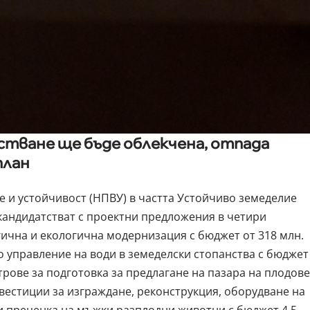
тване ще бъде облекчена, отпада
план
 и устойчивост (НПВУ) в частта Устойчиво земеделие
кандидатстват с проектни предложения в четири
ична и екологична модернизация с бюджет от 318 млн.
о управление на води в земеделски стопанства с бюджет
трове за подготовка за предлагане на пазара на плодове
нвестиции за изграждане, реконструкция, оборудване на
и преценка на мъжки разплодни животни с бюджет 4,5