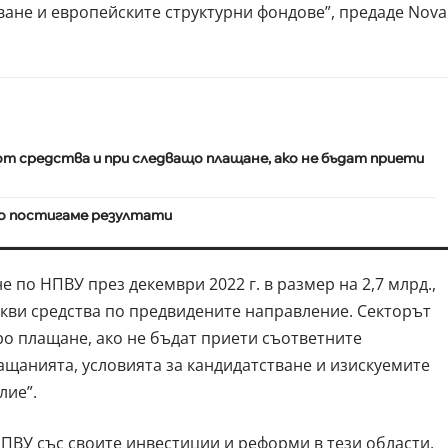
ване и европейските структурни фондове”, предаде Nova
от средства и при следващо плащане, ако не бъдат приети
то постигаме резултати
 по НПВУ през декември 2022 г. в размер на 2,7 млрд.,
акви средства по предвидените направление. Секторът
ро плащане, ако не бъдат приети съответните
лащанията, условията за кандидатстване и изискуемите
лие”.
ПВУ със своите инвестиции и реформи в тези области,