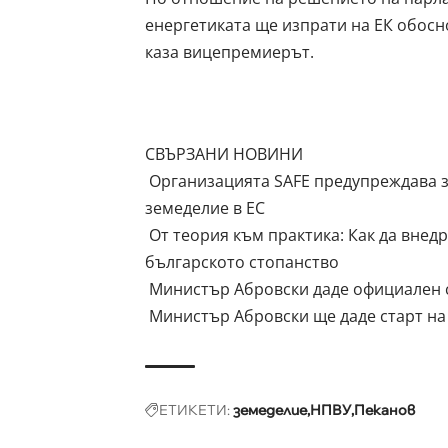
енергетиката ще изпрати на ЕК обосн
каза вицепремиерът.
СВЪРЗАНИ НОВИНИ
Организацията SAFE предупреждава з
земеделие в ЕС
От теория към практика: Как да внед
българското стопанство
Министър Абровски даде официален ст
Министър Абровски ще даде старт на 
ЕТИКЕТИ:
земеделие
НПВУ
Пеканов