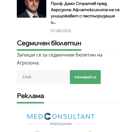
Проф. Деян Стратев пред
Агрозона: Афлатоксините не се
унищожават с пастьоризация
и...
07.08.2026
Седмичен бюлетин
Запиши се за седмичния бюлетин на
Агрозона.
Абонирай се
Реклама