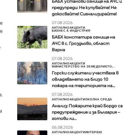
БАБХ установи огнище на АЧС и
предупреди: Не купувайте! Не
докосвайте! Сигнализирайте!
ие
07.08.2026
АКТУАЛНО
АКЦЕНТИ
се
БИЗНЕС & ИНДУСТРИЯ
БАБХ констатира огнище на
АЧС в с. Гроздьово, област
е
Варна
07.08.2026
АКТУАЛНО
АКЦЕНТИ
МИНИСТЕРСТВО НА ЗЕМЕДЕЛИЕТО,...
Горски служители участваха в
овладяването на близо 10
пожара на територията на...
в.
07.08.2026
АКТУАЛНО
АКЦЕНТИ
ОКОЛНА СРЕДА
Анализ: Пожарите край Бордо са
м
предупреждение и за България –
готови ли...
06.08.2026
АКТУАЛНО
АКЦЕНТИ
ИНТЕРВЮ