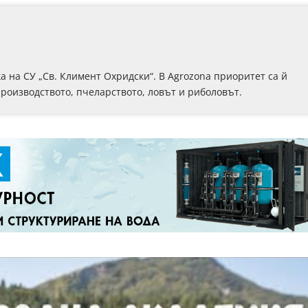
 на СУ „Св. Климент Охридски“. В Аgrozona приоритет са й
роизводството, пчеларството, ловът и риболовът.