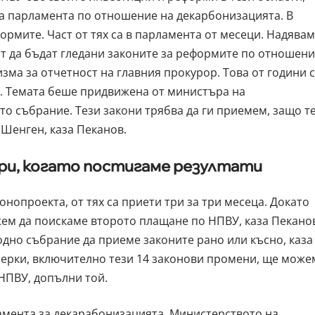
на парламента по отношение на декарбонизацията. В
ормите. Част от тях са в парламента от месеци. Надявам
нт да бъдат гледани законите за реформите по отношен
зма за отчетност на главния прокурор. Това от години 
им. Темата беше придвижена от министъра на
о събрание. Тези закони трябва да ги приемем, защо т
 Шенген, каза Пеканов.
ри, когато постигаме резултати
онопроекта, от тях са приети три за три месеца. Докато
жем да поискаме второто плащане по НПВУ, каза Пекано
дно събрание да приеме законите рано или късно, каза
мерки, включително тези 14 законови промени, ще може
НПВУ, допълни той.
мента за декарабонизацията, Министерството на