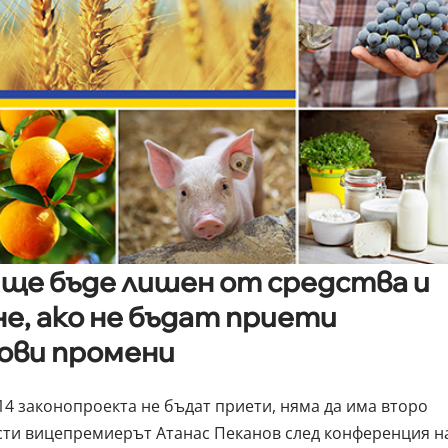
ще бъде лишен от средства и
е, ако не бъдат приети
ови промени
14 законопроекта не бъдат приети, няма да има второ
сти вицепремиерът Атанас Пеканов след конференция н