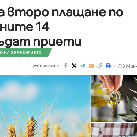
ма второ плащане по
ните 14
бъдат приети
 НА ЗЕМЕДЕЛИЕТО,...
3 Мин
Споделяне