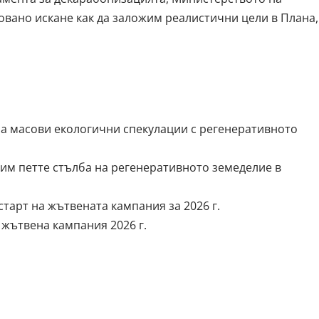
овано искане как да заложим реалистични цели в Плана,
а масови екологични спекулации с регенеративното
рим петте стълба на регенеративното земеделие в
арт на жътвената кампания за 2026 г.
жътвена кампания 2026 г.