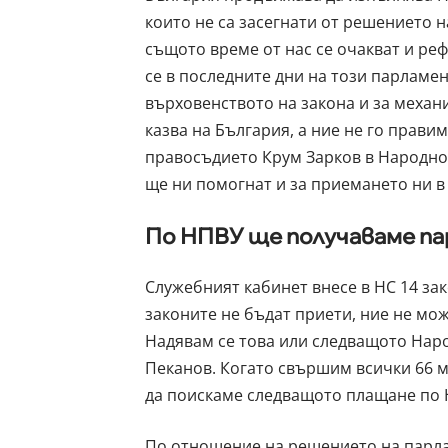
които не са засегнати от решението 
същото време от нас се очакват и реф
се в последните дни на този парламе
върховенството на закона и за механи
казва на България, а ние не го прав
правосъдието Крум Зарков в Народнот
ще ни помогнат и за приемането ни в
По НПВУ ще получаваме па
Служебният кабинет внесе в НС 14 зак
законите не бъдат приети, ние не мо
Надявам се това или следващото Наро
Пеканов. Когато свършим всички 66 
да поискаме следващото плащане по 
По отношение на решението на парла