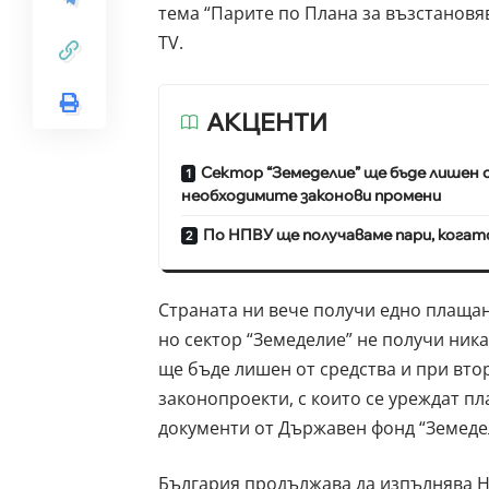
тема “Парите по Плана за възстановя
TV.
АКЦЕНТИ
Сектор “Земеделие” ще бъде лишен 
необходимите законови промени
По НПВУ ще получаваме пари, кога
Страната ни вече получи едно плащане
но сектор “Земеделие” не получи ник
ще бъде лишен от средства и при вто
законопроекти, с които се уреждат п
документи от Държавен фонд “Земеде
България продължава да изпълнява Н