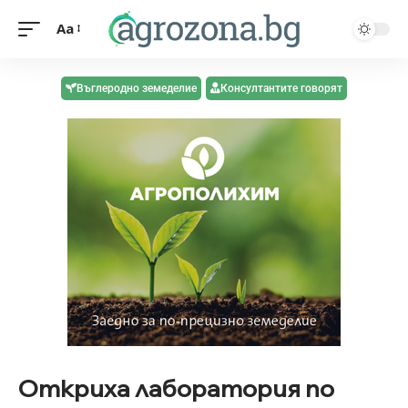
Aa
Въглеродно земеделие
Консултантите говорят
Откриха лаборатория по