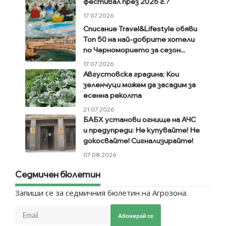
фестивал през 2026 г.?
17.07.2026
Списание Travel&Lifestyle обяви
Топ 50 на най-добрите хотели
по Черноморието за сезон...
17.07.2026
Августовска градина: Кои
зеленчуци можем да засадим за
есенна реколта
21.07.2026
БАБХ установи огнище на АЧС
и предупреди: Не купувайте! Не
докосвайте! Сигнализирайте!
07.08.2026
Седмичен бюлетин
Запиши се за седмичния бюлетин на Агрозона.
Абонирай се