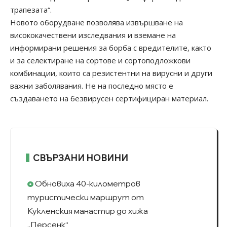
трапезата“.
Новото оборудване позволява извършване на
висококачествени изследвания и вземане на
информирани решения за борба с вредителите, както
и за селектиране на сортове и сортоподложкови
комбинации, които са резистентни на вирусни и други
важни заболявания. Не на последно място е
създаването на безвирусен сертифициран материал.
СВЪРЗАНИ НОВИНИ
Обновиха 40-километров
туристически маршрут от
Кукленския манастир до хижа
„Персенк“