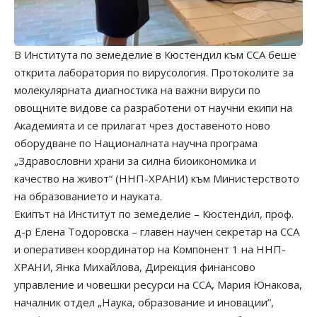
В Института по земеделие в Кюстендил към ССА беше
открита лаборатория по вирусология. Протоколите за
молекулярната диагностика на важни вируси по
овощните видове са разработени от научни екипи на
Академията и се прилагат чрез доставеното ново
оборудване по Националната научна програма
„Здравословни храни за силна биоикономика и
качество на живот“ (ННП-ХРАНИ) към Министерството
на образованието и науката.
Екипът на Институт по земеделие – Кюстендил, проф.
д-р Елена Тодоровска – главен научен секретар на ССА
и оперативен координатор на Компонент 1 на ННП-
ХРАНИ, Янка Михайлова, Дирекция финансово
управление и човешки ресурси на ССА, Мария Юнакова,
началник отдел „Наука, образование и иновации”,