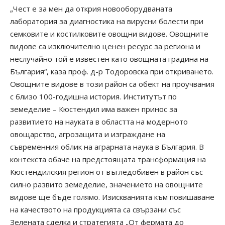
„Чест е за мен да открия новооборудваната
лаборатория за диагностика на вирусни болести при
семковите и костилковите овощни видове. Овощните
видове са изключително ценен ресурс за региона и
неслучайно той е известен като овощната градина на
България“, каза проф. д-р Тодоровска при откриването.
Овощните видове в този район са обект на проучвания
с близо 100-годишна история. Институтът по
земеделие – Кюстендил има важен принос за
развитието на науката в областта на модерното
овощарство, агрозащита и изграждане на
съвременния облик на аграрната наука в България. В
контекста обаче на предстоящата трансформация на
Кюстендилския регион от въгледобивен в район със
силно развито земеделие, значението на овощните
видове ще бъде голямо. Изискванията към повишаване
на качеството на продукцията са свързани със
Зелената сделка и стратегията „От фермата до