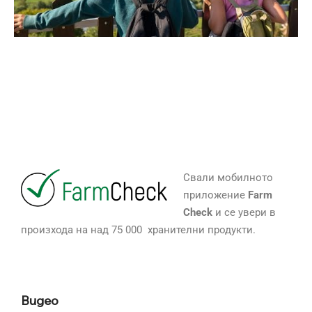
Свали мобилното
приложение
Farm
Check
и се увери в
произхода на над 75 000 хранителни продукти.
Видео