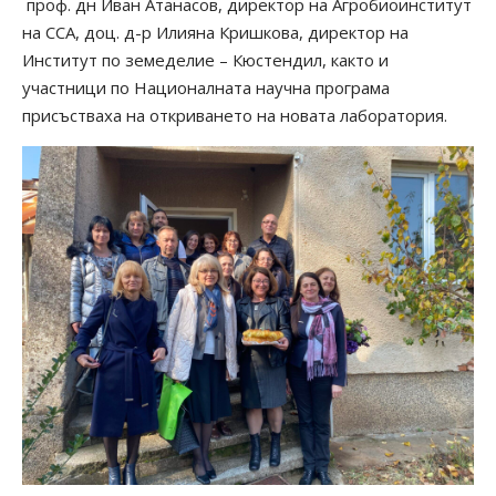
проф. дн Иван Атанасов, директор на Агробиоинститут
на ССА, доц. д-р Илияна Кришкова, директор на
Институт по земеделие – Кюстендил, както и
участници по Националната научна програма
присъстваха на откриването на новата лаборатория.