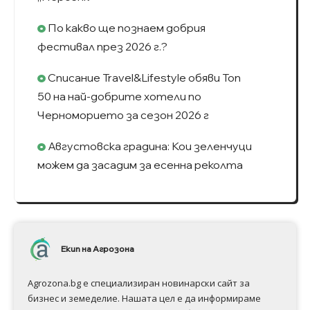
По какво ще познаем добрия
фестивал през 2026 г.?
Списание Travel&Lifestyle обяви Топ
50 на най-добрите хотели по
Черноморието за сезон 2026 г
Августовска градина: Кои зеленчуци
можем да засадим за есенна реколта
Екип на Агрозона
Agrozona.bg e специализиран новинарски сайт за
бизнес и земеделие. Нашата цел е да информираме