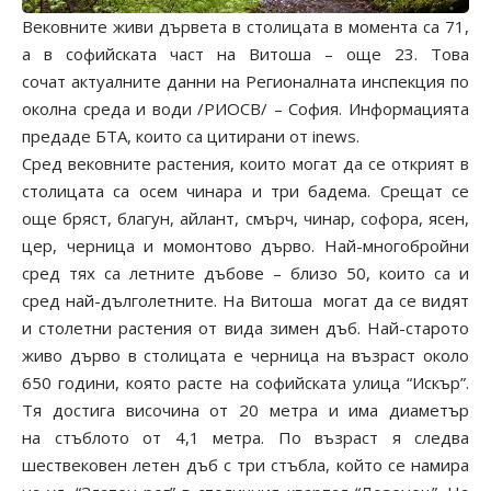
Вековните живи дървета в столицата в момента са 71,
а в софийската част на Витоша – още 23. Това
сочат актуалните данни на Регионалната инспекция по
околна среда и води /РИОСВ/ – София. Информацията
предаде БТА, които са цитирани от inews.
Сред вековните растения, които могат да се открият в
столицата са осем чинара и три бадема. Срещат се
още бряст, благун, айлант, смърч, чинар, софора, ясен,
цер, черница и момонтово дърво. Най-многобройни
сред тях са летните дъбове – близо 50, които са и
сред най-дълголетните. На Витоша могат да се видят
и столетни растения от вида зимен дъб. Най-старото
живо дърво в столицата е черница на възраст около
650 години, която расте на софийската улица “Искър”.
Тя достига височина от 20 метра и има диаметър
на стъблото от 4,1 метра. По възраст я следва
шествековен летен дъб с три стъбла, който се намира