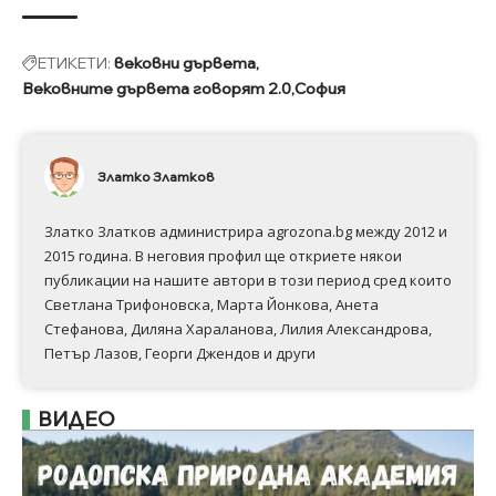
ЕТИКЕТИ:
вековни дървета
Вековните дървета говорят 2.0
София
Златко Златков
Златко Златков администрира agrozona.bg между 2012 и
2015 година. В неговия профил ще откриете някои
публикации на нашите автори в този период сред които
Светлана Трифоновска, Марта Йонкова, Анета
Стефанова, Диляна Хараланова, Лилия Александрова,
Петър Лазов, Георги Джендов и други
ВИДЕО