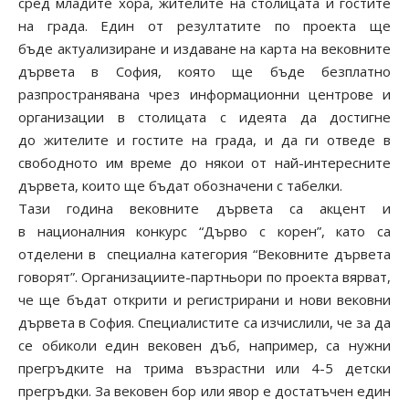
сред младите хора, жителите на столицата и гостите
на града. Един от резултатите по проекта ще
бъде актуализиране и издаване на карта на вековните
дървета в София, която ще бъде безплатно
разпространявана чрез информационни центрове и
организации в столицата с идеята да достигне
до жителите и гостите на града, и да ги отведе в
свободното им време до някои от най-интересните
дървета, които ще бъдат обозначени с табелки.
Тази година вековните дървета са акцент и
в националния конкурс “Дърво с корен”, като са
отделени в специална категория “Вековните дървета
говорят”. Организациите-партньори по проекта вярват,
че ще бъдат открити и регистрирани и нови вековни
дървета в София. Специалистите са изчислили, че за да
се обиколи един вековен дъб, например, са нужни
прегръдките на трима възрастни или 4-5 детски
прегръдки. За вековен бор или явор е достатъчен един