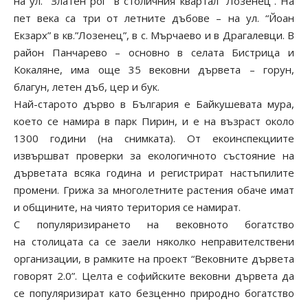
на ул. “Златен рог” в столичния квартал “Лозенец”. На
пет века са три от летните дъбове – на ул. “Йоан
Екзарх” в кв.”Лозенец”, в с. Мърчаево и в Драгалевци. В
район Панчарево – основно в селата Бистрица и
Кокаляне, има още 35 вековни дървета – горун,
благун, летен дъб, цер и бук.
Най-старото дърво в България е Байкушевата мура,
което се намира в парк Пирин, и е на възраст около
1300 години (на снимката). От екоинспекциите
извършват проверки за екологичното състояние на
дърветата всяка година и регистрират настъпилите
промени. Грижа за многолетните растения обаче имат
и общините, на чиято територия се намират.
С популяризирането на вековното богатство
на столицата са се заели няколко неправителствени
организации, в рамките на проект “Вековните дървета
говорят 2.0”. Целта е софийските вековни дървета да
се популяризират като безценно природно богатство