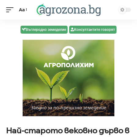
Aa
Въглеродно земеделие
Консултантите говорят
Най-старото вековно дърво в