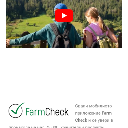
Свали мобилното
приложение
Farm
Check
и се увери в
произхода на над 75 000 хранителни продукти.