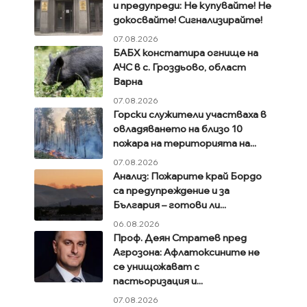
и предупреди: Не купувайте! Не
докосвайте! Сигнализирайте!
07.08.2026
БАБХ констатира огнище на
АЧС в с. Гроздьово, област
Варна
07.08.2026
Горски служители участваха в
овладяването на близо 10
пожара на територията на...
07.08.2026
Анализ: Пожарите край Бордо
са предупреждение и за
България – готови ли...
06.08.2026
Проф. Деян Стратев пред
Агрозона: Афлатоксините не
се унищожават с
пастьоризация и...
07.08.2026