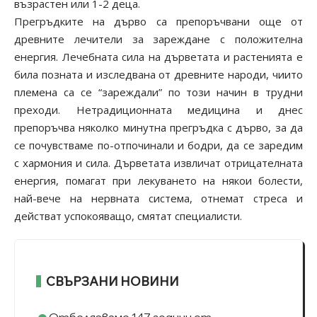
възрастен или 1-2 деца.
Прегръдките на дърво са препоръчвани още от
древните лечители за зареждане с положителна
енергия. Лечебната сила на дърветата и растенията е
била позната и изследвана от древните народи, чиито
племена са се “зареждали” по този начин в трудни
преходи. Нетрадиционната медицина и днес
препоръчва няколко минутна прегръдка с дърво, за да
се почувстваме по-отпочинали и бодри, да се заредим
с хармония и сила. Дърветата извличат отрицателната
енергия, помагат при лекуването на някои болести,
най-вече на нервната система, отнемат стреса и
действат успокояващо, смятат специалисти.
СВЪРЗАНИ НОВИНИ
Отбелязваме 147 години от