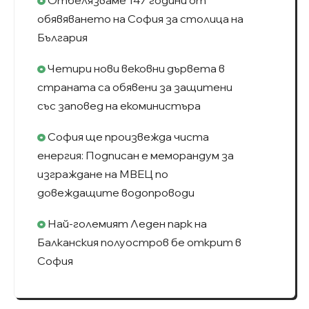
обявяването на София за столица на
България
Четири нови вековни дървета в
страната са обявени за защитени
със заповед на екоминистъра
София ще произвежда чиста
енергия: Подписан e меморандум за
изграждане на МВЕЦ по
довеждащите водопроводи
Най-големият Леден парк на
Балканския полуостров бе открит в
София